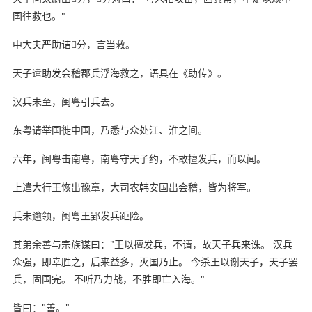
国往救也。"
中大夫严助诘分，言当救。
天子遣助发会稽郡兵浮海救之，语具在《助传》。
汉兵未至，闽粤引兵去。
东粤请举国徙中国，乃悉与众处江、淮之间。
六年，闽粤击南粤，南粤守天子约，不敢擅发兵，而以闻。
上遣大行王恢出豫章，大司农韩安国出会稽，皆为将军。
兵未逾领，闽粤王郢发兵距险。
其弟余善与宗族谋曰："王以擅发兵，不请，故天子兵来诛。 汉兵
众强，即幸胜之，后来益多，灭国乃止。 今杀王以谢天子，天子罢
兵，固国完。 不听乃力战，不胜即亡入海。"
皆曰："善。"