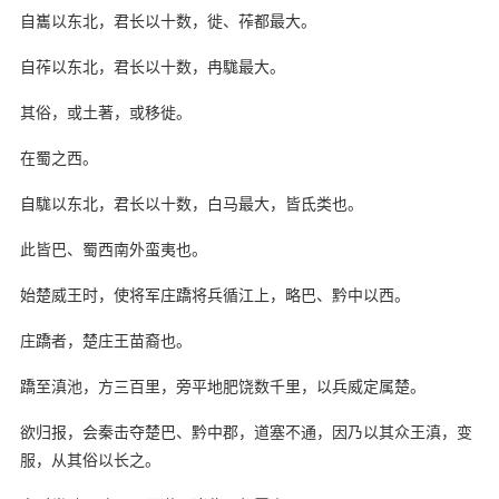
自巂以东北，君长以十数，徙、莋都最大。
自莋以东北，君长以十数，冉駹最大。
其俗，或土著，或移徙。
在蜀之西。
自駹以东北，君长以十数，白马最大，皆氐类也。
此皆巴、蜀西南外蛮夷也。
始楚威王时，使将军庄蹻将兵循江上，略巴、黔中以西。
庄蹻者，楚庄王苗裔也。
蹻至滇池，方三百里，旁平地肥饶数千里，以兵威定属楚。
欲归报，会秦击夺楚巴、黔中郡，道塞不通，因乃以其众王滇，变
服，从其俗以长之。