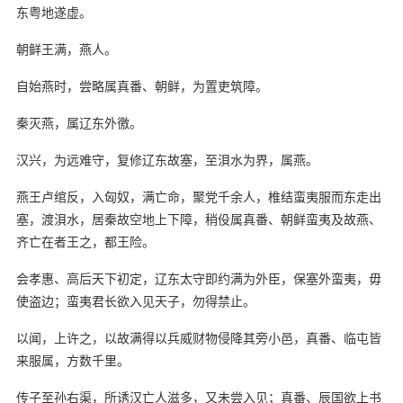
东粤地遂虚。
朝鲜王满，燕人。
自始燕时，尝略属真番、朝鲜，为置吏筑障。
秦灭燕，属辽东外徼。
汉兴，为远难守，复修辽东故塞，至浿水为界，属燕。
燕王卢绾反，入匈奴，满亡命，聚党千余人，椎结蛮夷服而东走出
塞，渡浿水，居秦故空地上下障，稍伇属真番、朝鲜蛮夷及故燕、
齐亡在者王之，都王险。
会孝惠、高后天下初定，辽东太守即约满为外臣，保塞外蛮夷，毋
使盗边；蛮夷君长欲入见天子，勿得禁止。
以闻，上许之，以故满得以兵威财物侵降其旁小邑，真番、临屯皆
来服属，方数千里。
传子至孙右渠，所诱汉亡人滋多，又未尝入见；真番、辰国欲上书