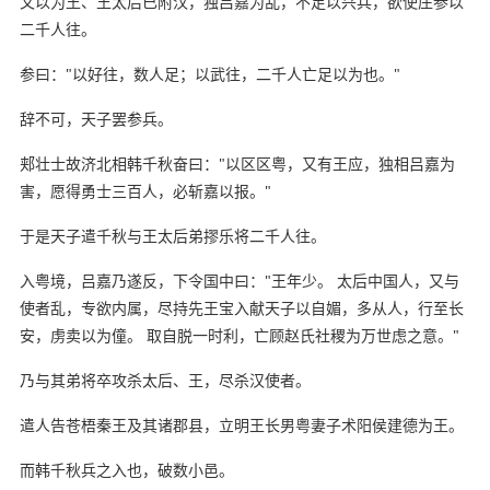
又以为王、王太后已附汉，独吕嘉为乱，不足以兴兵，欲使庄参以
二千人往。
参曰："以好往，数人足；以武往，二千人亡足以为也。"
辞不可，天子罢参兵。
郏壮士故济北相韩千秋奋曰："以区区粤，又有王应，独相吕嘉为
害，愿得勇士三百人，必斩嘉以报。"
于是天子遣千秋与王太后弟摎乐将二千人往。
入粤境，吕嘉乃遂反，下令国中曰："王年少。 太后中国人，又与
使者乱，专欲内属，尽持先王宝入献天子以自媚，多从人，行至长
安，虏卖以为僮。 取自脱一时利，亡顾赵氏社稷为万世虑之意。"
乃与其弟将卒攻杀太后、王，尽杀汉使者。
遣人告苍梧秦王及其诸郡县，立明王长男粤妻子术阳侯建德为王。
而韩千秋兵之入也，破数小邑。