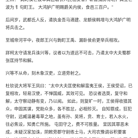
波为 钅句町王。 大鸿胪广明赐爵关内侯，食邑三百户。"
后间岁，武都氐人反，遣执金吾马適建、龙额侯韩增与大鸿胪广明
将兵击之。
至城帝河平中，夜郎王兴与鉤町王禹、漏卧侯俞更举兵相攻。
牂柯太守请发兵诛兴等，议者以为道远不可击，乃遣太中大夫蜀郡
张匡持节和解。
兴等不从命，刻木象汉吏，立道旁射之。
杜钦说大将军王凤曰："太中大夫匡使和解蛮夷王侯，王侯受诏，已
复相攻，轻易汉使，不惮国威，其效可见。 恐议者选耎，复守和
解，太守察动静有变，乃以闻。 如此，则复旷一时，王侯得收猎其
众，申固其谋，党助众多，各不胜忿，必相殄灭。 自知罪成，狂犯
守尉，远臧温暑毒草之地，虽有孙、吴将，贲、育士，若入水火，
往必焦设，知勇亡所施。 屯田守之，费不可胜量。 宜因其罪恶未
成，未疑汉家加诛，阴敕旁郡守尉练士马，大司农豫调谷积要害