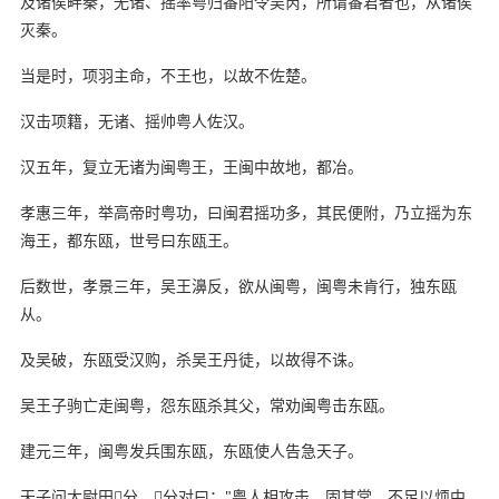
及诸侯畔秦，无诸、摇率粤归番阳令吴芮，所谓番君者也，从诸侯
灭秦。
当是时，项羽主命，不王也，以故不佐楚。
汉击项籍，无诸、摇帅粤人佐汉。
汉五年，复立无诸为闽粤王，王闽中故地，都冶。
孝惠三年，举高帝时粤功，曰闽君摇功多，其民便附，乃立摇为东
海王，都东瓯，世号曰东瓯王。
后数世，孝景三年，吴王濞反，欲从闽粤，闽粤未肯行，独东瓯
从。
及吴破，东瓯受汉购，杀吴王丹徒，以故得不诛。
吴王子驹亡走闽粤，怨东瓯杀其父，常劝闽粤击东瓯。
建元三年，闽粤发兵围东瓯，东瓯使人告急天子。
天子问太尉田分，分对曰："粤人相攻击，固其常，不足以烦中