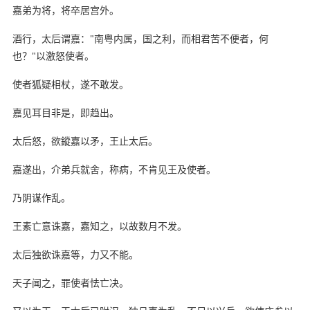
嘉弟为将，将卒居宫外。
酒行，太后谓嘉："南粤内属，国之利，而相君苦不便者，何
也？"以激怒使者。
使者狐疑相杖，遂不敢发。
嘉见耳目非是，即趋出。
太后怒，欲鏦嘉以矛，王止太后。
嘉遂出，介弟兵就舍，称病，不肯见王及使者。
乃阴谋作乱。
王素亡意诛嘉，嘉知之，以故数月不发。
太后独欲诛嘉等，力又不能。
天子闻之，罪使者怯亡决。