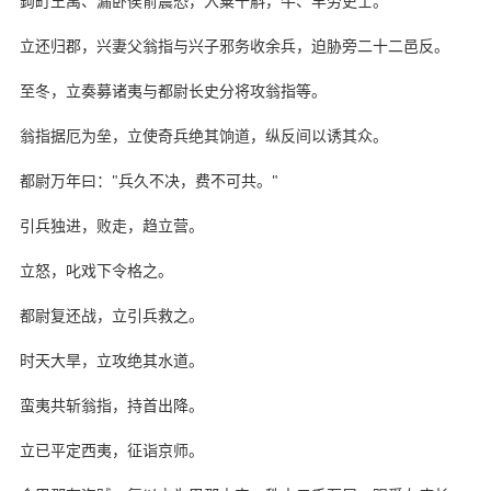
鉤町王禹、漏卧侯俞震恐，入粟千斛，牛、羊劳吏士。
立还归郡，兴妻父翁指与兴子邪务收余兵，迫胁旁二十二邑反。
至冬，立奏募诸夷与都尉长史分将攻翁指等。
翁指据厄为垒，立使奇兵绝其饷道，纵反间以诱其众。
都尉万年曰："兵久不决，费不可共。"
引兵独进，败走，趋立营。
立怒，叱戏下令格之。
都尉复还战，立引兵救之。
时天大旱，立攻绝其水道。
蛮夷共斩翁指，持首出降。
立已平定西夷，征诣京师。