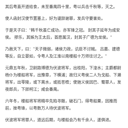
其后粤直开道给食，未至番禺四十里，粤以兵击千秋等，灭之。
使人函封汉使节置塞上，好为谩辞谢罪，发兵守要害处。
于是天子曰："韩千秋虽亡成功，亦军锋之冠。 封其子延年为成安
侯。 摎乐，其姊为王太后，首愿属汉，封其子广德为龙侯。"
乃赦天下，曰："天子微弱，诸侯力政，讥臣不讨贼。 吕嘉、建德
等反，自立晏如，令粤人及江淮以南楼船十万师往讨之。"
元鼎五年秋，卫尉路博德为伏波将军，出桂阳，下湟水；主爵都尉
杨仆为楼船将军，出豫章，下横浦；故归义粤侯二人为戈船、下濑
将军，出零陵，或下离水，或抵苍梧；使驰义侯因巴、蜀罪人，发
夜郎兵，下牂柯江；咸会番禺。
六年冬，楼船将军将精卒先陷寻陿，破石门，得粤船粟，因推而
前，挫粤锋，以粤数万人待伏波将军。
伏波将军将罪人，道远后期，与楼船会乃有千余人，遂俱进。