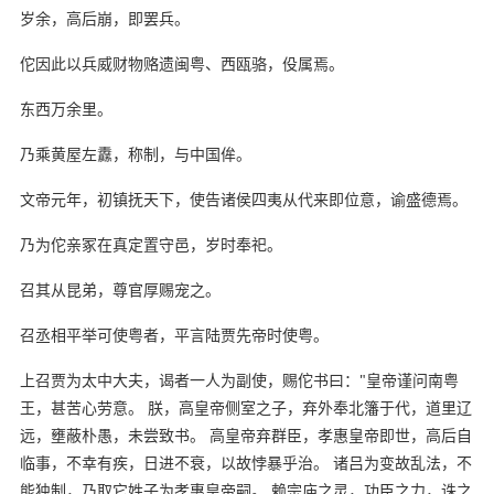
岁余，高后崩，即罢兵。
佗因此以兵威财物赂遗闽粤、西瓯骆，伇属焉。
东西万余里。
乃乘黄屋左纛，称制，与中国侔。
文帝元年，初镇抚天下，使告诸侯四夷从代来即位意，谕盛德焉。
乃为佗亲冢在真定置守邑，岁时奉祀。
召其从昆弟，尊官厚赐宠之。
召丞相平举可使粤者，平言陆贾先帝时使粤。
上召贾为太中大夫，谒者一人为副使，赐佗书曰："皇帝谨问南粤
王，甚苦心劳意。 朕，高皇帝侧室之子，弃外奉北籓于代，道里辽
远，壅蔽朴愚，未尝致书。 高皇帝弃群臣，孝惠皇帝即世，高后自
临事，不幸有疾，日进不衰，以故悖暴乎治。 诸吕为变故乱法，不
能独制，乃取它姓子为孝惠皇帝嗣。 赖宗庙之灵，功臣之力，诛之