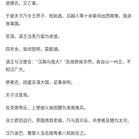
道便近，又亡害。
于是天子乃令王然子、柏始昌、吕越人等十余辈间出西南夷，指求
身毒国。
至滇，滇王当羌乃留为求道。
四岁余，皆闭昆明，莫能通。
滇王与汉使言："汉孰与我大？"及夜郎侯亦然，各自以一州王，不
知汉广大。
使者还，因盛言滇大国，足事亲附。
天子注意焉。
及至南粤反，上使驰义侯因犍为发南夷兵。
且兰君恐远行，旁国虏其老弱，乃与其众反，杀使者及犍为太守。
汉乃发巴、蜀罪人当击南粤者八校尉击之。