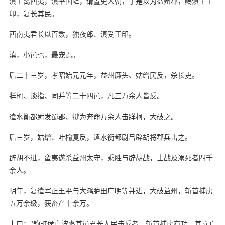
滇王离西夷，滇举国降，请置吏入朝，于是以为益州郡，赐滇王王
印，复长其民。
西南夷君长以百数，独夜郎、滇受王印。
滇，小邑也，最宠焉。
后二十三岁，孝昭始元元年，益州廉头、姑缯民反，杀长吏。
牂柯、谈指、同并等二十四邑，凡三万余人皆反。
遣水衡都尉发蜀郡、犍为奔命万余人击牂柯，大破之。
后三岁，姑缯、叶榆复反，遣水衡都尉吕辟胡将郡兵击之。
辟胡不进，蛮夷遂杀益州太守，乘胜与辟胡战，士战及溺死者四千
余人。
明年，复遣军正王平与大鸿胪田广明等并进，大破益州，斩首捕虏
五万余级，获畜产十余万。
上曰："鉤町侯亡波率其邑君长人民击反者，斩首捕虏有功，其立亡