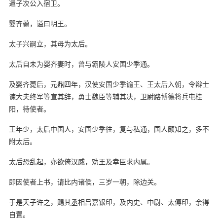
遣子次公入宿卫。
婴齐薨，谥曰明王。
太子兴嗣立，其母为太后。
太后自未为婴齐妻时，曾与霸陵人安国少季通。
及婴齐薨后，元鼎四年，汉使安国少季谕王、王太后入朝，令辩士
谏大夫终军等宣其辞，勇士魏臣等辅其决，卫尉路博德将兵屯桂
阳，待使者。
王年少，太后中国人，安国少季往，复与私通，国人颇知之，多不
附太后。
太后恐乱起，亦欲倚汉威，劝王及幸臣求内属。
即因使者上书，请比内诸侯，三岁一朝，除边关。
于是天子许之，赐其丞相吕嘉银印，及内史、中尉、太傅印，余得
自置。