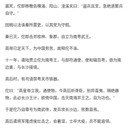
嚣死，佗即移檄告横浦、阳山、湟溪关曰："盗兵且至，急绝道聚兵
自守。"
因稍以法诛秦所置吏，以其党为守假。
秦已灭，佗即击并桂林、象郡，自立为南粤武王。
高帝已定天下，为中国劳苦，故释佗不诛。
十一年，遣陆贾立佗为南粤王，与部符通使，使和辑百粤，毋为南
边害，与长沙接境。
高后时，有司请禁粤关市铁器。
佗曰："高皇帝立我，通使物，今高后听谗臣，别异蛮夷，隔绝器
物，此必长沙王计，欲倚中国，击灭南海并王之，自为功也。"
于是佗乃自尊号为南武帝，发兵攻长沙边，败数县焉。
高后遣将军隆虑侯灶击之，会暑湿，士卒大疫，兵不能逾领。