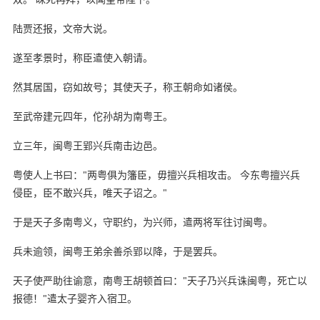
陆贾还报，文帝大说。
遂至孝景时，称臣遣使入朝请。
然其居国，窃如故号；其使天子，称王朝命如诸侯。
至武帝建元四年，佗孙胡为南粤王。
立三年，闽粤王郢兴兵南击边邑。
粤使人上书曰："两粤俱为籓臣，毋擅兴兵相攻击。 今东粤擅兴兵
侵臣，臣不敢兴兵，唯天子诏之。"
于是天子多南粤义，守职约，为兴师，遣两将军往讨闽粤。
兵未逾领，闽粤王弟余善杀郢以降，于是罢兵。
天子使严助往谕意，南粤王胡顿首曰："天子乃兴兵诛闽粤，死亡以
报德！"遣太子婴齐入宿卫。