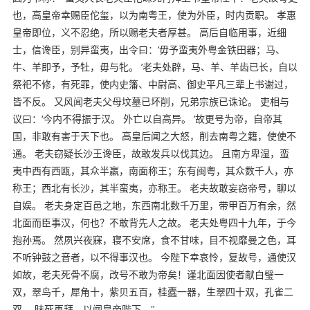
也，高皇帝幸赐臣佗玺，以为南粤王，使为外臣，时内贡职。 孝惠
皇帝即位，义不忍绝，所以赐老夫者厚甚。 高后自临用事，近细
士，信谗臣，别异蛮夷，出令曰：‘毋予蛮夷外粤金铁田器；马、
牛、羊即予，予牡，毋与牝。 ’老夫处辟，马、羊、羊齿已长，自以
祭祀不修，有死罪，使内史籓、中尉高、御史平凡三辈上书谢过，
皆不反。 又风闻老夫父母坟墓已坏削，兄弟宗族已诛论。 吏相与
议曰：‘今内不得振于汉。 外亡以自高异。 ’故更号为帝，自帝其
国，非敢有害于天下也。 高皇后闻之大怒，削去南粤之籍，使使不
通。 老夫窃疑长沙王谗臣，故敢发兵以伐其边。 且南方卑湿，蛮
夷中西有西瓯，其众半羸，南面称王；东有闽粤，其众数千人，亦
称王；西北有长沙，其半蛮夷，亦称王。 老夫故敢妄窃帝号，聊以
自娱。 老夫身定百邑之地，东西南北数千万里，带甲百万有余，然
北面而臣事汉，何也？不敢背先人之故。 老夫处粤四十九年，于今
抱孙焉。 然夙兴夜寐，寝不安席，食不甘味，目不视靡曼之色，耳
不听钟鼓之音者，以不得事汉也。 今陛下幸哀怜，复故号，通使汉
如故，老夫死骨不腐，改号不敢为帝矣！谨北面因使者献白璧一
双，翠鸟千，犀角十，紫贝五百，桂蠹一器，生翠四十双，孔雀二
双。 昧死再拜，以闻皇帝陛下。"