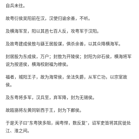
自兵未往。
故粤衍侯吴阳前在汉，汉使归谕余善，不听。
及横海军至，阳以其邑七百人反，攻粤军于汉阳。
及故粤建成侯敖与繇王居股谋，俱杀余善，以其众降横海军。
封居股为东成侯，万户；封敖为开陵侯；封阳为卯石侯，横海将军
说为按道侯，横海校尉福为缭侯。
福者，城阳王子，故为海常侯，坐法失爵，从军亡功，以宗室故
侯。
及东粤将多军，汉兵至，弃军降，封为无锡侯。
故瓯骆将左黄同斩西于王，封为下鄜侯。
于是天子曰"东粤狭多阻，闽粤悍，数反复"，诏军吏皆将其民徙处
江、淮之间。