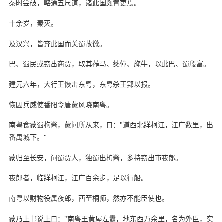
秦时尝破，略通五尺道，诸此国颇置吏焉。
十余岁，秦灭。
及汉兴，皆弃此国而关蜀故徼。
巴、蜀民或窃出商贾，取其莋马、僰僮、旄牛，以此巴、蜀殷富。
建元六年，大行王恢击东粤，东粤杀王郢以报。
恢因兵威使番阳令唐蒙风晓南粤。
南粤食蒙蜀枸酱，蒙问所从来，曰："道西北牂柯江，江广数里，出
番禺城下。"
蒙归至长安，问蜀贾人，独蜀出枸酱，多持窃出市夜郎。
夜郎者，临牂柯江，江广百余步，足以行船。
南粤以财物役属夜郎，西至桐师，然亦不能臣使也。
蒙乃上书说上曰："南粤王黄屋左纛，地东西万余里，名为外臣，实