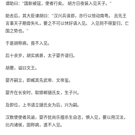
谓助曰："国新被寇，使者行矣。 胡方日夜装入见天子。"
助去后，其大臣谏胡曰："汉兴兵诛郢，亦行以惊动南粤。 且先王
言事天子期毋失礼，要之不可以怵好语入见。 入见则不得复归，亡
国之势也。"
于是胡称病，竟不入见。
后十余岁，胡实病甚，太子婴齐请归。
胡薨，谥曰文王。
婴齐嗣立，即臧其先武帝、文帝玺。
婴齐在长安时，取邯郸擿氏女，生子兴。
及即位，上书请立擿氏女为后，兴为嗣。
汉数使使者风谕，婴齐犹尚乐擅杀生自恣，惧入见，要以用汉法，
比内诸侯，固称病，遂不入见。