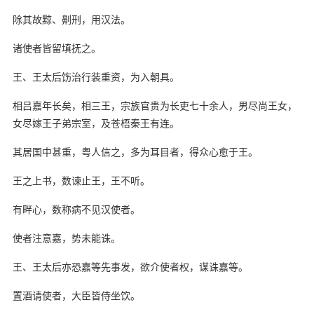
除其故黥、劓刑，用汉法。
诸使者皆留填抚之。
王、王太后饬治行装重资，为入朝具。
相吕嘉年长矣，相三王，宗族官贵为长吏七十余人，男尽尚王女，
女尽嫁王子弟宗室，及苍梧秦王有连。
其居国中甚重，粤人信之，多为耳目者，得众心愈于王。
王之上书，数谏止王，王不听。
有畔心，数称病不见汉使者。
使者注意嘉，势未能诛。
王、王太后亦恐嘉等先事发，欲介使者权，谋诛嘉等。
置酒请使者，大臣皆侍坐饮。