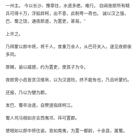
一州主。 今以长沙、豫章往，水道多绝，难行。 窃闻夜郎所有精
兵可得十万，浮船牂柯，出不意，此制粤一奇也。 诚以汉之强，
巴、蜀之饶，通夜郎道，为置吏，甚易。"
上许之。
乃拜蒙以郎中将，将千人，食重万余人，从巴苻关入，遂见夜郎侯
多同。
厚赐，谕以威德，约为置吏，使其子为令。
夜郎旁小邑皆贪汉缯帛，以为汉道险，终不能有也，乃且听蒙约。
还报，乃以为犍为郡。
发巴、蜀卒治道，自僰道指牂柯江。
蜀人司马相如亦言西夷邛、莋可置郡。
使相如以郎中将往谕，皆如南夷，为置一都尉，十余县，属蜀。