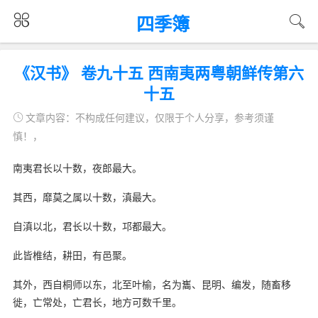
四季簿
《汉书》 卷九十五 西南夷两粤朝鲜传第六
十五
文章内容：不构成任何建议，仅限于个人分享，参考须谨
慎！，
南夷君长以十数，夜郎最大。
其西，靡莫之属以十数，滇最大。
自滇以北，君长以十数，邛都最大。
此皆椎结，耕田，有邑聚。
其外，西自桐师以东，北至叶榆，名为巂、昆明、编发，随畜移
徙，亡常处，亡君长，地方可数千里。