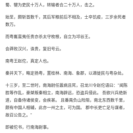
蜀、犍为吏民十万人，转输者合二十万人，击之。
始至，颇斩首数千，其后军粮前后不相及，士卒饥疫，三岁余死者
数万。
而粤巂蛮夷任贵亦杀太守枚根，自立为邛谷王。
会莽败汉兴，诛贵，复旧号云。
南粤王赵佗，真定人也。
秦并天下，略定扬粤，置桂林、南海、象郡，以適徙民与粤杂处。
十三岁，至二世时，南海尉任嚣病且死，召龙川令赵佗语曰："闻陈
胜等作乱，豪桀叛秦相立，南海辟远，恐盗兵侵此。 吾欲兴兵绝新
道，自备侍诸侯变，会疾甚。 且番禺负山险阻，南北东西数千里，
颇有中国人相辅，此亦一州之主，可为国。 郡中长吏亡足与谋者，
故召公告之。"
即被佗书，行南海尉事。