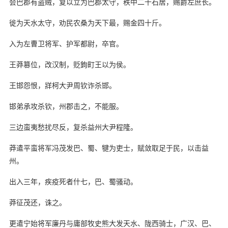
会巴郡有盗贼，复以立为巴郡太守，秩中二千石居，赐爵左庶长。
徙为天水太守，劝民农桑为天下最，赐金四十斤。
入为左曹卫将军、护军都尉，卒官。
王莽篡位，改汉制，贬鉤町王以为侯。
王邯怨恨，牂柯大尹周钦诈杀邯。
邯弟承攻杀钦，州郡击之，不能服。
三边蛮夷愁扰尽反，复杀益州大尹程隆。
莽遣平蛮将军冯茂发巴、蜀、犍为吏士，赋敛取足于民，以击益
州。
出入三年，疾疫死者什七，巴、蜀骚动。
莽征茂还，诛之。
更遣宁始将军廉丹与庸部牧史熊大发天水、陇西骑士，广汉、巴、