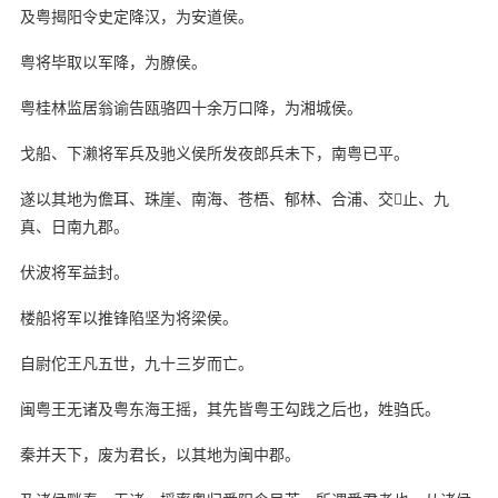
及粤揭阳令史定降汉，为安道侯。
粤将毕取以军降，为膫侯。
粤桂林监居翁谕告瓯骆四十余万口降，为湘城侯。
戈船、下濑将军兵及驰义侯所发夜郎兵未下，南粤已平。
遂以其地为儋耳、珠崖、南海、苍梧、郁林、合浦、交止、九
真、日南九郡。
伏波将军益封。
楼船将军以推锋陷坚为将梁侯。
自尉佗王凡五世，九十三岁而亡。
闽粤王无诸及粤东海王摇，其先皆粤王勾践之后也，姓驺氏。
秦并天下，废为君长，以其地为闽中郡。