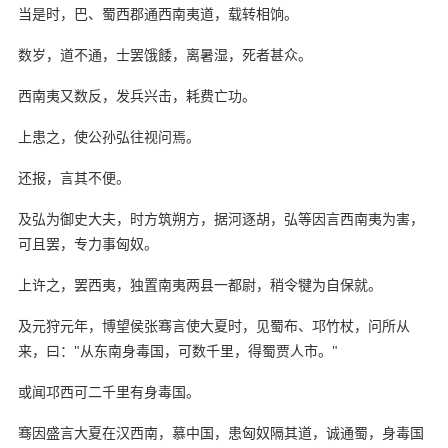
当是时，巴、蜀西郡通西南夷道，载转相饷。
数岁，道不通，士罢饿餧，离暑湿，死者甚众。
西南夷又数反，发兵兴击，耗费亡功。
上患之，使公孙弘往视问焉。
还报，言其不便。
及弘为御史大夫，时方筑朔方，据河逐胡，弘等因言西南夷为害，
可且罢，专力事匈奴。
上许之，罢西夷，独置南夷两县一都尉，稍令犍为自保就。
及元狩元年，博望侯张骞言使大夏时，见蜀布、邛竹杖，问所从
来，曰："从东南身毒国，可数千里，得蜀贾人市。"
或闻邛西可二千里有身毒国。
骞因盛言大夏在汉西南，慕中国，患匈奴隔其道，诚通蜀，身毒国