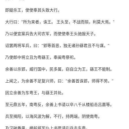
即鏦杀王，使使奉其头致大行。
大行曰："所为来者，诛王。 王头至，不战而殒，利莫大焉。"
乃以便宜案兵告大司农军，而使使奉王头驰报天子。
诏罢两将军兵，曰："郢等首恶，独无诸孙繇君丑不与谋。"
乃使郎中将立丑为粤繇王，奉闽粤祭祀。
余善以杀郢，威行国中，民多属，窃自立为王，繇王不能制。
上闻之，为余善不足复兴师，曰："余善首诛郢，师得不劳。"
因立余善为东粤王，与繇王并处。
至元鼎五年，南粤反，余善上书请以卒八千从楼船击吕嘉等。
兵至揭阳，以海风波为解，不行，持两端，阴使南粤。
及汉破番禺，楼船将军仆上书愿请引兵击东粤。