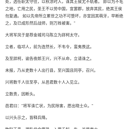
处，选任职太守往，以秋凉时入，诛其王侯尤不轨者。 即以为不毛
之地，亡用之民，圣王不以劳中国，宜罢郡，放弃其民，绝其王侯
勿复通。 如以先帝所立累世之功不可堕坏，亦宜因其萌牙，早断绝
之，及已成形然后战师，则万姓被害。"
大将军凤于是荐金城司马陈立为牂柯太守。
立者，临邛人，前为连然长，不韦令，蛮夷畏这。
及至牂柯，谕告夜郎王兴，兴不从命，立请诛之。
未报，乃从吏数十人出行县，至兴国且同亭，召兴。
兴将数千人往至亭，从邑君数十人入见立。
立数责，因断头。
邑君曰："将军诛亡状，为民除害，愿出晓士众。"
以兴头示之，皆释兵降。