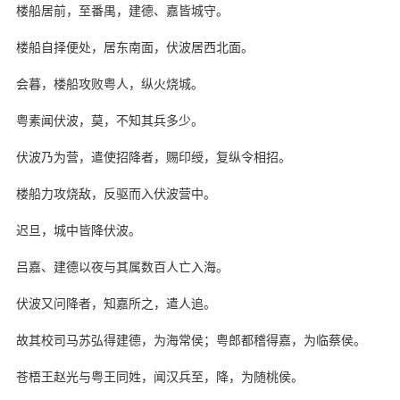
楼船居前，至番禺，建德、嘉皆城守。
楼船自择便处，居东南面，伏波居西北面。
会暮，楼船攻败粤人，纵火烧城。
粤素闻伏波，莫，不知其兵多少。
伏波乃为营，遣使招降者，赐印绶，复纵令相招。
楼船力攻烧敌，反驱而入伏波营中。
迟旦，城中皆降伏波。
吕嘉、建德以夜与其属数百人亡入海。
伏波又问降者，知嘉所之，遣人追。
故其校司马苏弘得建德，为海常侯；粤郎都稽得嘉，为临蔡侯。
苍梧王赵光与粤王同姓，闻汉兵至，降，为随桃侯。