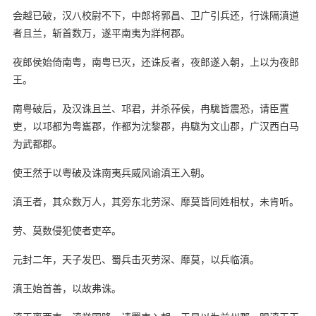
会越已破，汉八校尉不下，中郎将郭昌、卫广引兵还，行诛隔滇道
者且兰，斩首数万，遂平南夷为牂柯郡。
夜郎侯始倚南粤，南粤已灭，还诛反者，夜郎遂入朝，上以为夜郎
王。
南粤破后，及汉诛且兰、邛君，并杀莋侯，冉駹皆震恐，请臣置
吏，以邛都为粤巂郡，作都为沈黎郡，冉駹为文山郡，广汉西白马
为武都郡。
使王然于以粤破及诛南夷兵威风谕滇王入朝。
滇王者，其众数万人，其旁东北劳深、靡莫皆同姓相杖，未肯听。
劳、莫数侵犯使者吏卒。
元封二年，天子发巴、蜀兵击灭劳深、靡莫，以兵临滇。
滇王始首善，以故弗诛。