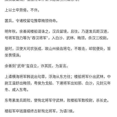
上以士卒劳倦，不许。
罢兵，令诸校留屯豫章梅领待命。
明年秋，余善闻楼船请诛之，汉兵留境，且往，乃遂发兵距汉道，
号将军驺力等为"吞汉将军"，入白沙、武林、梅领，杀汉三校尉。
是时，汉使大司农张成、故山州侯齿将屯，不敢击，却就便处，皆
坐畏懦诛。
余善刻"武帝"玺自立，诈其民，为妄言。
上遣横海将军韩说出句章，浮海从东方往；楼船将军仆出武林，中
尉王温舒出梅领，粤侯为戈船、下濑将军出如邪、白沙，元封元年
冬、咸入东粤。
东粤素发兵距险，使徇北将军守武林，败楼船军数校尉，杀长史。
楼船军卒钱唐榬终古斩徇北将军，为语侯。