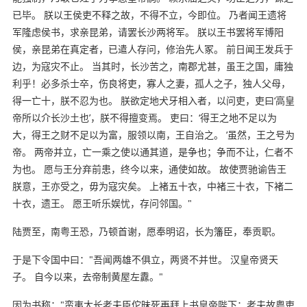
已毕。 朕以王侯吏不释之故，不得不立，今即位。 乃者闻王遗将
军隆虑侯书，求亲昆弟，请罢长沙两将军。 朕以王书罢将军博阳
侯，亲昆弟在真定者，已遣人存问，修治先人冢。 前日闻王发兵于
边，为寇灾不止。 当其时，长沙苦之，南郡尤甚，虽王之国，庸独
利乎！必多杀士卒，伤良将吏，寡人之妻，孤人之子，独人父母，
得一亡十，朕不忍为也。 朕欲定地犬牙相入者，以问吏，吏曰‘高皇
帝所以介长沙土也’，朕不得擅变焉。 吏曰：‘得王之地不足以为
大，得王之财不足以为富，服领以南，王自治之。 ’虽然，王之号为
帝。 两帝并立，亡一乘之使以通其道，是争也；争而不让，仁者不
为也。 愿与王分弃前患，终今以来，通使如故。 故使贾驰谕告王
朕意，王亦受之，毋为寇灾矣。 上褚五十衣，中褚三十衣，下褚二
十衣，遗王。 愿王听乐娱忧，存问邻国。"
陆贾至，南粤王恐，乃顿首谢，愿奉明诏，长为籓臣，奉贡职。
于是下令国中曰："吾闻两雄不俱立，两贤不并世。 汉皇帝贤天
子。 自今以来，去帝制黄屋左纛。"
因为书称："蛮夷大长老夫臣佗昧死再拜上书皇帝陛下：老夫故粤吏