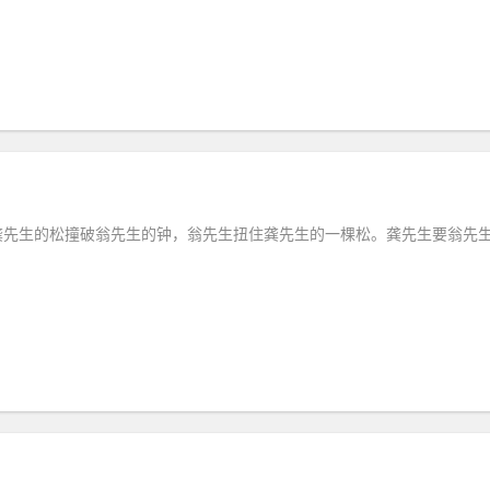
龚先生的松撞破翁先生的钟，翁先生扭住龚先生的一棵松。龚先生要翁先