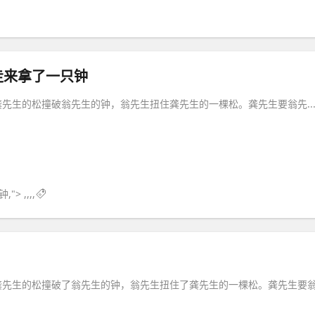
走来拿了一只钟
先生的松撞破翁先生的钟，翁先生扭住龚先生的一棵松。龚先生要翁先..
> ,,,,
龚先生的松撞破了翁先生的钟，翁先生扭住了龚先生的一棵松。龚先生要