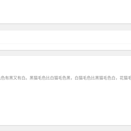
毛色有黑又有白。黑猫毛色比白猫毛色黑，白猫毛色比黑猫毛色白，花猫