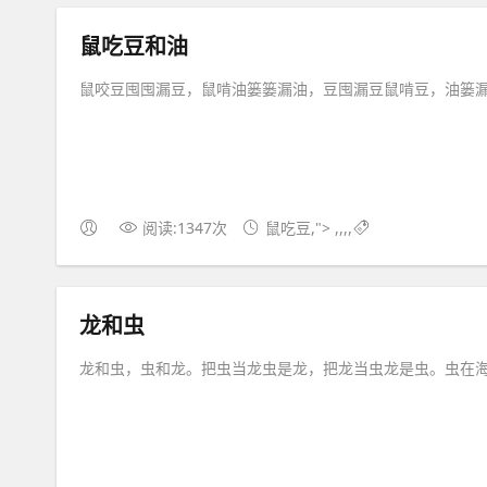
鼠吃豆和油
鼠咬豆囤囤漏豆，鼠啃油篓篓漏油，豆囤漏豆鼠啃豆，油篓漏油
阅读:1347次
鼠吃豆,"> ,,,,
龙和虫
龙和虫，虫和龙。把虫当龙虫是龙，把龙当虫龙是虫。虫在海里