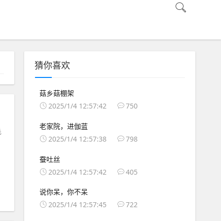
猜你喜欢
菇乡菇棚架
2025/1/4 12:57:42
750
老家院，进伽蓝
毛
2025/1/4 12:57:38
798
蚕吐丝
2025/1/4 12:57:42
405
说你呆，你不呆
2025/1/4 12:57:45
722