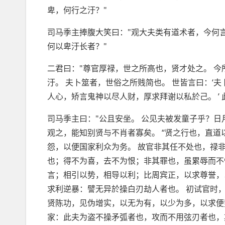
卑，何行之汙？"
司马季主捧腹大笑曰："观大夫类有道术者，今何
何以卑汙长者？"
二君曰："尊官厚禄，世之所高也，贤才处之。 今
汙。 夫卜筮者，世俗之所贱简也。 世皆言曰：‘
人心，矫言鬼神以尽人财，厚求拜谢以私於己。 ’
司马季主曰："公且安坐。 公见夫被发童子乎？日
观之，能知别贤与不肖者寡矣。 “贤之行也，直道
怨，以便国家利众为务。 故官非其任不处也，禄
也；得不为喜，去不为恨；非其罪也，虽累辱而不愧
言；相引以势，相导以利；比周宾正，以求尊誉，
求利逆暴：譬无异於操白刃劫人者也。 初试官时
贤陈功，见伪增实，以无为有，以少为多，以求便
家：此夫为盗不操矛弧者也，攻而不用弦刃者也，欺