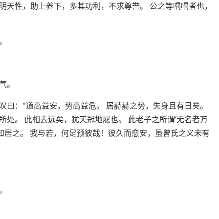
明天性，助上养下，多其功利，不求尊誉。 公之等喁喁者也，
。
气。
叹曰："道高益安，势高益危。 居赫赫之势，失身且有日矣。
处。 此相去远矣，犹天冠地屦也。 此老子之所谓‘无名者万
莫知居之。 我与若，何足预彼哉！彼久而愈安，虽曾氏之义未有
。