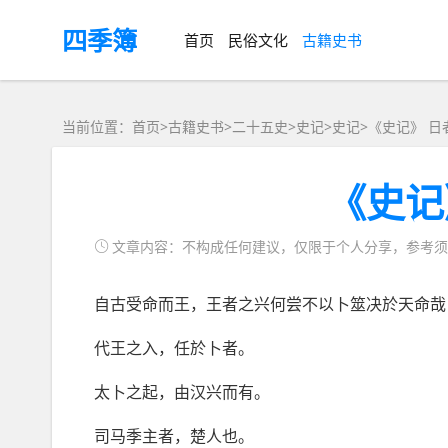
四季簿
首页
民俗文化
古籍史书
当前位置：首页>
古籍史书
>
二十五史
>史记>
史记
>
《史记》 日
《史记
文章内容：不构成任何建议，仅限于个人分享，参考须
自古受命而王，王者之兴何尝不以卜筮决於天命哉
代王之入，任於卜者。
太卜之起，由汉兴而有。
司马季主者，楚人也。