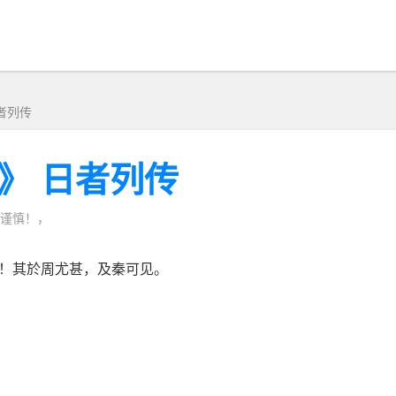
者列传
》 日者列传
谨慎！，
！其於周尤甚，及秦可见。