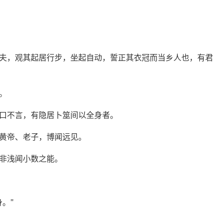
夫，观其起居行步，坐起自动，誓正其衣冠而当乡人也，有君
。
口不言，有隐居卜筮间以全身者。
黄帝、老子，博闻远见。
非浅闻小数之能。
。"