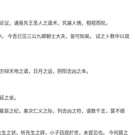
论议，诵易先王圣人之道术，究遍人情，相视而叹。
。 今吾已见三公九卿朝士大夫，皆可知矣。 试之卜数中以观
方辩天地之道，日月之运，阴阳吉凶之本。
延之坐。
星辰之纪，差次仁义之际，列吉凶之符，语数千言，莫不顺
先生之状，听先生之辞，小子窃观於世，未尝见也。 今何居之