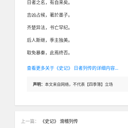
日者之名，有自来矣。
吉凶占候，著於墨子。
齐楚异法，书亡罕纪。
后人斯继，季主独美。
取免暴秦，此焉终否。
查看更多关于《史记》 日者列传的详细内容...
声明：
本文来自网络，不代表【四季簿】立场
上一篇：
《史记》 滑稽列传