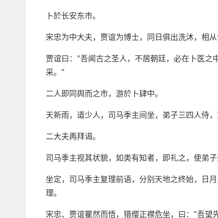
卜於长安东市。
宋忠为中大夫，贾谊为博士，同日俱出洗沐，相从
贾谊曰："吾闻古之圣人，不居朝廷，必在卜医之中
采。"
二人即同舆而之市，游於卜肆中。
天新雨，道少人，司马季主间坐，弟子三四人侍，
二大夫再拜谒。
司马季主视其状貌，如类有知者，即礼之，使弟子
坐定，司马季主复理前语，分别天地之终始，日月
理。
宋忠、贾谊瞿然而悟，猎缨正襟危坐，曰："吾望