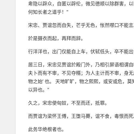
卑隐以辟众，自匿以辟伦，微见德顺以除群害，以
何知长者之道乎！"
宋忠、贾谊忽而自失，芒乎无色，怅然噤口不能言
於是摄衣而起，再拜而辞。
行洋洋也，出门仅能自上车，伏轼低头，卒不能出
居三日，宋忠见贾谊於殿门外，乃相引屏语相谓自
夫卜而有不审，不见夺糈；为人主计而不审，身无所
物之始’ 也。 天地旷旷，物之熙熙，或安或危，
以异也。"
久之，宋忠使匈奴，不至而还，抵罪。
而贾谊为梁怀王傅，王堕马薨，谊不食，毒恨而死
此务华绝根者也。