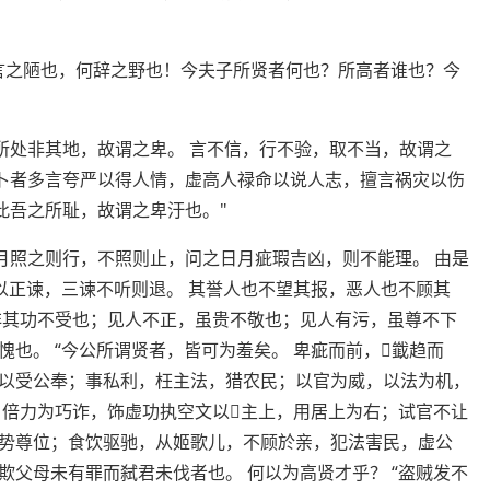
言之陋也，何辞之野也！今夫子所贤者何也？所高者谁也？今
所处非其地，故谓之卑。 言不信，行不验，取不当，故谓之
夫卜者多言夸严以得人情，虚高人禄命以说人志，擅言祸灾以伤
 此吾之所耻，故谓之卑汙也。"
月照之则行，不照则止，问之日月疵瑕吉凶，则不能理。 由是
以正谏，三谏不听则退。 其誉人也不望其报，恶人也不顾其
非其功不受也；见人不正，虽贵不敬也；见人有污，虽尊不下
也。 “今公所谓贤者，皆可为羞矣。 卑疵而前，韱趋而
以受公奉；事私利，枉主法，猎农民；以官为威，以法为机，
，倍力为巧诈，饰虚功执空文以主上，用居上为右；试官不让
势尊位；食饮驱驰，从姬歌儿，不顾於亲，犯法害民，虚公
父母未有罪而弑君未伐者也。 何以为高贤才乎？ “盗贼发不