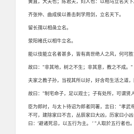
黄直，大夫也；陈君夫，妇人也：以相马立名天下
齐张仲、曲成侯以善击刺学用剑，立名天下。
留长孺以相彘立名。
荥阳褚氏以相牛立名。
能以伎能立名者甚多，皆有高世绝人之风，何可胜
故曰："非其地，树之不生；非其意，教之不成。"
夫家之教子孙，当视其所以好，好含苟生活之道，
故曰："制宅命子，足以观士；子有处所，可谓贤人
臣为郎时，与太卜待诏为郎者同署，言曰："孝武
不可，建除家曰不吉，丛辰家曰大凶，历家曰小凶
曰：‘避诸死忌，以五行为主。 ’ "人取於五行者也