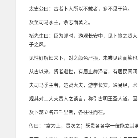
太史公曰：古者卜人所以不载者，多不见于篇。
及至司马季主，余志而著之。
褚先生曰：臣为郎时，游观长安中，见卜筮之贤大
子之风。
见性好解妇来卜，对之颜色严振，未尝见齿而笑也
从古以来，贤者避世，有居止舞泽者，有居民间闭
夫司马季主者，楚贤大夫，游学长安，通易经，术
观其对二大夫贵人之谈言，称引古明王圣人道，固
及卜筮立名声千里者，各往往而在。
传曰："富为上，贵次之；既贵各各学一伎能立其身