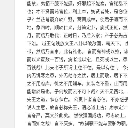
能禁，夷貊不服不能摄，奸邪起不能塞，官秏乱不
也；才不贤而讬官位，利上奉，妨贤者处，是窃位
乎？兰芷芎藭弃於广野，蒿萧成林，使君子退而不显
地，象四时，顺於仁义，分策定卦，旋式正釭，然
月，而后乃敢代；正时日，乃后入家；产子必先占
下治。 越王句践放文王八卦以破敌国，霸天下。 
带，然后乃言事，此有礼也。 言而鬼神或以飨，
而以义置数十百钱，病者或以愈，且死或以生，患
百钱哉！此夫老子所谓‘上德不德，是以有德’ 。 
内无饥寒之患，外无劫夺之忧，居上而敬，居下不为
之不用府库，徙之不用辎车，负装之不重，止而用
能增於是也，子何故而云不可卜哉？天不足西北，
先王之道，乍存乍亡。 公责卜者言必信，不亦惑乎
说人主意，故言必称先王，语必道上古；虑事定计
言夸严，莫大於此矣。 然欲彊国成功，尽忠於上，
言而知之哉！言不厌多。 “故骐骥不能与罢驴为驷