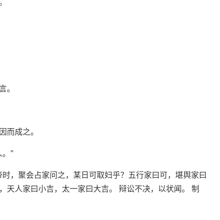
。
言。
因而成之。
。"
帝时，聚会占家问之，某日可取妇乎？五行家曰可，堪舆家曰
，天人家曰小吉，太一家曰大吉。 辩讼不决，以状闻。 制
。