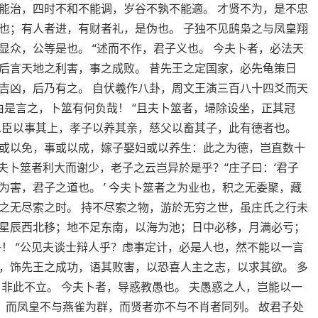
能治，四时不和不能调，岁谷不孰不能適。 才贤不为，是不忠
也；有人者进，有财者礼，是伪也。 子独不见鸱枭之与凤皇翔
众，公等是也。 “述而不作，君子义也。 今夫卜者，必法天
后言天地之利害，事之成败。 昔先王之定国家，必先龟策日
吉凶，后乃有之。 自伏羲作八卦，周文王演三百八十四爻而天
由是言之，卜筮有何负哉！ “且夫卜筮者，埽除设坐，正其冠
忠臣以事其上，孝子以养其亲，慈父以畜其子，此有德者也。
或以免，事或以成，嫁子娶妇或以养生：此之为德，岂直数十
今夫卜筮者利大而谢少，老子之云岂异於是乎？“庄子曰：‘君子
害，君子之道也。 ’ 今夫卜筮者之为业也，积之无委聚，藏
之无尽索之时。 持不尽索之物，游於无穷之世，虽庄氏之行未
星辰西北移；地不足东南，以海为池；日中必移，月满必亏；
！ “公见夫谈士辩人乎？虑事定计，必是人也，然不能以一言
，饰先王之成功，语其败害，以恐喜人主之志，以求其欲。 多
非此不立。 今夫卜者，导惑教愚也。 夫愚惑之人，岂能以一
，而凤皇不与燕雀为群，而贤者亦不与不肖者同列。 故君子处