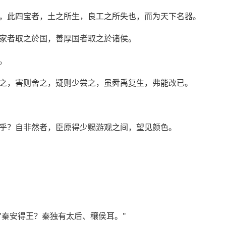
，此四宝者，土之所生，良工之所失也，而为天下名器。
家者取之於国，善厚国者取之於诸侯。
。
之，害则舍之，疑则少尝之，虽舜禹复生，弗能改已。
乎？自非然者，臣原得少赐游观之间，望见颜色。
"秦安得王？秦独有太后、穰侯耳。"