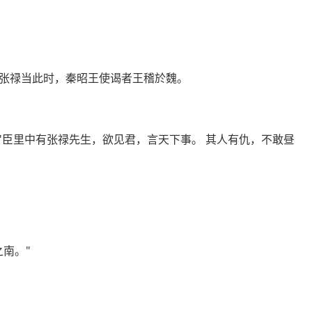
张禄当此时，秦昭王使谒者王稽於魏。
"臣里中有张禄先生，欲见君，言天下事。 其人有仇，不敢昼
南。"