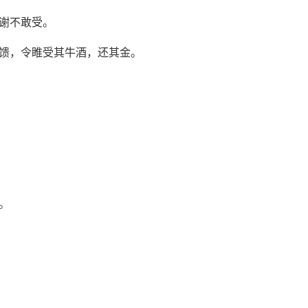
谢不敢受。
馈，令睢受其牛酒，还其金。
。