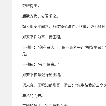
范睢得出。
后魏齐悔，复召求之。
魏人郑安平闻之，乃遂操范睢亡，伏匿，更名姓曰
郑安平诈为卒，侍王稽。
王稽问："魏有贤人可与俱西游者乎？"郑安平曰：
见。"
王稽曰："夜与俱来。"
郑安平夜与张禄见王稽。
语未究，王稽知范睢贤，谓曰："先生待我於三亭之
与私约而去。