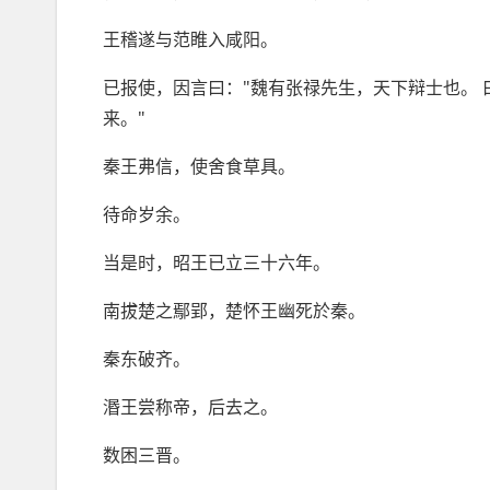
王稽遂与范睢入咸阳。
已报使，因言曰："魏有张禄先生，天下辩士也。 曰
来。"
秦王弗信，使舍食草具。
待命岁余。
当是时，昭王已立三十六年。
南拔楚之鄢郢，楚怀王幽死於秦。
秦东破齐。
湣王尝称帝，后去之。
数困三晋。