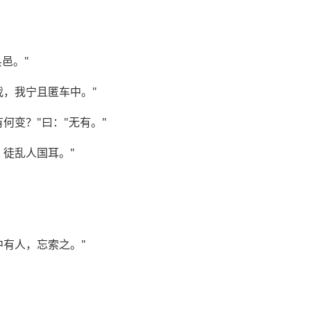
邑。"
我，我宁且匿车中。"
何变？"曰："无有。"
，徒乱人国耳。"
中有人，忘索之。"