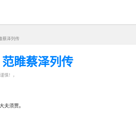
睢蔡泽列传
 范睢蔡泽列传
谨慎！，
大夫须贾。