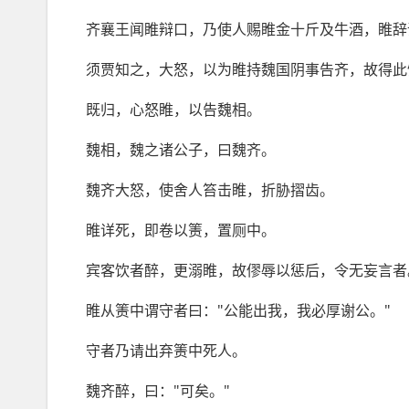
齐襄王闻睢辩口，乃使人赐睢金十斤及牛酒，睢辞
须贾知之，大怒，以为睢持魏国阴事告齐，故得此
既归，心怒睢，以告魏相。
魏相，魏之诸公子，曰魏齐。
魏齐大怒，使舍人笞击睢，折胁摺齿。
睢详死，即卷以箦，置厕中。
宾客饮者醉，更溺睢，故僇辱以惩后，令无妄言者
睢从箦中谓守者曰："公能出我，我必厚谢公。"
守者乃请出弃箦中死人。
魏齐醉，曰："可矣。"