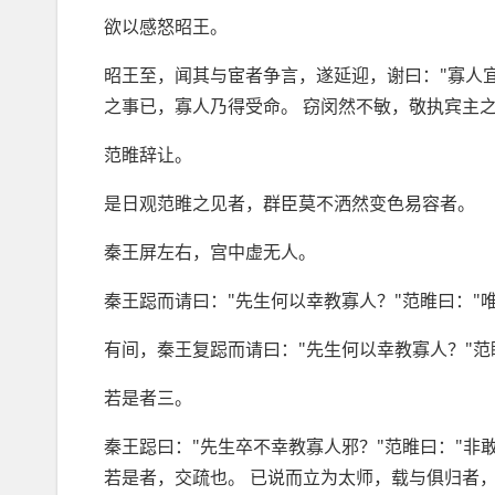
欲以感怒昭王。
昭王至，闻其与宦者争言，遂延迎，谢曰："寡人
之事已，寡人乃得受命。 窃闵然不敏，敬执宾主之
范睢辞让。
是日观范睢之见者，群臣莫不洒然变色易容者。
秦王屏左右，宫中虚无人。
秦王跽而请曰："先生何以幸教寡人？"范睢曰："唯
有间，秦王复跽而请曰："先生何以幸教寡人？"范
若是者三。
秦王跽曰："先生卒不幸教寡人邪？"范睢曰："非
若是者，交疏也。 已说而立为太师，载与俱归者，