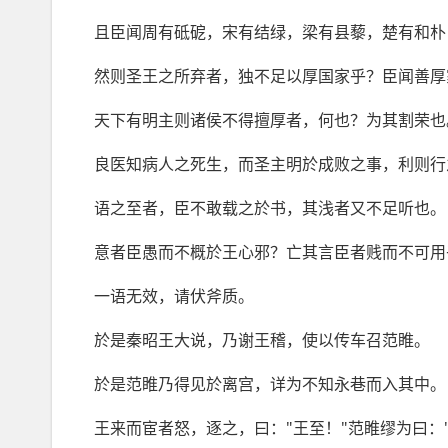
且臣闻周有砥砨，宋有结绿，梁有县藜，楚有和朴
然则圣王之所弃者，独不足以厚国家乎？臣闻善厚
天下有明主则诸侯不得擅厚者，何也？为其割荣也
良医知病人之死生，而圣主明於成败之事，利则行
语之至者，臣不敢载之於书，其浅者又不足听也。
意者臣愚而不概於王心邪？亡其言臣者贱而不可用
一语无效，请伏斧质。
於是秦昭王大说，乃谢王稽，使以传车召范睢。
於是范睢乃得见於离宫，详为不知永巷而入其中。
王来而宦者怒，逐之，曰："王至！"范睢缪为曰：