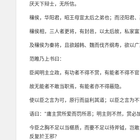
厌天下辩士，无所信。
穰侯，华阳君，昭王母宣太后之弟也；而泾阳君、
穰侯相，三人者更将，有封邑，以太后故，私家富
及穰侯为秦将，且欲越韩、魏而伐齐纲寿，欲以广
范睢乃上书曰：
臣闻明主立政，有功者不得不赏，有能者不得不官
故无能者不敢当职焉，有能者亦不得蔽隐。
使以臣之言为可，原行而益利其道；以臣之言为不
语曰："庸主赏所爱而罚所恶；明主则不然，赏必
今臣之胸不足以当椹质，而要不足以待斧钺，岂敢
反复於王邪？