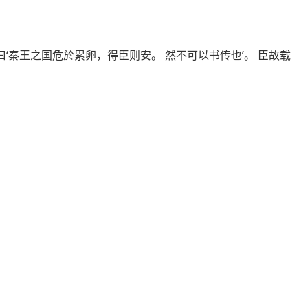
‘秦王之国危於累卵，得臣则安。 然不可以书传也’。 臣故载