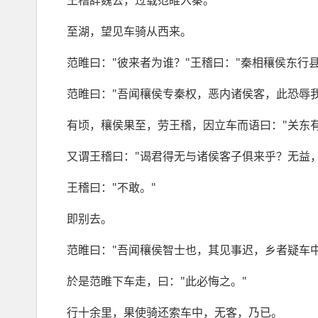
王稽辞魏去，过载范睢入秦。
至湖，望见车骑从西来。
范睢曰："彼来者为谁？"王稽曰："秦相穰侯东行县
范睢曰："吾闻穰侯专秦权，恶内诸侯客，此恐辱
有顷，穰侯果至，劳王稽，因立车而语曰："关东有
又谓王稽曰："谒君得无与诸侯客子俱来乎？无益
王稽曰："不敢。"
即别去。
范睢曰："吾闻穰侯智士也，其见事迟，乡者疑车
於是范睢下车走，曰："此必悔之。"
行十余里，果使骑还索车中，无客，乃已。