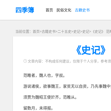
四季簿
首页
民俗文化
古籍史书
当前位置：首页>
古籍史书
>
二十五史
>史记>
史记
>
《史记》 范
《史记》
文章内容：不构成任何建议，仅限于个人分享，参考须
范睢者，魏人也，字叔。
游说诸侯，欲事魏王，家贫无以自资，乃先事魏中
须贾为魏昭王使於齐，范睢从。
留数月，未得报。