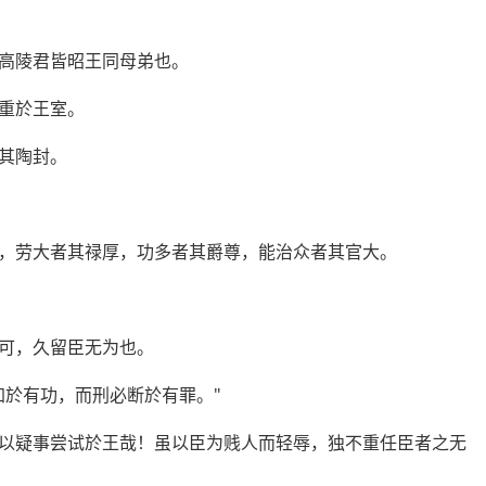
高陵君皆昭王同母弟也。
重於王室。
其陶封。
，劳大者其禄厚，功多者其爵尊，能治众者其官大。
可，久留臣无为也。
加於有功，而刑必断於有罪。"
以疑事尝试於王哉！虽以臣为贱人而轻辱，独不重任臣者之无