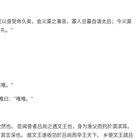
宜以身受命久矣，会义渠之事急，寡人旦暮自请太后；今义渠
礼。"
唯。"
睢曰："唯唯。"
敢然也。 臣闻昔者吕尚之遇文王也，身为渔父而钓於渭滨耳。
其言深也。 故文王遂收功於吕尚而卒王天下。 乡使文王疏吕