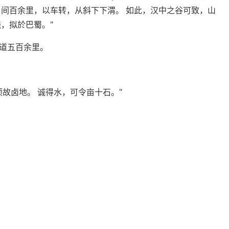
，间百余里，以车转，从斜下下渭。 如此，汉中之谷可致，山
，拟於巴蜀。"
道五百余里。
故卤地。 诚得水，可令亩十石。"