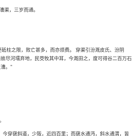
漕渠，三岁而通。
更砥柱之限，败亡甚多，而亦烦费。 穿渠引汾溉皮氏、汾阴
顷故尽河壖弃地，民茭牧其中耳，今溉田之，度可得谷二百万石
漕。"
。
。 今穿襃斜道，少阪，近四百里；而襃水通沔，斜水通渭，皆