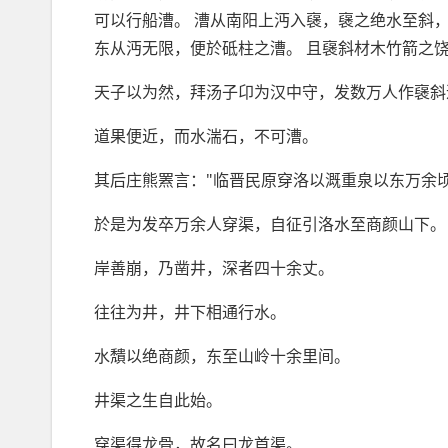
可以行船漕。 漕从南阳上沔入襃，襃之绝水至斜
东从沔无限，便於砥柱之漕。 且襃斜材木竹箭之饶
天子以为然，拜汤子卬为汉中守，发数万人作襃斜
道果便近，而水湍石，不可漕。
其后庄熊罴言："临晋民原穿洛以溉重泉以东万余顷
於是为发卒万余人穿渠，自征引洛水至商颜山下。
岸善崩，乃凿井，深者四十余丈。
往往为井，井下相通行水。
水穨以绝商颜，东至山岭十余里间。
井渠之生自此始。
穿渠得龙骨，故名曰龙首渠。