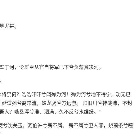
地尤甚。
璧于河，令群臣从官自将军已下皆负薪窴决河。
。
兮将柰何？皓皓旰旰兮闾殚为河！殚为河兮地不得宁，功无已
 延道弛兮离常流，蛟龙骋兮方远游。 归旧川兮神哉沛，不封
吾人？啮桑浮兮淮、泗满，久不反兮水维缓。"
茭兮沈美玉，河伯许兮薪不属。 薪不属兮卫人罪，烧萧条兮噫
"