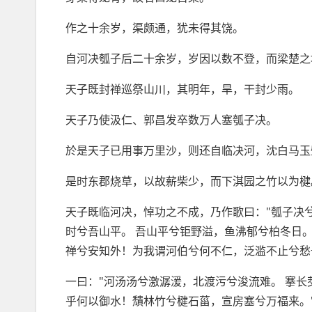
作之十余岁，渠颇通，犹未得其饶。
自河决瓠子后二十余岁，岁因以数不登，而梁楚之
天子既封禅巡祭山川，其明年，旱，干封少雨。
天子乃使汲仁、郭昌发卒数万人塞瓠子决。
於是天子已用事万里沙，则还自临决河，沈白马玉
是时东郡烧草，以故薪柴少，而下淇园之竹以为楗
天子既临河决，悼功之不成，乃作歌曰："瓠子决
时兮吾山平。 吾山平兮钜野溢，鱼沸郁兮柏冬日。
禅兮安知外！为我谓河伯兮何不仁，泛滥不止兮愁
一曰："河汤汤兮激潺湲，北渡污兮浚流难。 搴长
乎何以御水！穨林竹兮楗石菑，宣房塞兮万福来。