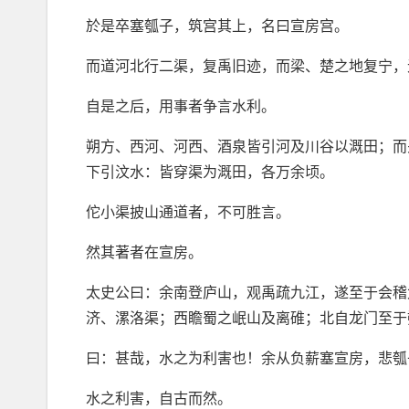
於是卒塞瓠子，筑宫其上，名曰宣房宫。
而道河北行二渠，复禹旧迹，而梁、楚之地复宁，
自是之后，用事者争言水利。
朔方、西河、河西、酒泉皆引河及川谷以溉田；而
下引汶水：皆穿渠为溉田，各万余顷。
佗小渠披山通道者，不可胜言。
然其著者在宣房。
太史公曰：余南登庐山，观禹疏九江，遂至于会稽
济、漯洛渠；西瞻蜀之岷山及离碓；北自龙门至于
曰：甚哉，水之为利害也！余从负薪塞宣房，悲瓠
水之利害，自古而然。