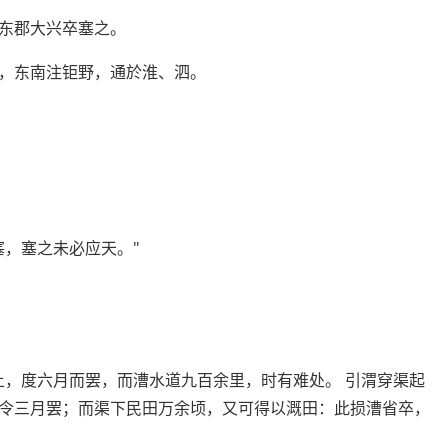
东郡大兴卒塞之。
，东南注钜野，通於淮、泗。
塞，塞之未必应天。"
上，度六月而罢，而漕水道九百余里，时有难处。 引渭穿渠起
令三月罢；而渠下民田万余顷，又可得以溉田：此损漕省卒，