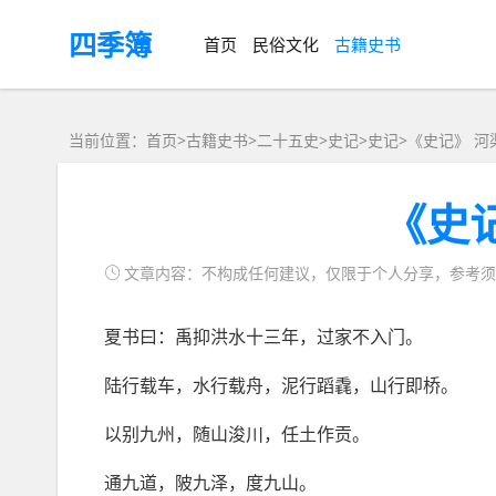
四季簿
首页
民俗文化
古籍史书
当前位置：首页>
古籍史书
>
二十五史
>史记>
史记
>
《史记》 河
《史
文章内容：不构成任何建议，仅限于个人分享，参考须
夏书曰：禹抑洪水十三年，过家不入门。
陆行载车，水行载舟，泥行蹈毳，山行即桥。
以别九州，随山浚川，任土作贡。
通九道，陂九泽，度九山。