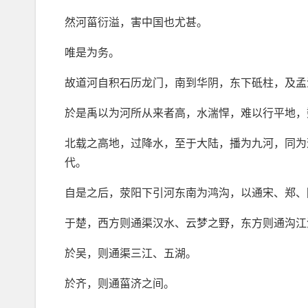
然河菑衍溢，害中国也尤甚。
唯是为务。
故道河自积石历龙门，南到华阴，东下砥柱，及孟
於是禹以为河所从来者高，水湍悍，难以行平地，
北载之高地，过降水，至于大陆，播为九河，同为
代。
自是之后，荥阳下引河东南为鸿沟，以通宋、郑、
于楚，西方则通渠汉水、云梦之野，东方则通沟江
於吴，则通渠三江、五湖。
於齐，则通菑济之间。