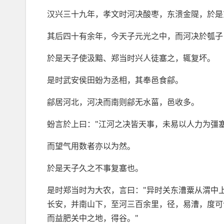
汉兴三十九年，孝文时河决酸枣，东溃金隄，於是
其后四十有余年，今天子元光之中，而河决於瓠子
於是天子使汲黯、郑当时兴人徒塞之，辄复坏。
是时武安侯田蚡为丞相，其奉邑食鄃。
鄃居河北，河决而南则鄃无水菑，邑收多。
蚡言於上曰："江河之决皆天事，未易以人力为彊
而望气用数者亦以为然。
於是天子久之不事复塞也。
是时郑当时为大农，言曰："异时关东漕粟从渭中
长安，并南山下，至河三百余里，径，易漕，度可
而益肥关中之地，得谷。"