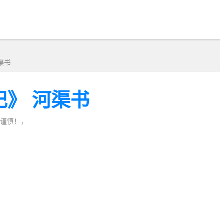
渠书
记》 河渠书
谨慎！，