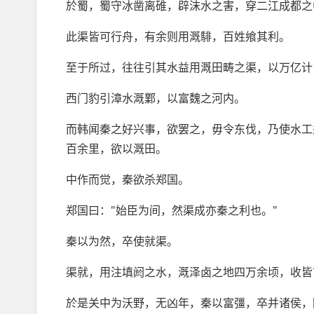
於蜀，蜀守冰凿离碓，辟沫水之害，穿二江成都之
此渠皆可行舟，有余则用溉騑，百姓飨其利。
至于所过，往往引其水益用溉田畴之渠，以万亿计
西门豹引漳水溉鄴，以富魏之河内。
而韩闻秦之好兴事，欲罢之，毋令东伐，乃使水工
百余里，欲以溉田。
中作而觉，秦欲杀郑国。
郑国曰："始臣为间，然渠成亦秦之利也。"
秦以为然，卒使就渠。
渠就，用注填阏之水，溉泽卤之地四万余顷，收皆
於是关中为沃野，无凶年，秦以富彊，卒并诸侯，