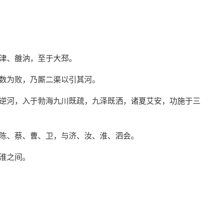
津、雒汭，至于大邳。
数为败，乃厮二渠以引其河。
逆河，入于勃海九川既疏，九泽既洒，诸夏艾安，功施于三
陈、蔡、曹、卫，与济、汝、淮、泗会。
淮之间。