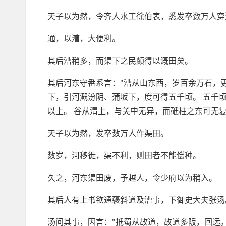
天子以为然，令齐人水工徐伯表，悉发卒数万人穿
通，以漕，大便利。
其后漕稍多，而渠下之民颇得以溉田矣。
其后河东守番系言："漕从山东西，岁百余万石，
下，引河溉汾阴、蒲坂下，度可得五千顷。 五千
以上。 谷从渭上，与关中无异，而砥柱之东可无复
天子以为然，发卒数万人作渠田。
数岁，河移徙，渠不利，则田者不能偿种。
久之，河东渠田废，予越人，令少府以为稍入。
其后人有上书欲通襃斜道及漕事，下御史大夫张汤
汤问其事，因言："抵蜀从故道，故道多阪，回远