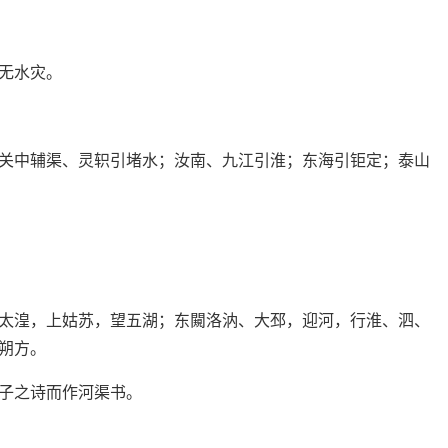
无水灾。
关中辅渠、灵轵引堵水；汝南、九江引淮；东海引钜定；泰山
太湟，上姑苏，望五湖；东闚洛汭、大邳，迎河，行淮、泗、
朔方。
子之诗而作河渠书。