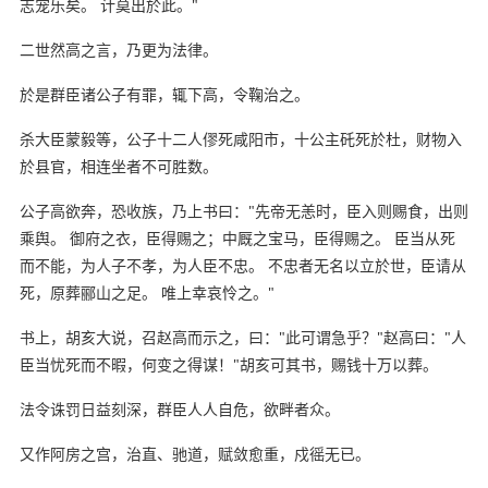
志宠乐矣。 计莫出於此。"
二世然高之言，乃更为法律。
於是群臣诸公子有罪，辄下高，令鞠治之。
杀大臣蒙毅等，公子十二人僇死咸阳市，十公主矺死於杜，财物入
於县官，相连坐者不可胜数。
公子高欲奔，恐收族，乃上书曰："先帝无恙时，臣入则赐食，出则
乘舆。 御府之衣，臣得赐之；中厩之宝马，臣得赐之。 臣当从死
而不能，为人子不孝，为人臣不忠。 不忠者无名以立於世，臣请从
死，原葬郦山之足。 唯上幸哀怜之。"
书上，胡亥大说，召赵高而示之，曰："此可谓急乎？"赵高曰："人
臣当忧死而不暇，何变之得谋！"胡亥可其书，赐钱十万以葬。
法令诛罚日益刻深，群臣人人自危，欲畔者众。
又作阿房之宫，治直、驰道，赋敛愈重，戍徭无已。