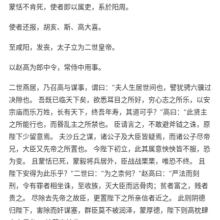
蒙恬不肯死，使者即以属吏，系於阳周。
使者还报，胡亥、斯、高大喜。
至咸阳，发丧，太子立为二世皇帝。
以赵高为郎中令，常侍中用事。
二世燕居，乃召高与谋事，谓曰："夫人生居世间也，譬犹骋六骥过
决隙也。 吾既已临天下矣，欲悉耳目之所好，穷心志之所乐，以安
宗庙而乐万姓，长有天下，终吾年寿，其道可乎？"高曰："此贤主
之所能行也，而昬乱主之所禁也。 臣请言之，不敢避斧钺之诛，原
陛下少留意焉。 夫沙丘之谋，诸公子及大臣皆疑焉，而诸公子尽帝
兄，大臣又先帝之所置也。 今陛下初立，此其属意怏怏皆不服，恐
为变。 且蒙恬已死，蒙毅将兵居外，臣战战栗栗，唯恐不终。 且
陛下安得为此乐乎？"二世曰："为之柰何？"赵高曰："严法而刻
刑，令有罪者相坐诛，至收族，灭大臣而远骨肉；贫者富之，贱者
贵之。 尽除去先帝之故臣，更置陛下之所亲信者近之。 此则阴德
归陛下，害除而奸谋塞，群臣莫不被润泽，蒙厚德，陛下则高枕肆