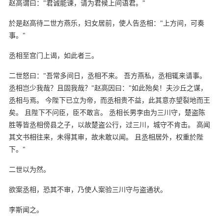
赵高谓曰："君诚能谏，请为君候上间语君。"
於是赵高待二世方燕乐，妇女居前，使人告丞相："上方间，可奏
事。"
丞相至宫门上谒，如此者三。
二世怒曰："吾常多间日，丞相不来。 吾方燕私，丞相辄来请事。
丞相岂少我哉？且固我哉？"赵高因曰："如此殆矣！夫沙丘之谋，
丞相与焉。 今陛下已立为帝，而丞相贵不益，此其意亦望裂地而王
矣。 且陛下不问臣，臣不敢言。 丞相长男李由为三川守，楚盗陈
胜等皆丞相傍县之子，以故楚盗公行，过三川，城守不肯击。 高闻
其文书相往来，未得其审，故未敢以闻。 且丞相居外，权重於陛
下。"
二世以为然。
欲案丞相，恐其不审，乃使人案验三川守与盗通状。
李斯闻之。