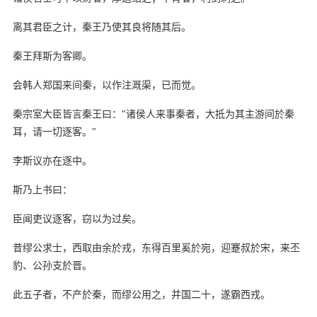
离其君臣之计，秦王乃使其良将随其后。
秦王拜斯为客卿。
会韩人郑国来间秦，以作注溉渠，已而觉。
秦宗室大臣皆言秦王曰："诸侯人来事秦者，大抵为其主游间於秦
耳，请一切逐客。"
李斯议亦在逐中。
斯乃上书曰：
臣闻吏议逐客，窃以为过矣。
昔缪公求士，西取由余於戎，东得百里奚於宛，迎蹇叔於宋，来丕
豹、公孙支於晋。
此五子者，不产於秦，而缪公用之，并国二十，遂霸西戎。