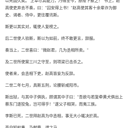
以死固久矣。 上幸尽其能力，乃得至今，原陛下察之！"书上，赵
高使吏弃去不奏，曰："囚安得上书！"赵高使其客十余辈诈为御
史、谒者、侍中，更往覆讯斯。
斯更以其实对，辄使人复榜之。
后二世使人验斯，斯以为如前，终不敢更言，辞服。
奏当上，二世喜曰："微赵君，几为丞相所卖。"
及二世所使案三川之守至，则项梁已击杀之。
使者来，会丞相下吏，赵高皆妄为反辞。
二世二年七月，具斯五刑，论腰斩咸阳市。
斯出狱，与其中子俱执，顾谓其中子曰："吾欲与若复牵黄犬俱出上
蔡东门逐狡兔，岂可得乎！"遂父子相哭，而夷三族。
李斯已死，二世拜赵高为中丞相，事无大小辄决於高。
高自知权重，乃献鹿，谓之马。