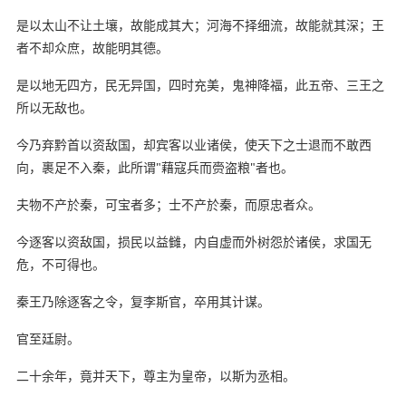
是以太山不让土壤，故能成其大；河海不择细流，故能就其深；王
者不却众庶，故能明其德。
是以地无四方，民无异国，四时充美，鬼神降福，此五帝、三王之
所以无敌也。
今乃弃黔首以资敌国，却宾客以业诸侯，使天下之士退而不敢西
向，裹足不入秦，此所谓"藉寇兵而赍盗粮"者也。
夫物不产於秦，可宝者多；士不产於秦，而原忠者众。
今逐客以资敌国，损民以益雠，内自虚而外树怨於诸侯，求国无
危，不可得也。
秦王乃除逐客之令，复李斯官，卒用其计谋。
官至廷尉。
二十余年，竟并天下，尊主为皇帝，以斯为丞相。