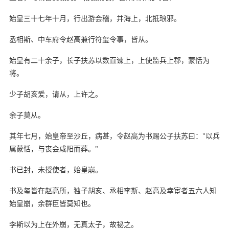
始皇三十七年十月，行出游会稽，并海上，北抵琅邪。
丞相斯、中车府令赵高兼行符玺令事，皆从。
始皇有二十余子，长子扶苏以数直谏上，上使监兵上郡，蒙恬为
将。
少子胡亥爱，请从，上许之。
余子莫从。
其年七月，始皇帝至沙丘，病甚，令赵高为书赐公子扶苏曰："以兵
属蒙恬，与丧会咸阳而葬。"
书已封，未授使者，始皇崩。
书及玺皆在赵高所，独子胡亥、丞相李斯、赵高及幸宦者五六人知
始皇崩，余群臣皆莫知也。
李斯以为上在外崩，无真太子，故祕之。