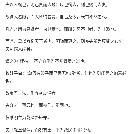
夫以人徇己，则己贵而人贱；以己徇人，则己贱而人贵。
故徇人者贱，而人所徇者贵，自古及今，未有不然者也。
凡古之所为尊贤者，为其贵也；而所为恶不肖者，为其贱也。
而尧、禹以身徇天下者也，因随而尊之，则亦失所为尊贤之心矣，
夫可谓大缪矣。
谓之为"桎梏"，不亦宜乎？不能督责之过也。
故韩子曰："慈母有败子而严家无格虏"者，何也？则能罚之加焉必
也。
故商君之法，刑弃灰於道者。
夫弃灰，薄罪也，而被刑，重罚也。
彼唯明主为能深督轻罪。
夫罪轻且督深，而况有重罪乎？故民不敢犯也。