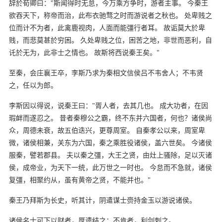
辞於荀卿曰："斯闻得时无怠，今万乘方争时，游者主事。 今秦王
欲吞天下，称帝而治，此布衣驰骛之时而游说者之秋也。 处卑贱之
位而计不为者，此禽鹿视肉，人面而能彊行者耳。 故诟莫大於卑
贱，而悲莫甚於穷困。 久处卑贱之位，困苦之地，非世而恶利，自
讬於无为，此非士之情也。 故斯将西说秦王矣。"
至秦，会庄襄王卒，李斯乃求为秦相文信侯吕不韦舍人；不韦贤
之，任以为郎。
李斯因以得说，说秦王曰："胥人者，去其几也。 成大功者，在因
瑕衅而遂忍之。 昔者秦穆公之霸，终不东并六国者，何也？诸侯尚
众，周德未衰，故五伯迭兴，更尊周室。 自秦孝公以来，周室卑
微，诸侯相兼，关东为六国，秦之乘胜役诸侯，盖六世矣。 今诸侯
服秦，譬若郡县。 夫以秦之彊，大王之贤，由灶上骚除，足以灭诸
侯，成帝业，为天下一统，此万世之一时也。 今怠而不急就，诸侯
复彊，相聚约从，虽有黄帝之贤，不能并也。"
秦王乃拜斯为长史，听其计，阴遣谋士赍持金玉以游说诸侯。
诸侯名士可下以财者，厚遗结之；不肯者，利剑刺之。