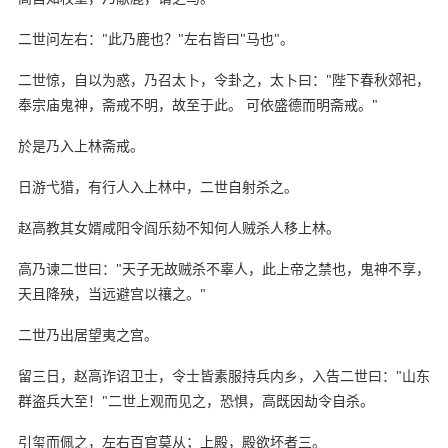
二世问左右："此乃鹿也？"左右皆曰"马也"。
二世惊，自以为惑，乃召太卜，令卦之，太卜曰："陛下春秋郊祀，
奉宗庙鬼神，斋戒不明，故至于此。 可依盛德而明斋戒。"
於是乃入上林斋戒。
日游弋猎，有行人入上林中，二世自射杀之。
赵高教其女婿咸阳令阎乐劾不知何人贼杀人移上林。
高乃谏二世曰："天子无故贼杀不辜人，此上帝之禁也，鬼神不享，
天且降殃，当远避宫以禳之。"
二世乃出居望夷之宫。
留三日，赵高诈诏卫士，令士皆素服持兵内乡，入告二世曰："山东
群盗兵大至！"二世上观而见之，恐惧，高既因劫令自杀。
引玺而佩之，左右百官莫从；上殿，殿欲坏者三。