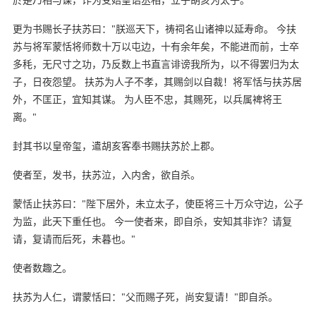
更为书赐长子扶苏曰："朕巡天下，祷祠名山诸神以延寿命。 今扶
苏与将军蒙恬将师数十万以屯边，十有余年矣，不能进而前，士卒
多秏，无尺寸之功，乃反数上书直言诽谤我所为，以不得罢归为太
子，日夜怨望。 扶苏为人子不孝，其赐剑以自裁！将军恬与扶苏居
外，不匡正，宜知其谋。 为人臣不忠，其赐死，以兵属裨将王
离。"
封其书以皇帝玺，遣胡亥客奉书赐扶苏於上郡。
使者至，发书，扶苏泣，入内舍，欲自杀。
蒙恬止扶苏曰："陛下居外，未立太子，使臣将三十万众守边，公子
为监，此天下重任也。 今一使者来，即自杀，安知其非诈？请复
请，复请而后死，未暮也。"
使者数趣之。
扶苏为人仁，谓蒙恬曰："父而赐子死，尚安复请！"即自杀。