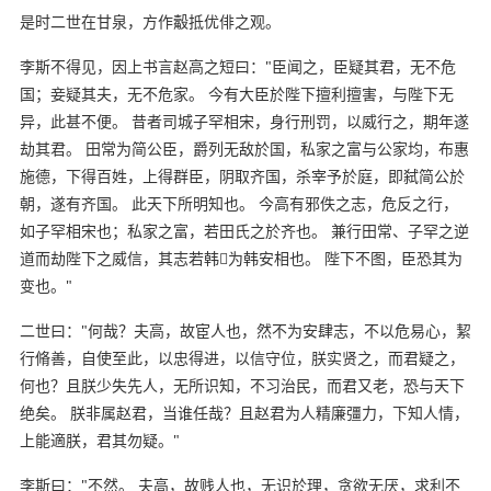
是时二世在甘泉，方作觳抵优俳之观。
李斯不得见，因上书言赵高之短曰："臣闻之，臣疑其君，无不危
国；妾疑其夫，无不危家。 今有大臣於陛下擅利擅害，与陛下无
异，此甚不便。 昔者司城子罕相宋，身行刑罚，以威行之，期年遂
劫其君。 田常为简公臣，爵列无敌於国，私家之富与公家均，布惠
施德，下得百姓，上得群臣，阴取齐国，杀宰予於庭，即弑简公於
朝，遂有齐国。 此天下所明知也。 今高有邪佚之志，危反之行，
如子罕相宋也；私家之富，若田氏之於齐也。 兼行田常、子罕之逆
道而劫陛下之威信，其志若韩为韩安相也。 陛下不图，臣恐其为
变也。"
二世曰："何哉？夫高，故宦人也，然不为安肆志，不以危易心，絜
行脩善，自使至此，以忠得进，以信守位，朕实贤之，而君疑之，
何也？且朕少失先人，无所识知，不习治民，而君又老，恐与天下
绝矣。 朕非属赵君，当谁任哉？且赵君为人精廉彊力，下知人情，
上能適朕，君其勿疑。"
李斯曰："不然。 夫高，故贱人也，无识於理，贪欲无厌，求利不