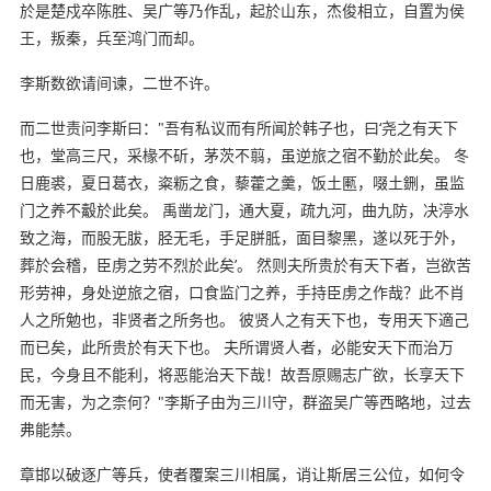
於是楚戍卒陈胜、吴广等乃作乱，起於山东，杰俊相立，自置为侯
王，叛秦，兵至鸿门而却。
李斯数欲请间谏，二世不许。
而二世责问李斯曰："吾有私议而有所闻於韩子也，曰‘尧之有天下
也，堂高三尺，采椽不斫，茅茨不翦，虽逆旅之宿不勤於此矣。 冬
日鹿裘，夏日葛衣，粢粝之食，藜藿之羹，饭土匭，啜土鉶，虽监
门之养不觳於此矣。 禹凿龙门，通大夏，疏九河，曲九防，决渟水
致之海，而股无胈，胫无毛，手足胼胝，面目黎黑，遂以死于外，
葬於会稽，臣虏之劳不烈於此矣’。 然则夫所贵於有天下者，岂欲苦
形劳神，身处逆旅之宿，口食监门之养，手持臣虏之作哉？此不肖
人之所勉也，非贤者之所务也。 彼贤人之有天下也，专用天下適己
而已矣，此所贵於有天下也。 夫所谓贤人者，必能安天下而治万
民，今身且不能利，将恶能治天下哉！故吾原赐志广欲，长享天下
而无害，为之柰何？"李斯子由为三川守，群盗吴广等西略地，过去
弗能禁。
章邯以破逐广等兵，使者覆案三川相属，诮让斯居三公位，如何令