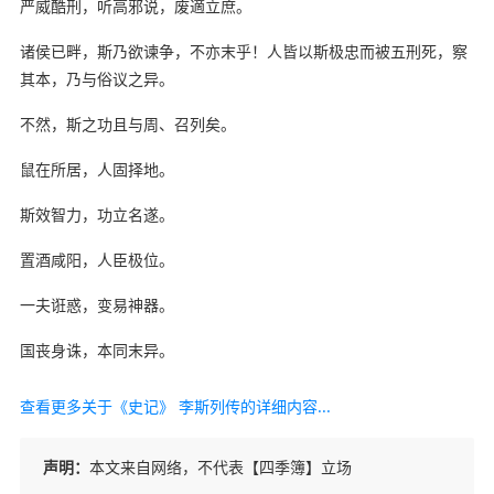
严威酷刑，听高邪说，废適立庶。
诸侯已畔，斯乃欲谏争，不亦末乎！人皆以斯极忠而被五刑死，察
其本，乃与俗议之异。
不然，斯之功且与周、召列矣。
鼠在所居，人固择地。
斯效智力，功立名遂。
置酒咸阳，人臣极位。
一夫诳惑，变易神器。
国丧身诛，本同末异。
查看更多关于《史记》 李斯列传的详细内容...
声明：
本文来自网络，不代表【四季簿】立场