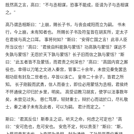
既然高之言，高曰："不与丞相谋，恐事不能成，臣请为子与丞相谋
之。"
高乃谓丞相斯曰："上崩，赐长子书，与丧会咸阳而立为嗣。 书未
行，今上崩，未有知者也。 所赐长子书及符玺皆在胡亥所，定太子
在君侯与高之口耳。 事将何如？"斯曰："安得亡国之言！此非人臣
所当议也！"高曰："君侯自料能孰与蒙恬？功高孰与蒙恬？谋远不
失孰与蒙恬？无怨於天下孰与蒙恬？长子旧而信之孰与蒙恬？"斯
曰："此五者皆不及蒙恬，而君责之何深也？"高曰："高固内官之厮
役也，幸得以刀笔之文进入秦宫，管事二十余年，未尝见秦免罢丞
相功臣有封及二世者也，卒皆以诛亡。 皇帝二十余子，皆君之所
知。 长子刚毅而武勇，信人而奋士，即位必用蒙恬为丞相，君侯终
不怀通侯之印归於乡里，明矣。 高受诏教习胡亥，使学以法事数年
矣，未尝见过失。 慈仁笃厚，轻财重士，辩於心而诎於口，尽礼敬
士，秦之诸子未有及此者，可以为嗣。 君计而定之。"
斯曰："君其反位！斯奉主之诏，听天之命，何虑之可定也？"高
曰："安可危也，危可安也。 安危不定，何以贵圣？"斯曰："斯，
上蔡闾巷布衣也，上幸擢为丞相，封为通侯，子孙皆至尊位重禄