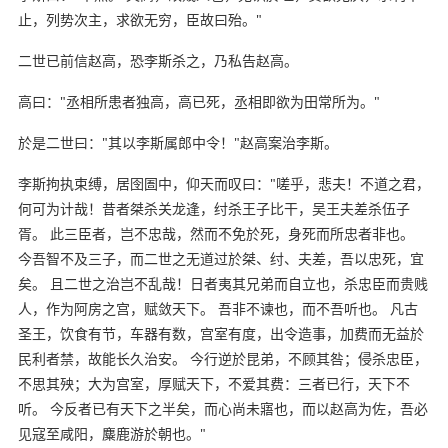
止，列势次主，求欲无穷，臣故曰殆。"
二世已前信赵高，恐李斯杀之，乃私告赵高。
高曰："丞相所患者独高，高已死，丞相即欲为田常所为。"
於是二世曰："其以李斯属郎中令！"赵高案治李斯。
李斯拘执束缚，居囹圄中，仰天而叹曰："嗟乎，悲夫！不道之君，
何可为计哉！昔者桀杀关龙逢，纣杀王子比干，吴王夫差杀伍子
胥。 此三臣者，岂不忠哉，然而不免於死，身死而所忠者非也。
今吾智不及三子，而二世之无道过於桀、纣、夫差，吾以忠死，宜
矣。 且二世之治岂不乱哉！日者夷其兄弟而自立也，杀忠臣而贵贱
人，作为阿房之宫，赋敛天下。 吾非不谏也，而不吾听也。 凡古
圣王，饮食有节，车器有数，宫室有度，出令造事，加费而无益於
民利者禁，故能长久治安。 今行逆於昆弟，不顾其咎；侵杀忠臣，
不思其殃；大为宫室，厚赋天下，不爱其费：三者已行，天下不
听。 今反者已有天下之半矣，而心尚未寤也，而以赵高为佐，吾必
见寇至咸阳，麋鹿游於朝也。"