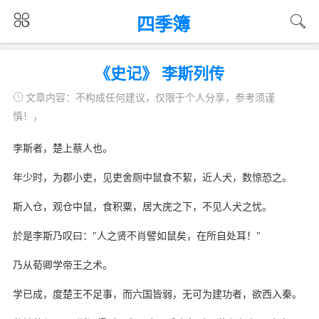
四季簿
《史记》 李斯列传
文章内容：不构成任何建议，仅限于个人分享，参考须谨
慎！，
李斯者，楚上蔡人也。
年少时，为郡小吏，见吏舍厕中鼠食不絜，近人犬，数惊恐之。
斯入仓，观仓中鼠，食积粟，居大庑之下，不见人犬之忧。
於是李斯乃叹曰："人之贤不肖譬如鼠矣，在所自处耳！"
乃从荀卿学帝王之术。
学已成，度楚王不足事，而六国皆弱，无可为建功者，欲西入秦。