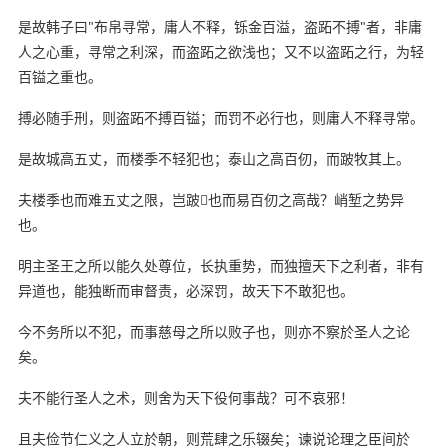
是故韩子曰"布帛寻常，庸人不释，铄金百溢，盗跖不搏"者，非庸
人之心重，寻常之利深，而盗跖之欲浅也；又不以盗跖之行，为轻
百镒之重也。
搏必随手刑，则盗跖不搏百镒；而罚不必行也，则庸人不释寻常。
是故城高五丈，而楼季不轻犯也；泰山之高百仞，而跛牧其上。
夫楼季也而难五丈之限，岂跛也而易百仞之高哉？峭堑之势异
也。
明主圣王之所以能久处尊位，长执重势，而独擅天下之利者，非有
异道也，能独断而审督责，必深罚，故天下不敢犯也。
今不务所以不犯，而事慈母之所以败子也，则亦不察於圣人之论
矣。
夫不能行圣人之术，则舍为天下役何事哉？可不哀邪！
且夫俭节仁义之人立於朝，则荒肆之乐辍矣；谏说论理之臣间於