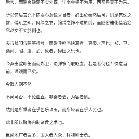
后宫，而骏良駃騠不实外厩，江南金锡不为用，西蜀丹青不为采。
所以饰后宫充下陈娱心意说耳目者，必出於秦然后可，则是宛珠之
簪，傅玑之珥，阿缟之衣，锦绣之饰不进於前，而随俗雅化佳冶窈
窕赵女不立於侧也。
夫击瓮叩缶弹筝搏髀，而歌呼呜呜快耳者，真秦之声也；郑、卫、
桑间、昭、虞、武、象者，异国之乐也。
今弃击瓮叩缶而就郑卫，退弹筝而取昭虞，若是者何也？快意当
前，適观而已矣。
今取人则不然。
不问可否，不论曲直，非秦者去，为客者逐。
然则是所重者在乎色乐珠玉，而所轻者在乎人民也。
此非所以跨海内制诸侯之术也。
臣闻地广者粟多，国大者人众，兵彊则士勇。