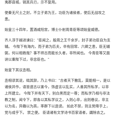
夷郡县城，销其兵刃，示不复用。
使秦无尺土之封，不立子弟为王，功臣为诸侯者，使后无战攻之
患。
始皇三十四年，置酒咸阳宫，博士仆射周青臣等颂始皇威德。
齐人淳于越进谏曰："臣闻之，殷周之王千余岁，封子弟功臣自为支
辅。 今陛下有海内，而子弟为匹夫，卒有田常、六卿之患，臣无辅
弼，何以相救哉？事不师古而能长久者，非所闻也。 今青臣等又面
谀以重陛下过，非忠臣也。"
始皇下其议丞相。
丞相谬其说，绌其辞，乃上书曰："古者天下散乱，莫能相一，是以
诸侯并作，语皆道古以害今，饰虚言以乱实，人善其所私学，以非
上所建立。 今陛下并有天下，别白黑而定一尊；而私学乃相与非法
教之制，闻令下，即各以其私学议之，入则心非，出则巷议，非主
以为名，异趣以为高，率群下以造谤。 如此不禁，则主势降乎上，
党与成乎下。 禁之便。 臣请诸有文学诗书百家语者，蠲除去之。