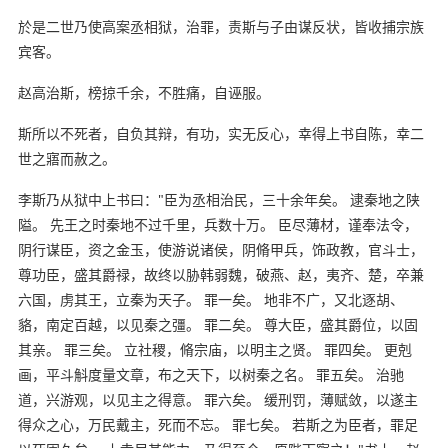
於是二世乃使高案丞相狱，治罪，责斯与子由谋反状，皆收捕宗族
宾客。
赵高治斯，榜掠千余，不胜痛，自诬服。
斯所以不死者，自负其辩，有功，实无反心，幸得上书自陈，幸二
世之寤而赦之。
李斯乃从狱中上书曰："臣为丞相治民，三十余年矣。 逮秦地之陕
隘。 先王之时秦地不过千里，兵数十万。 臣尽薄材，谨奉法令，
阴行谋臣，资之金玉，使游说诸侯，阴脩甲兵，饰政教，官斗士，
尊功臣，盛其爵禄，故终以胁韩弱魏，破燕、赵，夷齐、楚，卒兼
六国，虏其王，立秦为天子。 罪一矣。 地非不广，又北逐胡、
貉，南定百越，以见秦之彊。 罪二矣。 尊大臣，盛其爵位，以固
其亲。 罪三矣。 立社稷，脩宗庙，以明主之贤。 罪四矣。 更剋
画，平斗斛度量文章，布之天下，以树秦之名。 罪五矣。 治驰
道，兴游观，以见主之得意。 罪六矣。 缓刑罚，薄赋敛，以遂主
得众之心，万民戴主，死而不忘。 罪七矣。 若斯之为臣者，罪足