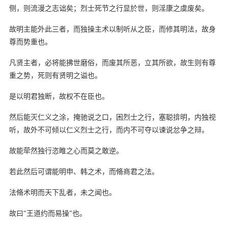
侧，则流漫之志诎矣；烈士死节之行显於世，则淫康之虞废矣。
故明主能外此三者，而独操主术以制听从之臣，而修其明法，故身
尊而势重也。
凡贤主者，必将能拂世磨俗，而废其所恶，立其所欲，故生则有尊
重之势，死则有贤明之谥也。
是以明君独断，故权不在臣也。
然后能灭仁义之涂，掩驰说之口，困烈士之行，塞聪揜明，内独视
听，故外不可倾以仁义烈士之行，而内不可夺以谏说忿争之辩。
故能荦然独行恣睢之心而莫之敢逆。
若此然后可谓能明申、韩之术，而脩商君之法。
法脩术明而天下乱者，未之闻也。
故曰"王道约而易操"也。