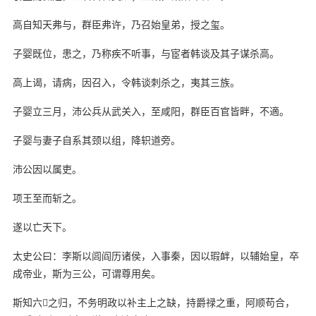
高自知天弗与，群臣弗许，乃召始皇弟，授之玺。
子婴既位，患之，乃称疾不听事，与宦者韩谈及其子谋杀高。
高上谒，请病，因召入，令韩谈刺杀之，夷其三族。
子婴立三月，沛公兵从武关入，至咸阳，群臣百官皆畔，不適。
子婴与妻子自系其颈以组，降轵道旁。
沛公因以属吏。
项王至而斩之。
遂以亡天下。
太史公曰：李斯以闾阎历诸侯，入事秦，因以瑕衅，以辅始皇，卒
成帝业，斯为三公，可谓尊用矣。
斯知六之归，不务明政以补主上之缺，持爵禄之重，阿顺苟合，