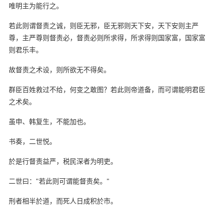
唯明主为能行之。
若此则谓督责之诚，则臣无邪，臣无邪则天下安，天下安则主严
尊，主严尊则督责必，督责必则所求得，所求得则国家富，国家富
则君乐丰。
故督责之术设，则所欲无不得矣。
群臣百姓救过不给，何变之敢图？若此则帝道备，而可谓能明君臣
之术矣。
虽申、韩复生，不能加也。
书奏，二世悦。
於是行督责益严，税民深者为明吏。
二世曰："若此则可谓能督责矣。"
刑者相半於道，而死人日成积於市。