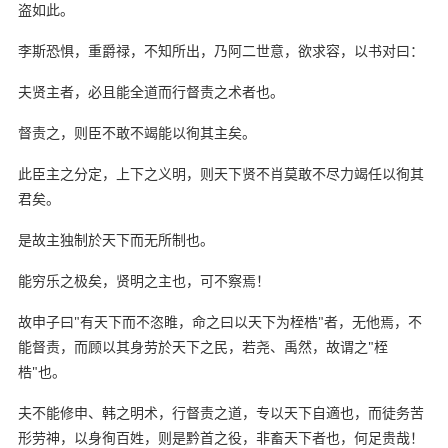
盗如此。
李斯恐惧，重爵禄，不知所出，乃阿二世意，欲求容，以书对曰：
夫贤主者，必且能全道而行督责之术者也。
督责之，则臣不敢不竭能以徇其主矣。
此臣主之分定，上下之义明，则天下贤不肖莫敢不尽力竭任以徇其
君矣。
是故主独制於天下而无所制也。
能穷乐之极矣，贤明之主也，可不察焉！
故申子曰"有天下而不恣睢，命之曰以天下为桎梏"者，无他焉，不
能督责，而顾以其身劳於天下之民，若尧、禹然，故谓之"桎
梏"也。
夫不能修申、韩之明术，行督责之道，专以天下自適也，而徒务苦
形劳神，以身徇百姓，则是黔首之役，非畜天下者也，何足贵哉！