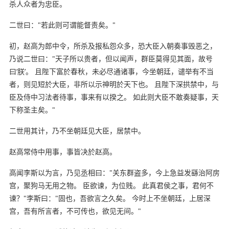
杀人众者为忠臣。
二世曰："若此则可谓能督责矣。"
初，赵高为郎中令，所杀及报私怨众多，恐大臣入朝奏事毁恶之，
乃说二世曰："天子所以贵者，但以闻声，群臣莫得见其面，故号
曰‘朕’。 且陛下富於春秋，未必尽通诸事，今坐朝廷，谴举有不当
者，则见短於大臣，非所以示神明於天下也。 且陛下深拱禁中，与
臣及侍中习法者待事，事来有以揆之。 如此则大臣不敢奏疑事，天
下称圣主矣。"
二世用其计，乃不坐朝廷见大臣，居禁中。
赵高常侍中用事，事皆决於赵高。
高闻李斯以为言，乃见丞相曰："关东群盗多，今上急益发繇治阿房
宫，聚狗马无用之物。 臣欲谏，为位贱。 此真君侯之事，君何不
谏？"李斯曰："固也，吾欲言之久矣。 今时上不坐朝廷，上居深
宫，吾有所言者，不可传也，欲见无间。"