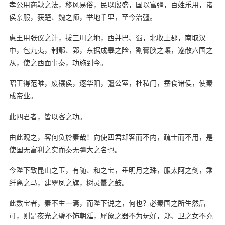
孝公用商鞅之法，移风易俗，民以殷盛，国以富彊，百姓乐用，诸
侯亲服，获楚、魏之师，举地千里，至今治彊。
惠王用张仪之计，拔三川之地，西并巴、蜀，北收上郡，南取汉
中，包九夷，制鄢、郢，东据成皋之险，割膏腴之壤，遂散六国之
从，使之西面事秦，功施到今。
昭王得范睢，废穰侯，逐华阳，彊公室，杜私门，蚕食诸侯，使秦
成帝业。
此四君者，皆以客之功。
由此观之，客何负於秦哉！向使四君却客而不内，疏士而不用，是
使国无富利之实而秦无彊大之名也。
今陛下致昆山之玉，有随、和之宝，垂明月之珠，服太阿之剑，乘
纤离之马，建翠凤之旗，树灵鼍之鼓。
此数宝者，秦不生一焉，而陛下说之，何也？必秦国之所生然后
可，则是夜光之璧不饰朝廷，犀象之器不为玩好，郑、卫之女不充