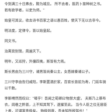
令到满三十日弗去，黥为城旦。 所不去者，医药卜筮种树之书。
若有欲学者，以吏为师。"
始皇可其议，收去诗书百家之语以愚百姓，使天下无以古非今。
明法度，定律令，皆以始皇起。
同文书。
治离宫别馆，周遍天下。
明年，又巡狩，外攘四夷，斯皆有力焉。
斯长男由为三川守，诸男皆尚秦公主，女悉嫁秦诸公子。
三川守李由告归咸阳，李斯置酒於家，百官长皆前为寿，门廷车骑
以千数。
李斯喟然而叹曰："嗟乎！吾闻之荀卿曰‘物禁大盛’。 夫斯乃上蔡布
衣，闾巷之黔首，上不知其驽下，遂擢至此。 当今人臣之位无居臣
上者，可谓富贵极矣。 物极则衰，吾未知所税驾也！"