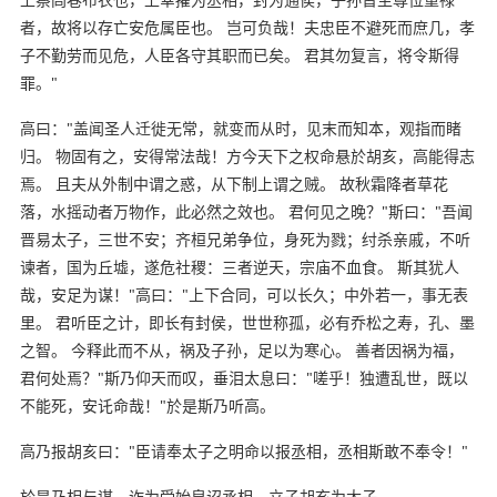
者，故将以存亡安危属臣也。 岂可负哉！夫忠臣不避死而庶几，孝
子不勤劳而见危，人臣各守其职而已矣。 君其勿复言，将令斯得
罪。"
高曰："盖闻圣人迁徙无常，就变而从时，见末而知本，观指而睹
归。 物固有之，安得常法哉！方今天下之权命悬於胡亥，高能得志
焉。 且夫从外制中谓之惑，从下制上谓之贼。 故秋霜降者草花
落，水摇动者万物作，此必然之效也。 君何见之晚？"斯曰："吾闻
晋易太子，三世不安；齐桓兄弟争位，身死为戮；纣杀亲戚，不听
谏者，国为丘墟，遂危社稷：三者逆天，宗庙不血食。 斯其犹人
哉，安足为谋！"高曰："上下合同，可以长久；中外若一，事无表
里。 君听臣之计，即长有封侯，世世称孤，必有乔松之寿，孔、墨
之智。 今释此而不从，祸及子孙，足以为寒心。 善者因祸为福，
君何处焉？"斯乃仰天而叹，垂泪太息曰："嗟乎！独遭乱世，既以
不能死，安讬命哉！"於是斯乃听高。
高乃报胡亥曰："臣请奉太子之明命以报丞相，丞相斯敢不奉令！"
於是乃相与谋，诈为受始皇诏丞相，立子胡亥为太子。