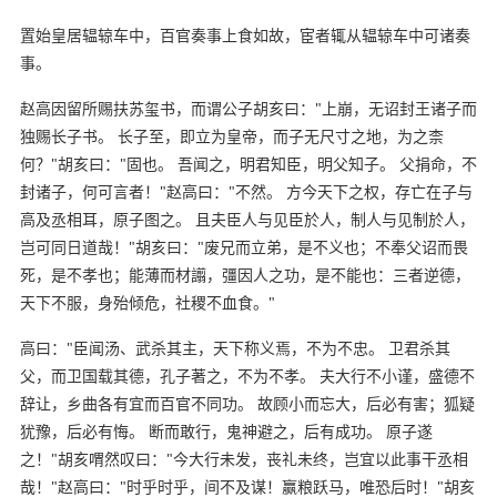
置始皇居辒辌车中，百官奏事上食如故，宦者辄从辒辌车中可诸奏
事。
赵高因留所赐扶苏玺书，而谓公子胡亥曰："上崩，无诏封王诸子而
独赐长子书。 长子至，即立为皇帝，而子无尺寸之地，为之柰
何？"胡亥曰："固也。 吾闻之，明君知臣，明父知子。 父捐命，不
封诸子，何可言者！"赵高曰："不然。 方今天下之权，存亡在子与
高及丞相耳，原子图之。 且夫臣人与见臣於人，制人与见制於人，
岂可同日道哉！"胡亥曰："废兄而立弟，是不义也；不奉父诏而畏
死，是不孝也；能薄而材譾，彊因人之功，是不能也：三者逆德，
天下不服，身殆倾危，社稷不血食。"
高曰："臣闻汤、武杀其主，天下称义焉，不为不忠。 卫君杀其
父，而卫国载其德，孔子著之，不为不孝。 夫大行不小谨，盛德不
辞让，乡曲各有宜而百官不同功。 故顾小而忘大，后必有害；狐疑
犹豫，后必有悔。 断而敢行，鬼神避之，后有成功。 原子遂
之！"胡亥喟然叹曰："今大行未发，丧礼未终，岂宜以此事干丞相
哉！"赵高曰："时乎时乎，间不及谋！赢粮跃马，唯恐后时！"胡亥