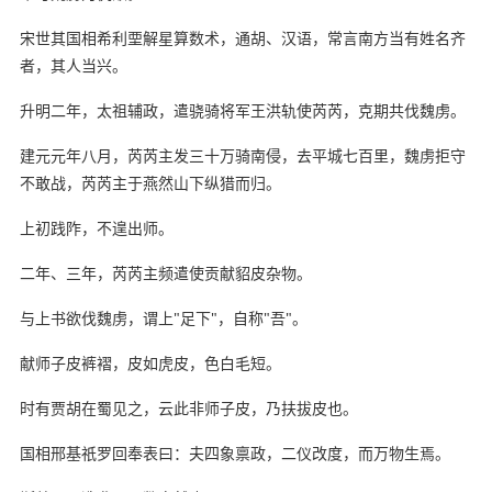
宋世其国相希利垔解星算数术，通胡、汉语，常言南方当有姓名齐
者，其人当兴。
升明二年，太祖辅政，遣骁骑将军王洪轨使芮芮，克期共伐魏虏。
建元元年八月，芮芮主发三十万骑南侵，去平城七百里，魏虏拒守
不敢战，芮芮主于燕然山下纵猎而归。
上初践阼，不遑出师。
二年、三年，芮芮主频遣使贡献貂皮杂物。
与上书欲伐魏虏，谓上"足下"，自称"吾"。
献师子皮裤褶，皮如虎皮，色白毛短。
时有贾胡在蜀见之，云此非师子皮，乃扶拔皮也。
国相邢基祇罗回奉表曰：夫四象禀政，二仪改度，而万物生焉。