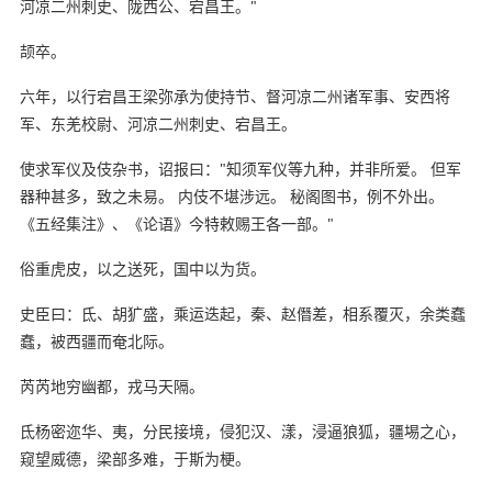
河凉二州刺史、陇西公、宕昌王。"
颉卒。
六年，以行宕昌王梁弥承为使持节、督河凉二州诸军事、安西将
军、东羌校尉、河凉二州刺史、宕昌王。
使求军仪及伎杂书，诏报曰："知须军仪等九种，并非所爱。 但军
器种甚多，致之未易。 内伎不堪涉远。 秘阁图书，例不外出。
《五经集注》、《论语》今特敕赐王各一部。"
俗重虎皮，以之送死，国中以为货。
史臣曰：氐、胡犷盛，乘运迭起，秦、赵僭差，相系覆灭，余类蠢
蠢，被西疆而奄北际。
芮芮地穷幽都，戎马天隔。
氐杨密迩华、夷，分民接境，侵犯汉、漾，浸逼狼狐，疆埸之心，
窥望威德，梁部多难，于斯为梗。