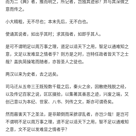
而为二《典》者，推而明之，所记者，岂独其迹邪？并与其深微之
意而传之。
小大精粗，无不尽也；本末先后，无不白也。
使诵其说者，如出乎其时；求其指者，如即乎其人。
是可不谓明足以周万事之理，道足以适天下之用，智足以通难知之
意，文足以发难显之情者乎？则方是之时，岂特任政者皆天下之士
哉？盖执简操笔而随者，亦皆圣人之徒也。
两汉以来为史者，去之远矣。
司马迁从五帝三王既殁数千载之后，秦火之余，因散绝残脱之经，
以及传记百家之说，区区掇拾，以集著其善恶之迹，兴废之端，又
创己意以为本纪、世家、八书、列传之文，斯亦可谓奇矣。
然而蔽害天下之圣法，是非颠倒而采摭谬乱者，亦岂少哉！是岂可
不谓明不足以周万事之理，道不足以适天下之用，智不足以通难知
之意，文不足以发难显之情者乎？