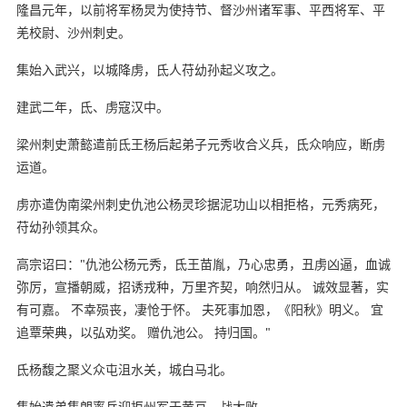
隆昌元年，以前将军杨炅为使持节、督沙州诸军事、平西将军、平
羌校尉、沙州刺史。
集始入武兴，以城降虏，氐人苻幼孙起义攻之。
建武二年，氐、虏寇汉中。
梁州刺史萧懿遣前氐王杨后起弟子元秀收合义兵，氐众响应，断虏
运道。
虏亦遣伪南梁州刺史仇池公杨灵珍据泥功山以相拒格，元秀病死，
苻幼孙领其众。
高宗诏曰："仇池公杨元秀，氐王苗胤，乃心忠勇，丑虏凶逼，血诚
弥厉，宣播朝威，招诱戎种，万里齐契，响然归从。 诚效显著，实
有可嘉。 不幸殒丧，凄怆于怀。 夫死事加恩，《阳秋》明义。 宜
追覃荣典，以弘劝奖。 赠仇池公。 持归国。"
氐杨馥之聚义众屯沮水关，城白马北。
集始遣弟集朗率兵迎拒州军于黄亘，战大败。