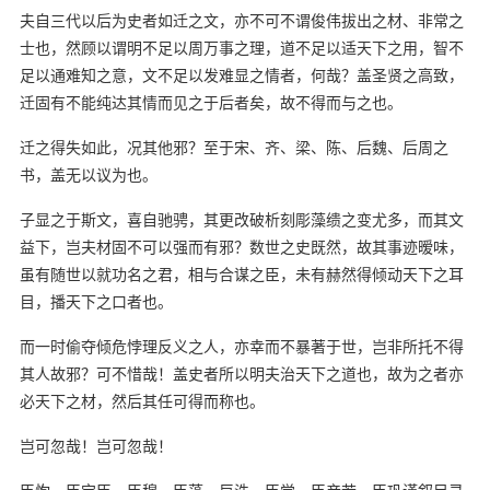
夫自三代以后为史者如迁之文，亦不可不谓俊伟拔出之材、非常之
士也，然顾以谓明不足以周万事之理，道不足以适天下之用，智不
足以通难知之意，文不足以发难显之情者，何哉？盖圣贤之高致，
迁固有不能纯达其情而见之于后者矣，故不得而与之也。
迁之得失如此，况其他邪？至于宋、齐、梁、陈、后魏、后周之
书，盖无以议为也。
子显之于斯文，喜自驰骋，其更改破析刻彫藻缋之变尤多，而其文
益下，岂夫材固不可以强而有邪？数世之史既然，故其事迹暧味，
虽有随世以就功名之君，相与合谋之臣，未有赫然得倾动天下之耳
目，播天下之口者也。
而一时偷夺倾危悖理反义之人，亦幸而不暴著于世，岂非所托不得
其人故邪？可不惜哉！盖史者所以明夫治天下之道也，故为之者亦
必天下之材，然后其任可得而称也。
岂可忽哉！岂可忽哉！