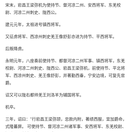
宋末，宕昌王梁弥机为使持节、督河凉二州、安西将军、东羌校
尉、河凉二州刺史、陇西公。
建元元年，太祖进号镇西将军。
又征虏将军、西凉州刺史羌王像舒彭亦进为持节、平西将军。
后叛降虏。
永明元年，八座奏前使持节、都督河凉二州军事、镇西将军，东羌
校尉、河凉二州刺史、陇西公、宕昌王梁弥机，前使持节、平北将
军、西凉州刺史、羌王像舒彭，并著勤西垂，宁安边境，可复先官
爵。
诏又可以陇右都帅羌王刘洛羊为辅国将军。
机卒。
三年，诏曰："行宕昌王梁弥颉，忠款内附，著绩西服，宜加爵命，
式隆蕃屏。 可使持节、督河凉二州诸军事、安西将军、东羌校尉、