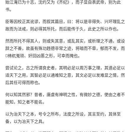
始江淹已为十志，沈约又为《齐纪》，而子显自表武帝，别为此
书。
臣等因校正其讹谬，而叙其篇目，曰：将以是非得失、兴坏理乱之
故而为法戒，则必得其所托，而后能传于久，此史之所以作也。
然而所托不得其人，则或失其意，或乱其实，或析理之不通，或设
辞之不善，故虽有殊功韪德非常之迹，将暗而不章，郁而不发，而
梼杌嵬琐、奸回凶慝之形，可幸而掩也。
尝试论之，古之所谓良史者，其明必足以周万事之理，其道必足以
适天下之用，其智必足以通难知之意，其文必足以发难显之情，然
后其任可得而称也。
何以知其然邪？昔者，唐虞有神明之性，有微妙之德，使由之者不
能知，知之者不能名。
以为治天下之本，号令之所布，法度之所设，其言至约，其体至
备，以为冶天下之具。