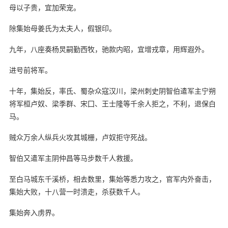
母以子贵，宜加荣宠。
除集始母姜氏为太夫人，假银印。
九年，八座奏杨炅嗣勤西牧，驰款内昭，宜增戎章，用辉遐外。
进号前将军。
十年，集始反，率氐、蜀杂众寇汉川，梁州刺史阴智伯遣军主宁朔
将军桓卢奴、梁季群、宋囗、王士隆等千余人拒之，不利，退保白
马。
贼众万余人纵兵火攻其城栅，卢奴拒守死战。
智伯又遣军主阴仲昌等马步数千人救援。
至白马城东千溪桥，相去数里，集始等悉力攻之，官军内外奋击，
集始大败，十八营一时溃走，杀获数千人。
集始奔入虏界。