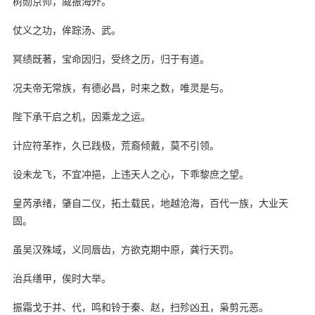
树勋京师，威振海外。
仗义之功，侔踪汤、武。
冥绩既著，宝命因归，受终之历，归于有道。
况夫帝无常族，有德必昌，时来之数，唯灵是与。
陛下承干启之机，因乘龙之运。
计应符革祚，久已践极，荒裔倾戴，莫不引领。
设未龙飞，不宜冲挹，上违天人之心，下乖黎庶之望。
皇芮承绪，肇自二仪，拓土载民，地越沧海，百代一族，大业天
固。
虽吴汉殊域，义同唇齿，方欲克期中原，龚行天罚。
治兵缮甲，俟时大举。
振霜戈于并、代，鸣和铃于秦、赵，扫殄凶丑，枭剪元恶。