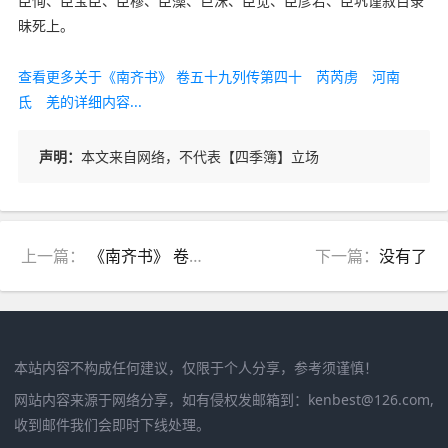
臣恂、臣宝臣、臣穆、臣藻、巨洙、臣觉、臣彦若、臣巩谨叙目录
昧死上。
查看更多关于《南齐书》 卷五十九列传第四十 芮芮虏 河南
氐 羌的详细内容...
声明：
本文来自网络，不代表【四季簿】立场
上一篇：
《南齐书》 卷五十八列传第三十九 蛮 东南夷
下一篇：
没有了
本站内容不构成任何建议，仅限于个人分享，参考须谨慎！
网站内容来源于网络分享，如有侵权发邮箱到：kenbest@126.com,
收到邮件我们会即时下线处理。