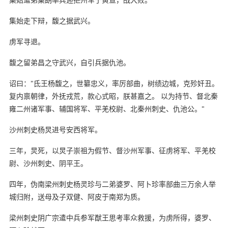
集始走下辩，馥之据武兴。
虏军寻退。
馥之留弟昌之守武兴，自引兵据仇池。
诏曰："氐王杨馥之，世纂忠义，率厉部曲，树绩边城，克殄奸丑。
复内禀朝律，外抚戎荒，款心式昭，朕甚嘉之。 以为持节、督北秦
雍二州诸军事、辅国将军、平羌校尉、北秦州刺史、仇池公。"
沙州刺史杨炅进号安西将军。
三年，炅死，以炅子崇祖为假节、督沙州军事、征虏将军、平羌校
尉、沙州刺史、阴平王。
四年，伪南梁州刺史杨灵珍与二弟婆罗、阿卜珍率部曲三万余人举
城归附，送母及子双健、阿皮于南郑为质。
梁州刺史阴广宗遣中兵参军猷王思考率众救援，为虏所得，婆罗、