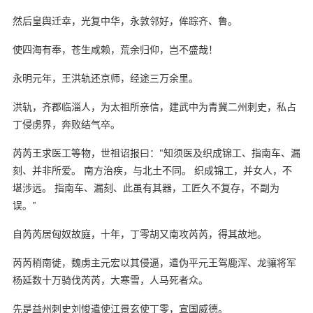
然后皇舆迁幸，光复中华，永敦邻好，侔踪齐、鲁。
使四海有奉，苍生咸赖，荒余归仰，岂不盛哉！
永明元年，王洪轨还京师，经途三万余里。
洪轨，齐郡临淄人，为太祖所亲信，建武中为青冀二州刺史，私占
丁侵虏界，奔败结气卒。
芮芮王求医工等物，世祖诏报曰："知须医及织成锦工、指南车、漏
刻、并非所爱。 南方治疾，与北土不同。 织成锦工，并女人，不
堪涉远。 指南车、漏刻、此虽有其器，工匠久不复存，不副为
误。"
自芮芮居匈奴故庭，十年，丁零胡又南攻芮芮，得其故地。
芮芮稍南徙，魏虏主元宏以其侵逼，遣伪平元王驾鹿浑、龙骧将军
杨延数十万骑伐芮芮，大寒雪，人马死者众。
先是益州刺史刘悛遣使江景玄使丁零，宣国威德。