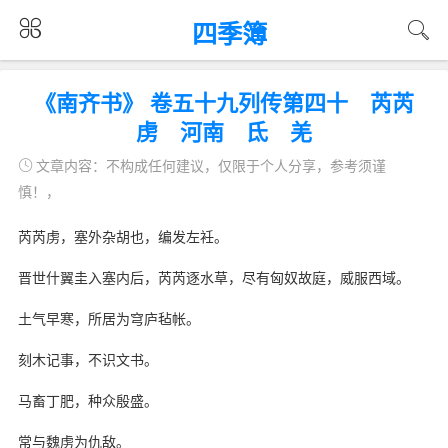
四季簿
《南齐书》 卷五十九列传第四十 芮芮
虏 河南 氐 羌
文章内容：不构成任何建议，仅限于个人分享，参考须谨
慎！，
芮芮虏，塞外杂胡也，编发左衽。
晋世什翼圭入塞内后，芮芮逐水草，尽有匈奴故庭，威服西域。
土气早寒，所居为穹庐毡帐。
刻木记事，不识文书。
马畜丁肥，种众殷盛。
常与魏虏为仇敌。