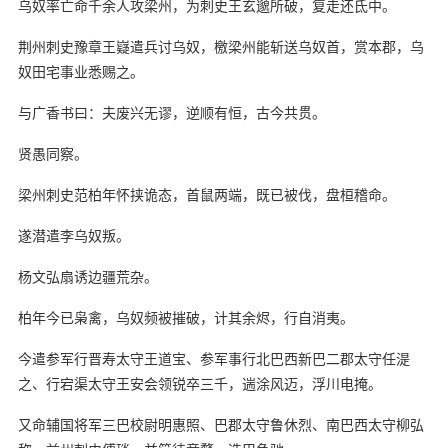
乌奴率亡命千余人攻梁州，为刺史王玄邈所破，复走还氐中。
荆州刺史豫章王嶷遣兵讨乌奴，檄梁州能斩送乌奴首，赏本郡，乌
奴田宅事业悉赐之。
与广香书曰：夫废兴无谬，逆顺有恒，古今共贯。
贤愚同察。
梁州刺史范柏年怀挟诡态，首鼠两端，既已被伐，盘桓稽命。
遂潜遣李乌奴叛。
杨文弘扇诱边疆荒杂。
柏年今已枭禽，乌奴频被摧破，计其余烬，行自消夷。
今遣参军行晋寿太守王道宝、参军事行北巴西新巴二郡太守任湜
之、行宕渠太守王安会领锐卒三千，遄涂风迈，浮川电掩。
又命辅国将军三巴校尉明惠照、巴郡太守鲁休烈、南巴西太守柳弘