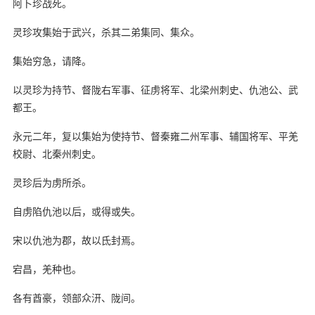
阿卜珍战死。
灵珍攻集始于武兴，杀其二弟集同、集众。
集始穷急，请降。
以灵珍为持节、督陇右军事、征虏将军、北梁州刺史、仇池公、武
都王。
永元二年，复以集始为使持节、督秦雍二州军事、辅国将军、平羌
校尉、北秦州刺史。
灵珍后为虏所杀。
自虏陷仇池以后，或得或失。
宋以仇池为郡，故以氐封焉。
宕昌，羌种也。
各有酋豪，领部众汧、陇间。