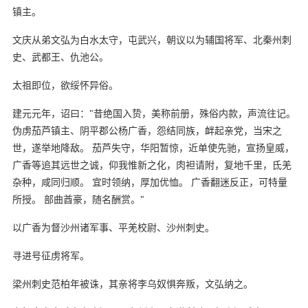
镇主。
文庆从弟文弘为白水太守，屯武兴，朝议以为辅国将军、北秦州刺
史、武都王、仇池公。
太祖即位，欲绥怀异俗。
建元元年，诏曰："昔绝国入贽，美称前册，殊俗内款，声流往记。
伪虏茄芦镇主、阴平郡公杨广香，怨结同族，衅起亲党，当宋之
世，遂举地降敌。 茄芦失守，华阳暂惊，近单使先驰，宣扬皇威，
广香等追其远世之诚，仰我惟新之化，肉袒请附，复地千里，氐羌
杂种，咸同归顺。 宜时领纳，厚加优恤。 广香翻迷反正，可特量
所授。 部曲酋豪，随名酬赏。"
以广香为督沙州诸军事、平羌校尉、沙州刺史。
寻进号征虏将军。
梁州刺史范柏年被诛，其亲将李乌奴惧奔叛，文弘纳之。