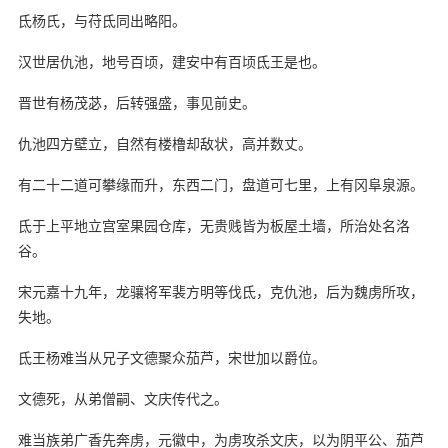
氐杨氏，与苻氐同出略阳。
汉世居仇池，地号百顷，建安中有百顷氐王是也。
晋世有杨茂苾，后转强盛，事见前史。
仇池四方壁立，自然有楼橹却敌状，高并数丈。
有二十二道可攀缘而升，东西二门，盘道可七里，上有冈阜泉源。
氐于上平地立宫室果园仓库，无贵贱皆为板屋土墙，所治处名洛
谷。
宋元嘉十九年，龙骧将军裴方明等伐氐，克仇池，后为魏虏所攻，
失地。
氐王杨难当从兄子文德聚众茄芦，宋世加以爵位。
文德死，从弟僧嗣、文庆传代之。
难当族弟广香先奔虏，元徽中，为虏攻杀文庆，以为阴平公、茄芦