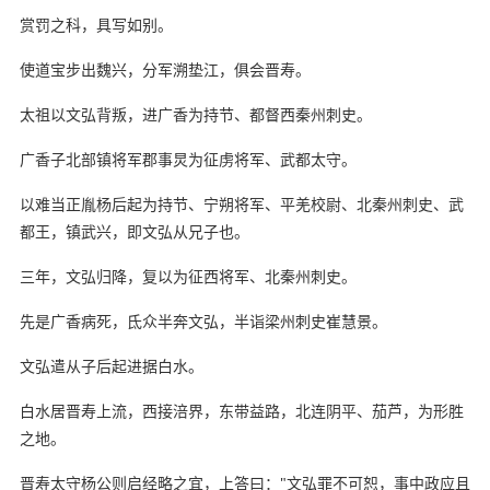
赏罚之科，具写如别。
使道宝步出魏兴，分军溯垫江，俱会晋寿。
太祖以文弘背叛，进广香为持节、都督西秦州刺史。
广香子北部镇将军郡事炅为征虏将军、武都太守。
以难当正胤杨后起为持节、宁朔将军、平羌校尉、北秦州刺史、武
都王，镇武兴，即文弘从兄子也。
三年，文弘归降，复以为征西将军、北秦州刺史。
先是广香病死，氐众半奔文弘，半诣梁州刺史崔慧景。
文弘遣从子后起进据白水。
白水居晋寿上流，西接涪界，东带益路，北连阴平、茄芦，为形胜
之地。
晋寿太守杨公则启经略之宜，上答曰："文弘罪不可恕，事中政应且