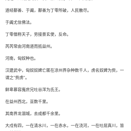
道经鄯善、于阗，鄯善为丁零所破，人民散尽。
于阗尤信佛法。
丁零僭称天子，劳接景玄使，反命。
芮芮常由河南道而抵益州。
河南，匈奴种也。
汉建武中，匈奴奴婢亡匿在凉州界杂种数千人，虏名奴婢为赀，一
谓之"赀虏"。
鲜卑慕容廆庶兄吐谷浑为氐王。
在益州西北，亘数千里。
其南界龙涸城，去成都千余里。
大戍有四，一在清水川，一在赤水，一在浇河，一在吐屈真川，皆