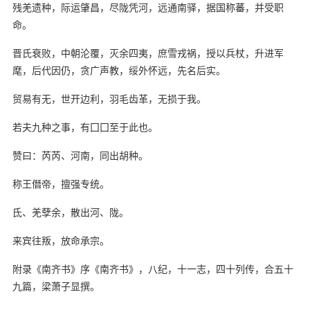
残羌遗种，际运肇昌，尽陇凭河，远通南驿，据国称蕃，并受职
命。
晋氏衰败，中朝沦覆，灭余四夷，庶雪戎祸，授以兵杖，升进军
麾，后代因仍，贪广声教，绥外怀远，先名后实。
贸易有无，世开边利，羽毛齿革，无损于我。
若夫九种之事，有囗囗至于此也。
赞曰：芮芮、河南，同出胡种。
称王僭帝，擅强专统。
氐、羌孽余，散出河、陇。
来宾往叛，放命承宗。
附录《南齐书》序《南齐书》，八纪，十一志，四十列传，合五十
九篇，梁萧子显撰。