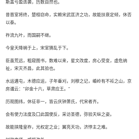
斯盖亏盈迭袭，历数自然也。
昔晋室将终，楚桓窃命，实赖宋武匡济之功，故能扶衰定倾，休否
以泰。
祚流九叶，而国嗣不继。
今皇天降祸于上，宋室猜乱于下。
臣虽荒远，粗窥图书，数难以来，星文改度，房心受变，虚危纳
祉，宋灭齐昌，此其验也。
水运遘屯，木德应运，子年垂刈，刘穆之记，崏岭有不衽之山，京
房谶云："卯金十六，草肃应王。"
历观图纬，休征非一，皆云庆钟萧氏，代宋者齐。
会有使力法度及囗此国使反，采访圣德，弥验天纵之姿。
故能挟隆皇祚，光权定之业；翼亮天功，济悖主之难。