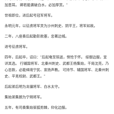
加恩耳。 卿若能袭破白水，必加厚赏。"
世祖即位，进后起号冠军将军。
永明元年，以征虏将军炅为沙州刺史、阴平王，将军如故。
二年，八座奏后起勤彰款塞，忠著边城。
进号征虏将军。
四年，后起卒，诏曰："后起奄至殒逝，恻怆于怀。 绥御边服，宜
详其选。 行辅国将军、北秦州刺史、武都王杨集始，干局沈亮，乃
心忠款，必能缉境宁民、宣扬声教。 可持节、辅国将军、北秦州刺
史、平羌校尉、武都王。"
后起弟后明为龙骧将军、白水太守。
集始弟集朗为宁朔将军。
五年，有司奏集始驱狐剪棘，仰化边服。