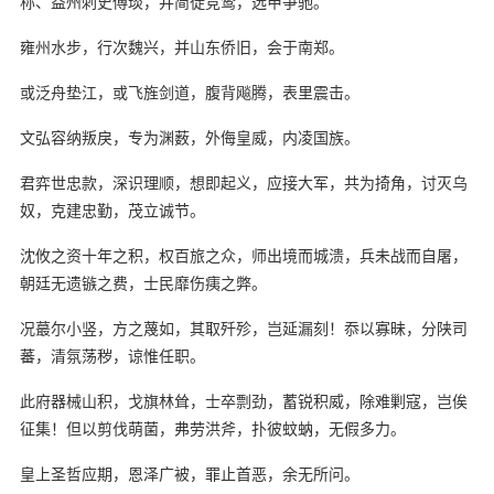
称、益州刺史傅琰，并简徒竞鹜，选甲争驰。
雍州水步，行次魏兴，并山东侨旧，会于南郑。
或泛舟垫江，或飞旌剑道，腹背飚腾，表里震击。
文弘容纳叛戾，专为渊薮，外侮皇威，内凌国族。
君弈世忠款，深识理顺，想即起义，应接大军，共为掎角，讨灭乌
奴，克建忠勤，茂立诚节。
沈攸之资十年之积，权百旅之众，师出境而城溃，兵未战而自屠，
朝廷无遗镞之费，士民靡伤痍之弊。
况蕞尔小竖，方之蔑如，其取歼殄，岂延漏刻！忝以寡昧，分陕司
蕃，清氛荡秽，谅惟任职。
此府器械山积，戈旗林耸，士卒剽劲，蓄锐积威，除难剿寇，岂俟
征集！但以剪伐萌菌，弗劳洪斧，扑彼蚊蚋，无假多力。
皇上圣哲应期，恩泽广被，罪止首恶，余无所问。