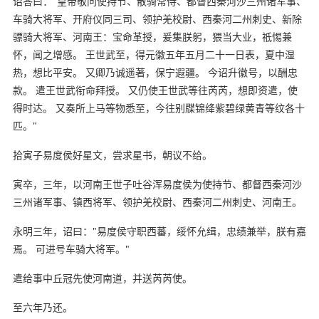
诏答曰："皇帝敬问使持节、散骑常侍、都督西秦河沙三州诸军事、
车骑大将军、开府仪同三司、领护羌校尉、西秦河二州刺史、新除
骠骑大将军、河南王：宝命革授，爰集朕躬，猥当大业，祗惕兼
怀，闻之增感。 王世武至，得元徽五年五月二十一日表，夏中湿
热，想比平安。 又卿乃诚遥著，保宁遐疆。 今诏升徽号，以酬忠
款。 遣王世武衔命拜授。 又仍使王世武等往芮芮，想即资遣，使
得时达。 又奏所上马等物悉至，今往别牒锦绛紫碧绿黄青等纹各十
匹。"
拾寅子易度侯好星文，尝求星书，朝议不给。
寅卒，三年，以河南王世子吐谷浑易度侯为使持节、都督西秦河沙
三州诸军事、镇西将军、领护羌校尉、西秦河二州刺史、河南王。
永明三年，诏曰："易度侯守职西蕃，绥怀允缉，忠绩兼举，朕有嘉
焉。 可进号车骑大将军。"
遣给事中丘冠先使河南道，并送芮芮使。
至六年乃还。