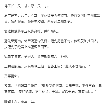
得玉长三尺二寸，厚一尺一寸。
易度侯卒，八年，立其世子休留茂为使持节、督西秦河沙三州诸军
事、镇西将军、领护羌校尉、西秦河二州刺史。
复遣振武将军丘冠先拜授，并行吊礼。
冠先至河南，休留茂逼令先拜，冠先厉色不肯，休留茂耻其国人，
执冠先于绝岩上推堕深谷而死。
冠先字道玄，吴兴人，晋吏部郎杰六世孙也。
上初遣冠先，示尚书令王俭，俭答上曰："此人不啻堪行。"
乃再衔命。
及死，世祖敕其子雄曰："卿父受使河南，秉忠守死，不辱王命，我
甚赏惜。 丧尸绝域，不可复寻，于卿后宦涂无妨，甚有高比。"
赐钱十万，布三十匹。