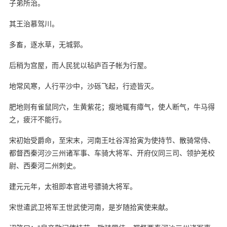
子弟所治。
其王治慕驾川。
多畜，逐水草，无城郭。
后稍为宫屋，而人民犹以毡庐百子帐为行屋。
地常风寒，人行平沙中，沙砾飞起，行迹皆灭。
肥地则有雀鼠同穴，生黄紫花；瘦地辄有瘴气，使人断气，牛马得
之，疲汗不能行。
宋初始受爵命，至宋末，河南王吐谷浑拾寅为使持节、散骑常侍、
都督西秦河沙三州诸军事、车骑大将军、开府仪同三司、领护羌校
尉、西秦河二州刺史。
建元元年，太祖即本官进号骠骑大将军。
宋世遣武卫将军王世武使河南，是岁随拾寅使来献。