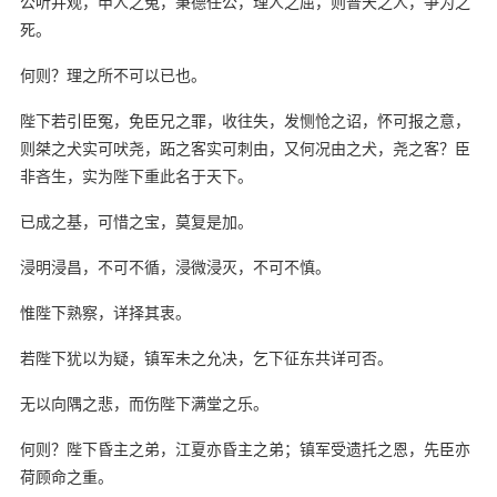
公听并观，申人之冤，秉德任公，理人之屈，则普天之人，争为之
死。
何则？理之所不可以已也。
陛下若引臣冤，免臣兄之罪，收往失，发恻怆之诏，怀可报之意，
则桀之犬实可吠尧，跖之客实可刺由，又何况由之犬，尧之客？臣
非吝生，实为陛下重此名于天下。
已成之基，可惜之宝，莫复是加。
浸明浸昌，不可不循，浸微浸灭，不可不慎。
惟陛下熟察，详择其衷。
若陛下犹以为疑，镇军未之允决，乞下征东共详可否。
无以向隅之悲，而伤陛下满堂之乐。
何则？陛下昏主之弟，江夏亦昏主之弟；镇军受遗托之恩，先臣亦
荷顾命之重。