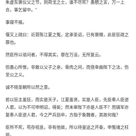
朱虚东褒仪父之节，则荷戈之士，谁不尽死？愚戆之言，万一上
合，事乞留中。"
事寝不报。
偃又上疏曰：近冒陈江夏之冤，定承圣诏，已有褒赠，此臣狂疏之
罪也。
然臣所以谘问者，不得其实，罪在万没，无所复云。
但愚心所恨，非敢以父子之亲，骨肉之间，而侥幸曲陛下之法，伤
至公之义。
诚不晓圣朝所以然之意。
若以狂主虽狂，而实是天子，江夏虽贤，实是人臣，先臣奉人臣逆
人君，以为不可申明诏，得矣；然未审陛下亦是人臣不？而镇军亦
复奉人臣逆人君，今之严兵劲卒，方指于象魏者，其故何哉？
臣所不死，苟存视息，非有他故，所以待皇运之开泰，申冤魂之枉
屈。