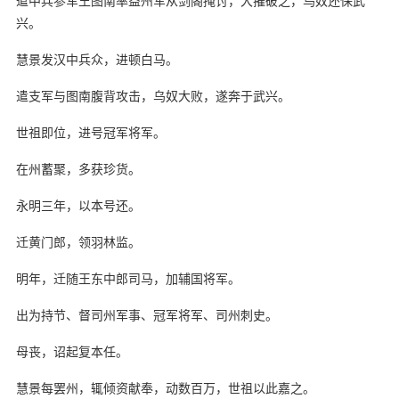
遣中兵参军王图南率益州军从剑阁掩讨，大摧破之，乌奴还保武
兴。
慧景发汉中兵众，进顿白马。
遣支军与图南腹背攻击，乌奴大败，遂奔于武兴。
世祖即位，进号冠军将军。
在州蓄聚，多获珍货。
永明三年，以本号还。
迁黄门郎，领羽林监。
明年，迁随王东中郎司马，加辅国将军。
出为持节、督司州军事、冠军将军、司州刺史。
母丧，诏起复本任。
慧景每罢州，辄倾资献奉，动数百万，世祖以此嘉之。