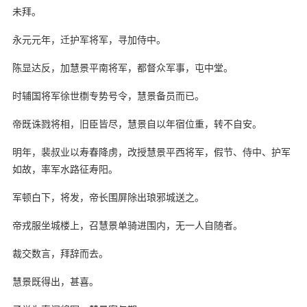
未拜。
永元元年，迁护军将军，寻加侍中。
陈显达反，加慧景平南将军，都督众军事，屯中堂。
时辅国将军徐世檦专势号令，慧景备员而已。
帝既诛戮将相，旧臣皆尽，慧景自以年宿位重，转不自安。
明年，裴叔业以寿春降虏，改授慧景平西将军，假节、侍中、护军
如故，率军水路征寿阳。
军顿白下，将发，帝长围屏除出琅邪城送之。
帝戎服坐城楼上，召慧景单骑进围内，无一人自随者。
裁交数言，拜辞而去。
慧景既得出，甚喜。