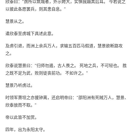
欣泰曰："虏所以筑城者，外示姱大，实惧我蹑其后耳。 今若说之
以彼此各愿罢兵，则其患自息。"
慧景从之。
遣欣泰至虏城下具述此意。
及虏引退，而洲上余兵万人，求输五百匹马假道，慧景欲断路攻
之。
欣泰说慧景曰："归师勿遏，古人畏之。 死地之兵，不可轻也。 胜
之既不足为武，败则徒丧前功。 不如许之。"
慧景乃听虏过。
时领军萧坦之亦援钟离，还启明帝曰："邵阳洲有死贼万人，慧景、
欣泰放而不取。"
帝以此皆不加赏。
四年，出为永阳太守。