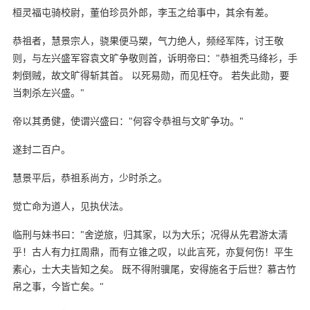
桓灵福屯骑校尉，董伯珍员外郎，李玉之给事中，其余有差。
恭祖者，慧景宗人，骁果便马槊，气力绝人，频经军阵，讨王敬
则，与左兴盛军容袁文旷争敬则首，诉明帝曰："恭祖秃马绛衫，手
刺倒贼，故文旷得斩其首。 以死易勋，而见枉夺。 若失此勋，要
当刺杀左兴盛。"
帝以其勇健，使谓兴盛曰："何容令恭祖与文旷争功。"
遂封二百户。
慧景平后，恭祖系尚方，少时杀之。
觉亡命为道人，见执伏法。
临刑与妹书曰："舍逆旅，归其家，以为大乐；况得从先君游太清
乎！古人有力扛周鼎，而有立锥之叹，以此言死，亦复何伤！平生
素心，士大夫皆知之矣。 既不得附骥尾，安得施名于后世？慕古竹
帛之事，今皆亡矣。"