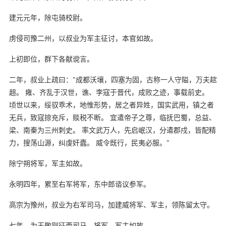
建元元年，除屯骑校尉。
虏侵司豫二州，以叔业为军主征讨，本官如故。
上初即位，群下各献谠言。
二年，叔业上疏曰："成都沃壤，四塞为固，古称一人守隘，万夫趑
趄。 雍、齐乱于汉世，谯、李寇于晋代，成败之迹，事载前史。
顷世以来，绥驭乖术，地惟形势，居之者异姓，国实武用，镇之者
无兵，致寇掠充斥，赕税不断。 宜遣帝子之尊，临抚巴蜀，总益、
梁、南秦为三州刺史。 率文武万人，先启岷汉，分遣郡戍，皆配精
力，搜荡山源，纠虔奸蠹。 威令既行，民夷必服。"
除宁朔将军，军主如故。
永明四年，累至右军将军，东中郎谘议参军。
高宗为豫州，叔业为右军司马，加建威将军、军主，领陈留太守。
七年，为王敬则征西司马，将军、军主如故。