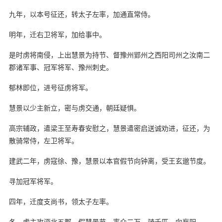
九年，以本号征还，转太子左率，加通直常侍。
明年，迁右卫将军，加给事中。
是时虏将南侵，上出慧景为持节、督豫州郢州之西阳司州之汝南二
郡诸军事、冠军将军、豫州刺史。
郁林即位，进号征虏将军。
慧景以少主新立，密与虏交通，朝廷疑惧。
高宗辅政，遣梁王至寿春安慰之，慧景遣密启送诚劝进，征还，为
散骑常侍，左卫将军。
建武二年，虏寇徐、豫，慧景以本官假节向钟离，受王玄邈节度。
寻加冠军将军。
四年，迁度支尚书，领太子左率。
冬，虏主攻沔北五郡，假慧景节，率众二万，骑千匹，向襄阳。