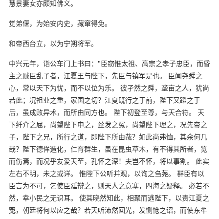
慧景妻女亦颇知佛义。
觉弟偃，为始安内史，藏窜得免。
和帝西台立，以为宁朔将军。
中兴元年，诣公车门上书曰："臣窃惟太祖、高宗之孝子忠臣，而昏
主之贼臣乱子者，江夏王与陛下，先臣与镇军是也。 臣闻尧舜之
心，常以天下为忧，而不以位为乐。 彼孑然之舜，垄亩之人，犹尚
若此；况祖业之重，家国之切？江夏既行之于前，陛下又蹈之于
后，虽成败异术，而所由同方也。 陛下初登至尊，与天合符。 天
下纤介之屈，尚望陛下申之，丝发之冤，尚望陛下理之，况先帝之
子，陛下之兄，所行之道，即陛下所由哉？如此尚弗恤，其余何几
哉？陛下德侔造化，仁育群生，虽在昆虫草木，有不得其所者，览
而伤焉，而况乎友爱天至，孔怀之深！夫岂不怀，将以事割。 此实
左右不明，未之或详。 惟陛下公听并观，以询之刍荛。 群臣有以
臣言为不可，乞使臣廷辩之，则天人之意塞，四海之疑释。 必若不
然，幸小民之无识耳。 使其晓然知此，相聚而逃陛下，以责江夏之
冤，朝廷将何以应之哉？若天听沛然回光，发恻怆之诏，而使东牟