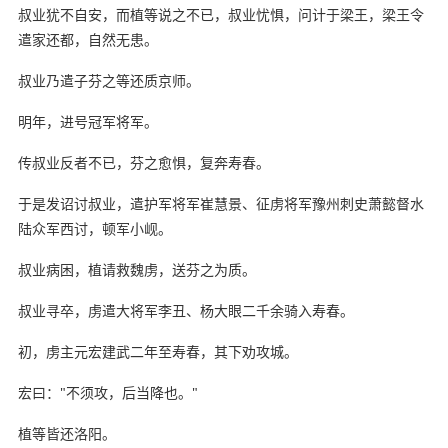
叔业犹不自安，而植等说之不已，叔业忧惧，问计于梁王，梁王令
遣家还都，自然无患。
叔业乃遣子芬之等还质京师。
明年，进号冠军将军。
传叔业反者不已，芬之愈惧，复奔寿春。
于是发诏讨叔业，遣护军将军崔慧景、征虏将军豫州刺史萧懿督水
陆众军西讨，顿军小岘。
叔业病困，植请救魏虏，送芬之为质。
叔业寻卒，虏遣大将军李丑、杨大眼二千余骑入寿春。
初，虏主元宏建武二年至寿春，其下劝攻城。
宏曰："不须攻，后当降也。"
植等皆还洛阳。