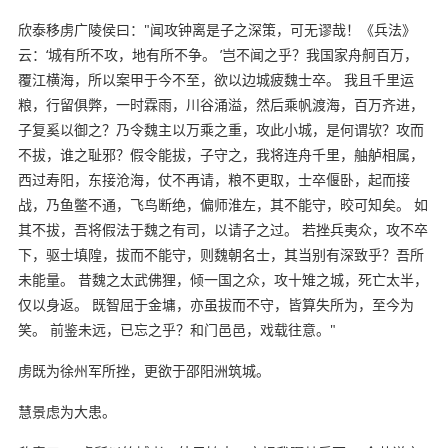
欣泰移虏广陵侯曰："闻攻钟离是子之深策，可无谬哉！《兵法》
云：‘城有所不攻，地有所不争。 ’岂不闻之乎？我国家舟舸百万，
覆江横海，所以案甲于今不至，欲以边城疲魏士卒。 我且千里运
粮，行留俱弊，一时霖雨，川谷涌溢，然后乘帆渡海，百万齐进，
子复奚以御之？乃令魏主以万乘之重，攻此小城，是何谓欤？攻而
不拔，谁之耻邪？假令能拔，子守之，我将连舟千里，舳舻相属，
西过寿阳，东接沧海，仗不再请，粮不更取，士卒偃卧，起而接
战，乃鱼鳖不通，飞鸟断绝，偏师淮左，其不能守，晈可知矣。 如
其不拔，吾将假法于魏之有司，以请子之过。 若挫兵夷众，攻不卒
下，驱士填隍，拔而不能守，则魏朝名士，其当别有深致乎？吾所
未能量。 昔魏之太武佛狸，倾一国之众，攻十雉之城，死亡太半，
仅以身返。 既智屈于金墉，亦虽拔而不守，皆算失所为，至今为
笑。 前鉴未远，已忘之乎？和门邑邑，戏载往意。"
虏既为徐州军所挫，更欲于邵阳洲筑城。
慧景虑为大患。