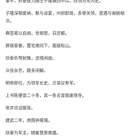
事平，欣泰徙为随王子隆镇西中兵，改领河东内史。
子隆深相爱纳，数与谈宴，州府职局，多使关领，意遇与谢朓相
次。
典签密以启闻，世祖怒，召还都。
屏居家巷，置宅南冈下，面接松山。
欣泰负弩射雉，恣情闲放。
众伎杂艺，颇多闲解。
明帝即位，为领军长史，迁谘议参军。
上书陈便宜二十条，其一条言宜毁废塔寺。
帝并优诏报答。
建武二年，虏围钟离城。
欣泰为军主，随崔慧景救援。