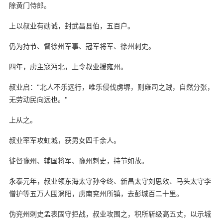
除黄门侍郎。
上以叔业有勋诚，封武昌县伯，五百户。
仍为持节、督徐州军事、冠军将军、徐州刺史。
四年，虏主寇沔北，上令叔业援雍州。
叔业启："北人不乐远行，唯乐侵伐虏堺，则雍司之贼，自然分张，
无劳动民向远也。"
上从之。
叔业率军攻虹城，获男女四千余人。
徙督豫州、辅国将军、豫州刺史，持节如故。
永泰元年，叔业领东海太守孙令终、新昌太守刘思效、马头太守李
僧护等五万人围涡阳，虏南兖州所镇，去彭城百二十里。
伪兖州刺史孟表固守拒战，叔业攻围之，积所斩级高五丈，以示城