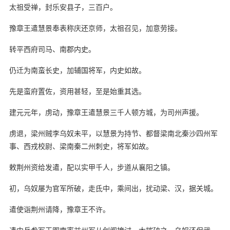
太祖受禅，封乐安县子，三百户。
豫章王遣慧景奉表称庆还京师，太祖召见，加意劳接。
转平西府司马、南郡内史。
仍迁为南蛮长史，加辅国将军，内史如故。
先是蛮府置佐，资用甚轻，至是始重其选。
建元元年，虏动，豫章王遣慧景三千人顿方城，为司州声援。
虏退，梁州贼李乌奴未平，以慧景为持节、都督梁南北秦沙四州军
事、西戎校尉、梁南秦二州刺史，将军如故。
敕荆州资给发遣，配以实甲千人，步道从襄阳之镇。
初，乌奴屡为官军所破，走氐中，乘间出，扰动梁、汉，据关城。
遣使诣荆州请降，豫章王不许。