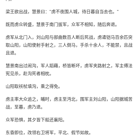
梁王欲出战，慧景曰："虏不夜围人城，待日暮自当去也。"
既而虏众转盛，慧景于南门拔军，众军不相知，随后奔退。
虏军从北门入，刘山阳与部曲数百人断后死战，虏遣铠马百余匹突
取山阳，山阳使射手射之，三人倒马，手杀十余人，不能禁，且战
且退。
慧景南出过闹沟，军人蹈藉，桥皆断坏，虏军夹路射之，军主傅法
宪见杀，赴沟死者相枕。
山阳取袄杖填沟，乘之得免。
虏主率大众追之，晡时，虏主至沔北，围军主刘山阳，山阳据城苦
战，至暮，虏乃退。
众军恐惧，其夕皆下船还襄阳。
东昏即位，改领右卫将军，平北、假节如故。