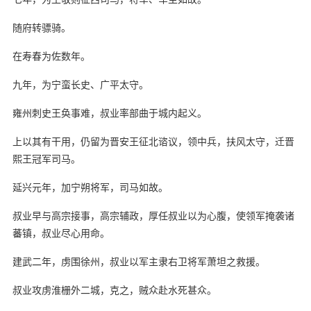
随府转骠骑。
在寿春为佐数年。
九年，为宁蛮长史、广平太守。
雍州刺史王奂事难，叔业率部曲于城内起义。
上以其有干用，仍留为晋安王征北谘议，领中兵，扶风太守，迁晋
熙王冠军司马。
延兴元年，加宁朔将军，司马如故。
叔业早与高宗接事，高宗辅政，厚任叔业以为心腹，使领军掩袭诸
蕃镇，叔业尽心用命。
建武二年，虏围徐州，叔业以军主隶右卫将军萧坦之救援。
叔业攻虏淮栅外二城，克之，贼众赴水死甚众。