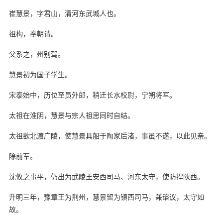
崔慧景，字君山，清河东武城人也。
祖构，奉朝请。
父系之，州别驾。
慧景初为国子学生。
宋泰始中，历位至员外郎，稍迁长水校尉，宁朔将军。
太祖在淮阴，慧景与宗人祖思同时自结。
太祖欲北渡广陵，使慧景具船于陶家后渚，事虽不遂，以此见亲。
除前军。
沈攸之事平，仍出为武陵王安西司马、河东太守，使防捍陕西。
升明三年，豫章王为荆州，慧景留为镇西司马，兼谘议，太守如
故。