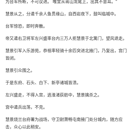
为台军所断，不可议进。 唯宜从蒋山龙尾上，出其不意耳。"
慧景从之，分遣千余人鱼贯缘山，自西岩夜下，鼓叫临城中。
台军惊恐，即时奔散。
帝又遣右卫将军左兴盛率台内三万人拒慧景于北篱门，望风退走。
慧景引军入乐游苑，恭祖率轻骑十余匹突进北掖门，乃复出，宫门
皆闭。
慧景引众围之。
于是东府、石头、白下、新亭诸城皆溃。
左兴盛走，不得入宫，逃淮渚荻舫中，慧景擒杀之。
宫中遣兵出荡，不克。
慧景烧兰台府署为战场，守卫尉萧畅屯南掖门处分城内，随方应
击，众心以此稍安。