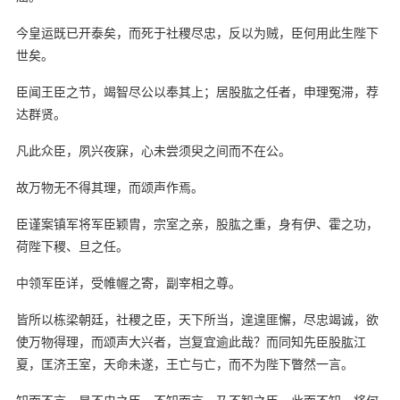
今皇运既已开泰矣，而死于社稷尽忠，反以为贼，臣何用此生陛下
世矣。
臣闻王臣之节，竭智尽公以奉其上；居股肱之任者，申理冤滞，荐
达群贤。
凡此众臣，夙兴夜寐，心未尝须臾之间而不在公。
故万物无不得其理，而颂声作焉。
臣谨案镇军将军臣颖胄，宗室之亲，股肱之重，身有伊、霍之功，
荷陛下稷、旦之任。
中领军臣详，受帷幄之寄，副宰相之尊。
皆所以栋梁朝廷，社稷之臣，天下所当，遑遑匪懈，尽忠竭诚，欲
使万物得理，而颂声大兴者，岂复宜逾此哉？而同知先臣股肱江
夏，匡济王室，天命未遂，王亡与亡，而不为陛下瞥然一言。