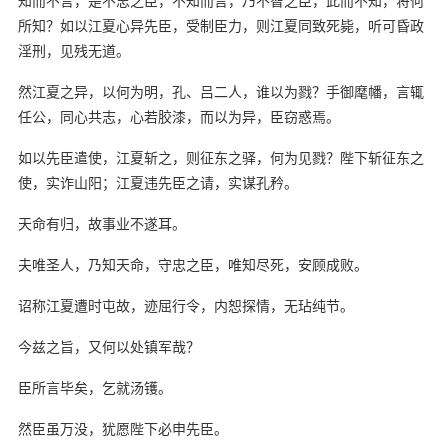
知而不言，是不忠之臣，不知而言，乃不智之臣，此而不知，将何
所知？如以江夏心异先臣，受制臣力，则江夏同致死毙，听可昏政
淫刑，见残无道。
然江夏之异，以何为明，孔、吕二人，谁以为戮？手御麾幡，言辄
任公，同心共志，心若胶漆，而以为异，臣窃惑焉。
如以先臣遣使，江夏斩之，则征东之驿，何为见戮？陛下斩征东之
使，实诈山阳；江夏违先臣之请，实谋孔矜。
天命有归，故事业不遂耳。
夫唯圣人，乃知天命，守忠之臣，唯知尽死，安顾成败。
诏称江夏遭时屯故，迹屈行令，内恕探情，无玷纯节。
今兹之旨，又何以处镇军哉？
臣所言毕矣，乞就汤镬。
然臣虽万没，犹愿陛下必申先臣。