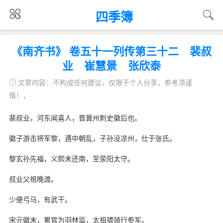
四季簿
《南齐书》 卷五十一列传第三十二 裴叔
业 崔慧景 张欣泰
文章内容：不构成任何建议，仅限于个人分享，参考须谨
慎！，
裴叔业，河东闻喜人，晋冀州刺史徽后也。
徽子游击将军黎，遇中朝乱，子孙没凉州，仕于张氏。
黎玄孙先福，义熙末还南，至荥阳太守。
叔业父祖晚渡。
少便弓马，有武干。
宋元徽末，累官为羽林监，太祖骠骑行参军。