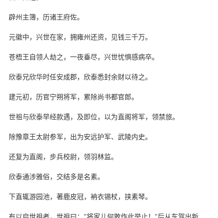
辟州主簿，历诸王府佐。
元徽中，兴世在家，拥雍州还资，见钱三千万。
苍梧王自领人劫之，一夜垂尽，兴世忧惧感病卒。
欣泰兄欣华时任安成郡，欣泰悉封余财以待之。
建元初，历官宁朔将军，累除尚书都官郎。
世祖与欣泰早经款遇，及即位，以为直阁将军，领禁旅。
除豫章王太尉参军，出为安远护军、武陵内史。
还复为直阁，步兵校尉，领羽林监。
欣泰通涉雅俗，交结多是名素。
下直辄游园池，著鹿皮冠，衲衣锡杖，挟素琴。
有以启世祖者，世祖曰："将家儿何敢作此举止！"后从车驾出新