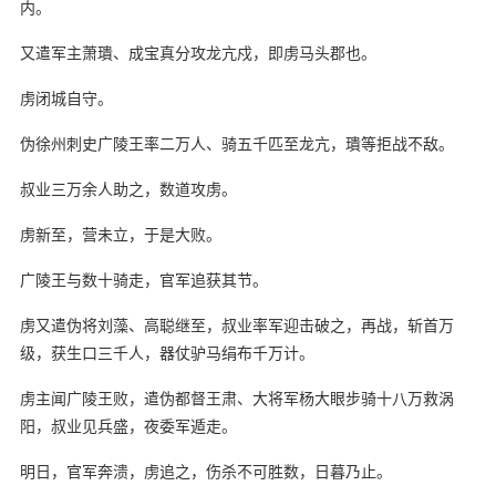
内。
又遣军主萧璝、成宝真分攻龙亢戍，即虏马头郡也。
虏闭城自守。
伪徐州刺史广陵王率二万人、骑五千匹至龙亢，璝等拒战不敌。
叔业三万余人助之，数道攻虏。
虏新至，营未立，于是大败。
广陵王与数十骑走，官军追获其节。
虏又遣伪将刘藻、高聪继至，叔业率军迎击破之，再战，斩首万
级，获生口三千人，器仗驴马绢布千万计。
虏主闻广陵王败，遣伪都督王肃、大将军杨大眼步骑十八万救涡
阳，叔业见兵盛，夜委军遁走。
明日，官军奔溃，虏追之，伤杀不可胜数，日暮乃止。