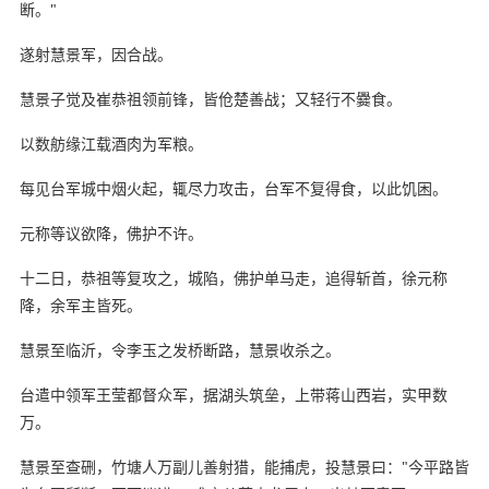
断。"
遂射慧景军，因合战。
慧景子觉及崔恭祖领前锋，皆伧楚善战；又轻行不爨食。
以数舫缘江载酒肉为军粮。
每见台军城中烟火起，辄尽力攻击，台军不复得食，以此饥困。
元称等议欲降，佛护不许。
十二日，恭祖等复攻之，城陷，佛护单马走，追得斩首，徐元称
降，余军主皆死。
慧景至临沂，令李玉之发桥断路，慧景收杀之。
台遣中领军王莹都督众军，据湖头筑垒，上带蒋山西岩，实甲数
万。
慧景至查硎，竹塘人万副儿善射猎，能捕虎，投慧景曰："今平路皆