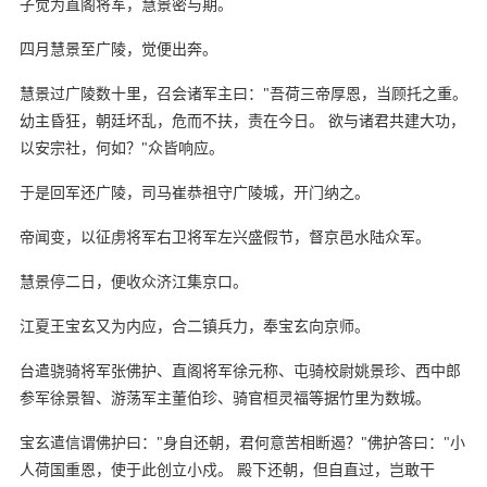
子觉为直阁将军，慧景密与期。
四月慧景至广陵，觉便出奔。
慧景过广陵数十里，召会诸军主曰："吾荷三帝厚恩，当顾托之重。
幼主昏狂，朝廷坏乱，危而不扶，责在今日。 欲与诸君共建大功，
以安宗社，何如？"众皆响应。
于是回军还广陵，司马崔恭祖守广陵城，开门纳之。
帝闻变，以征虏将军右卫将军左兴盛假节，督京邑水陆众军。
慧景停二日，便收众济江集京口。
江夏王宝玄又为内应，合二镇兵力，奉宝玄向京师。
台遣骁骑将军张佛护、直阁将军徐元称、屯骑校尉姚景珍、西中郎
参军徐景智、游荡军主董伯珍、骑官桓灵福等据竹里为数城。
宝玄遣信谓佛护曰："身自还朝，君何意苦相断遏？"佛护答曰："小
人荷国重恩，使于此创立小戍。 殿下还朝，但自直过，岂敢干