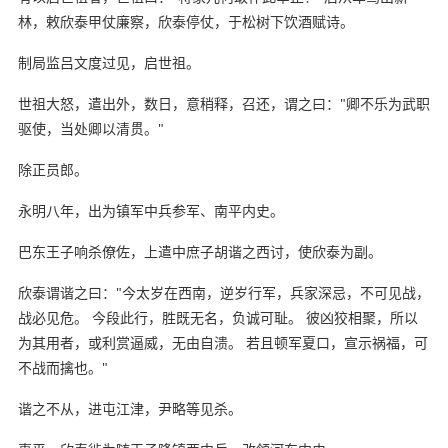
林，敕欣泰甲仗廉察，欣泰停仗，于松树下饮酒赋诗。
制局监吕文度过见，启世祖。
世祖大怒，遣出外，数日，意稍释，召还，谓之曰："卿不乐为武职
驱使，当处卿以清贯。"
除正员郎。
永明八年，出为镇军中兵参军、南平内史。
巴东王子响杀僚佐，上遣中庶子胡谐之西讨，使欣泰为副。
欣泰谓谐之曰："今太岁在西南，逆岁行军，兵家深忌，不可见战，
战必见危。 今段此行，胜既无名，负诚可耻。 彼凶狡相聚，所以
为其用者，或利赏逼威，无由自溃。 若且顿军夏口，宣示祸福，可
不战而擒也。"
谐之不从，进屯江津，尹略等见杀。