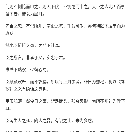
何则？恻怆而申之，则天下伏；不恻怆而申之，天下之人北面而事
陛下者，徒以力屈耳。
先臣之忠，有识所知，南史之笔，千载可期，亦何待陛下屈申而为
褒贬。
然小臣惓惓之愚，为陛下计耳。
臣之所言，非孝于父，实忠于君。
唯陛下熟察，少留心焉。
臣频触宸严，而不彰露，所以每上封事者，非自为戆地，犹以《春
秋》之义有隐讳之意也。
臣虽浅薄，然今日之事，斩足断头，残身灭形，何所不能？为陛下
耳。
臣闻生人之死，肉人之骨，有识之士，未为多感。