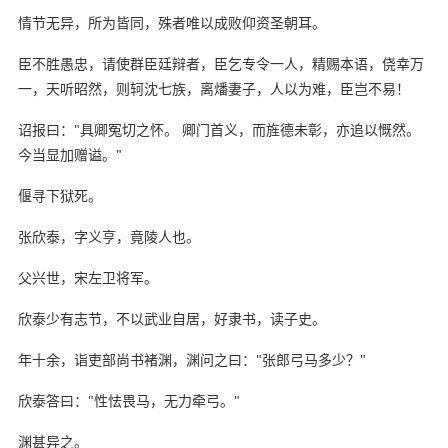
情节无异，所为皆同，殊者唯以成败仰资圣朝耳。
臣不胜愚忠，请使群臣廷辩者，臣乞专令一人，精赐本语，侥幸万
一，天听昭然，则轲沈七族，离燔妻子，人以为难，臣岂不易！
诏报曰："具卿冤切之怀。 卿门首义，而旌德未彰，亦追以慨然。
今当显加赠谥。"
偃寻下狱死。
张欣泰，字义亨，竟陵人也。
父兴世，宋左卫将军。
欣泰少有志节，不以武业自居，好隶书，读子史。
年十余，诣吏部尚书褚渊，渊问之曰："张郎弓马多少？"
欣泰答曰："性怯畏马，无力牵弓。"
渊甚异之。