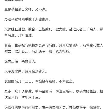
至是恭祖请击义师，又不许。
乃遣子觉将精手数千人渡南岸。
义师昧旦进战，数合，士皆致死，觉大败，赴淮死者二千余人，觉
单马退，开桁阻淮。
其夜，崔恭祖与骁将刘灵运诣城降，慧景众情离坏，乃将腹心数人
潜去，欲北渡江，城北诸军不知，犹为拒战。
城内出荡，杀数百人。
义军渡北岸，慧景余众皆奔。
慧景围城凡十二日，军旅散在京师，不为营垒。
及走，众于道稍散，单马至蟹浦，为渔父所斩，以头内鳅鱼篮，担
送至京师，时年六十三。
追赠张佛护为司州刺史，左兴盛豫州刺史，并征虏将军，徐景智、