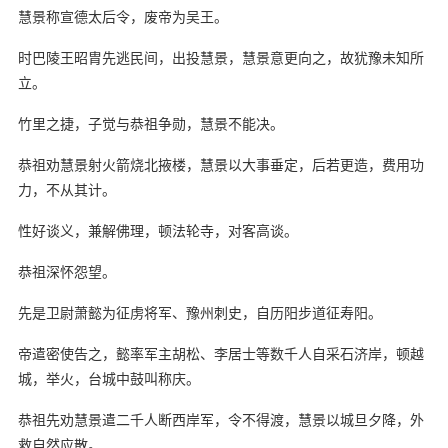
慧景称宣德太后令，废帝为吴王。
时巴陵王昭胄先逃民间，出投慧景，慧景意更向之，故犹豫未知所
立。
竹里之捷，子觉与恭祖争勋，慧景不能决。
恭祖劝慧景射火箭烧北掖楼，慧景以大事垂定，后若更造，费用功
力，不从其计。
性好谈义，兼解佛理，顿法轮寺，对客高谈。
恭祖深怀怨望。
先是卫尉萧懿为征虏将军、豫州刺史，自历阳步道征寿阳。
帝遣密使告之，懿率军主胡松、李居士等数千人自采石济岸，顿越
城，举火，台城中鼓叫称庆。
恭祖先劝慧景遣二千人断西岸军，令不得渡，慧景以城旦夕降，外
救自然应散。