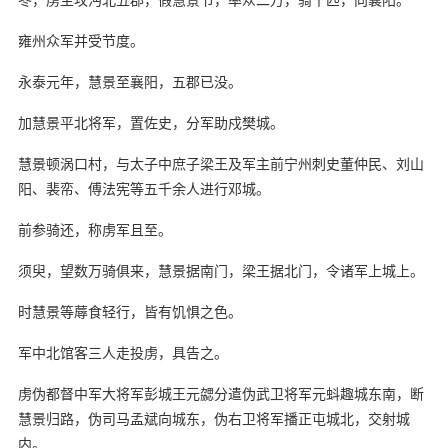
雍州众军并受节度。
永泰元年，慧景至襄阳，五郡已没。
加慧景平北将军，置佐史，分军助戍樊城。
慧景顿涡口村，与太子中庶子梁王及军主前宁州刺史董仲民、刘山
阳、裴帟、傅法宪等五千余人进行邓城。
前参骑还，称虏军且至。
须臾，望数万骑俱来，慧景据南门，梁王据北门，令诸军上城上。
时慧景等蓐食轻行，皆有饥惧之色。
军中北馆客三人走投虏，具告之。
虏伪都督中军大将军彭城王元勰分遣伪武卫将军元蚪趣城东南，断
慧景归路，伪司马孟斌向城东，伪右卫将军播正屯城北，交射城
内。