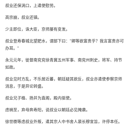
叔业还保涡口，上遣使慰劳。
高宗崩，叔业还镇。
少主即位，诛大臣，京师屡有变发。
叔业登寿春城北望肥水，谓部下曰："卿等欲富贵乎？我言富贵亦可
办耳。"
永元元年，徙督南兖兖徐青冀五州军事、南兖州刺史，将军、持节
如故。
叔业见时方乱，不乐居近蕃，朝廷疑其欲反，叔业亦遣使参察京师
消息，于是异论转盛。
叔业兄子植、扬并为直阁，殿内驱使。
虑祸至，弃母奔寿阳，说叔业以朝廷必见掩袭。
徐世檦等虑叔业外叛，遣其宗人中书舍人裴长穆宣旨，许停本任。