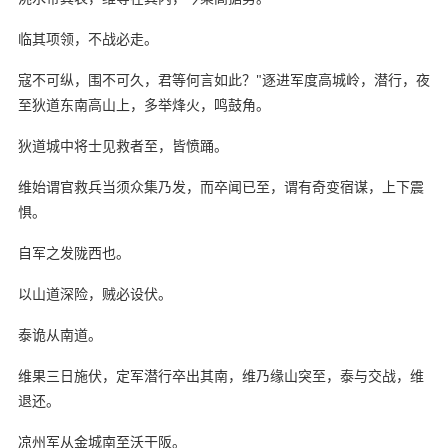
临其项领，不战必走。
寇不可纵，围不可久，君等何言如此？"逐进军度高城岭，潜行，夜
至狄道东南高山上，多举烽火，鸣鼓角。
狄道城中将士见救者至，皆愤踊。
维始谓官救兵当须众集乃发，而卒闻已至，谓有奇变宿谋，上下震
惧。
自军之发陇西也。
以山道深险，贼必设伏。
泰诡从南道。
维果三日施伏，定军潜行卒出其南，维乃缘山突至，泰与交战，维
退还。
凉州军从金城南至沃干阪。