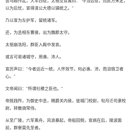
会马超作乱，大军西征，太祖见官属曰："今当远征，而此方未定，
以为后忧，宣得清公大德以镇统之。"
乃以宣为左护军，留统诸军。
还，为丞相东曹掾，出为魏郡太守。
太祖崩洛阳，群臣入殿中发哀。
或言可易诸城守，用谯、沛人。
宣厉声曰："今者远近一统，人怀效节，何必谯、沛，而沮宿卫者
心。"
文帝闻曰："所谓社稷之臣也。"
帝既践阼，为御史中丞，赐爵关内侯，徙城门校尉，旬月迁司隶校
尉，转散骑常侍。
从至广陵，六军乘舟，风浪暴起，帝船回倒，宣病在后，陵波面
前，群寮莫先至者。