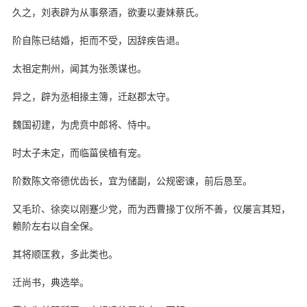
久之，刘表辟为从事祭酒，欲妻以妻妹蔡氏。
阶自陈已结婚，拒而不受，因辞疾告退。
太祖定荆州，闻其为张羡谋也。
异之，辟为丞相掾主簿，迁赵郡太守。
魏国初建，为虎贲中郎将、恃中。
时太子未定，而临菑侯植有宠。
阶数陈文帝德优齿长，宜为储副，公规密谏，前后恳至。
又毛玠、徐奕以刚蹇少党，而为西曹掾丁仪所不善，仪屡言其短，
赖阶左右以自全保。
其将顺匡救，多此类也。
迁尚书，典选举。