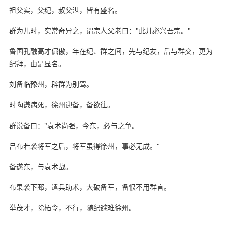
祖父实，父纪，叔父湛，皆有盛名。
群为儿时，实常奇异之，谓宗人父老曰："此儿必兴吾宗。"
鲁国孔融高才倔傲，年在纪、群之间，先与纪友，后与群交，更为
纪拜，由是显名。
刘备临豫州，辟群为别驾。
时陶谦病死，徐州迎备，备欲往。
群说备曰："袁术尚强，今东，必与之争。
吕布若袭将军之后，将军虽得徐州，事必无成。"
备遂东，与袁术战。
布果袭下邳，遣兵助术，大破备军，备恨不用群言。
举茂才，除柘令，不行，随纪避难徐州。