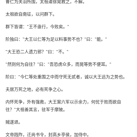
曹仁为关羽所围，太祖遣徐晃救之，不解。
太祖欲自南征，以问群下。
群下皆谓："王不亟行，今败矣。"
阶独曰："大王以仁等为足以料事势不也？"曰："能。"
"大王恐二人遗力邪？"曰："不。"
"然则何为自往？"曰："吾恐虏众多，而晃等势不便耳。"
阶曰："今仁等处重围之中而守死无贰者，诚以大王远为之势也。
夫居万死之地，必有死争之心。
内怀死争，外有强救，大王案六军以示余力，何忧于败而欲自
往？"大祖善其言，驻军于摩陂。
贼遂退。
文帝践阼，迁尚书令，封高乡亭侯，加侍中。