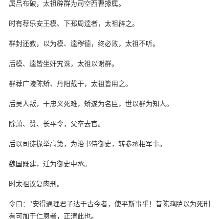
属吕布破，太祖辟群为司空西曹掾属。
时有荐乐安王模、下邳周逵者，太祖辟之。
群封还教，以为模、逵秽德，终必败，太祖不听。
后模、逵皆坐奸宄诛，太祖以谢群。
群荐广陵陈矫、丹阳戴干，太祖皆用之。
后吴人叛，干忠义死难，矫遂为名臣，世以群为知人。
除萧、赞、长平令，父卒去官。
后以司徒掾举高第，为治书侍御史，转参丞相军事。
魏国既建，迁为御史中丞。
时太祖议复肉刑。
令曰："安得通理君子达于古今者，使平斯事乎！昔陈鸿胪以为死刑
有可加于仁恩者，正渭此也。