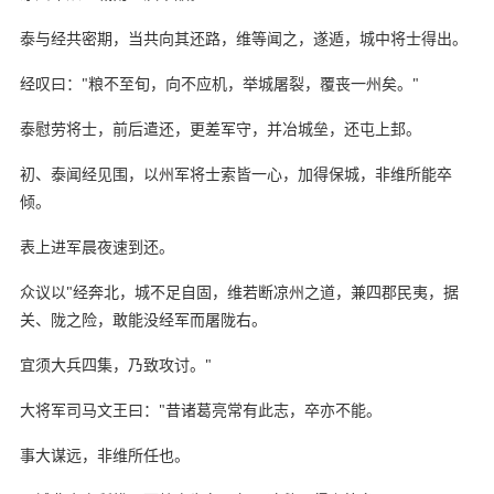
泰与经共密期，当共向其还路，维等闻之，遂遁，城中将士得出。
经叹曰："粮不至旬，向不应机，举城屠裂，覆丧一州矣。"
泰慰劳将士，前后遣还，更差军守，并冶城垒，还屯上邽。
初、泰闻经见围，以州军将士索皆一心，加得保城，非维所能卒
倾。
表上进军晨夜速到还。
众议以"经奔北，城不足自固，维若断凉州之道，兼四郡民夷，据
关、陇之险，敢能没经军而屠陇右。
宜须大兵四集，乃致攻讨。"
大将军司马文王曰："昔诸葛亮常有此志，卒亦不能。
事大谋远，非维所任也。