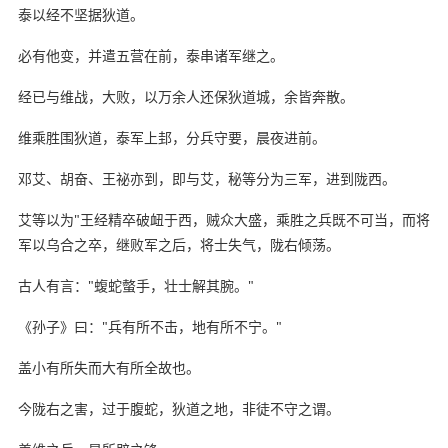
泰以经不坚据狄道。
必有他变，并遣五营在前，泰串诸军继之。
经已与维战，大败，以万余人还保狄道城，余皆奔散。
维乘胜围狄道，泰军上邽，分兵守要，晨夜进前。
邓艾、胡奋、王祕亦到，即与艾，秘等分为三军，进到陇西。
艾等以为"王经精卒破衄于西，贼众大盛，乘胜之兵既不可当，而将
军以乌合之卒，继败军之后，将士失气，陇右倾荡。
古人有言："蝮蛇螫手，壮士解其腕。"
《孙子》曰："兵有所不击，地有所不宁。"
盖小有所失而大有所全故也。
今陇右之害，过于腹蛇，狄道之地，非徒不守之谓。