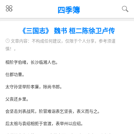
四季簿
《三国志》 魏书 桓二陈徐卫卢传
文章内容：不构成任何建议，仅限于个人分享，参考须谨
慎！，
桓阶字伯绪，长沙临湘人也。
仕郡功曹。
太守孙坚举阶孝廉，除尚书郎。
父丧还乡里。
会坚击刘表战死，阶冒难诣表乞坚丧，表义而与之。
后太祖与袁绍相拒于官渡，表举州以应绍。