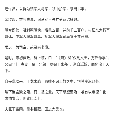
还许昌，以群为镇军大将军，领中护军，录尚书事。
帝寝疾，群与曹真、司马宣王等并受遗诏辅政。
明帝即使，进封颖阴侯，增邑五百，并前千三百户，与征东大将军
曹休、中军大将军曹真、抚军大将军司马宣王并开府。
顷之，为司空，故录尚书事。
是时，帝初莅政，群上疏，曰："《诗》称"仪刑文王，万邦作孚"；
又曰"刑于寡妻，至于兄弟，以御于家邦"，道自近始，而化洽于天
下。
自丧乱以来，干戈未戢，百姓不识王教之中，惧其陵迟已甚。
陛下当盛魏之隆，荷二祖之业，天下想望至治，唯有以崇德布化，
惠恤黎庶，则兆民幸甚。
夫臣下雷同，是非相蔽，国之大患也。