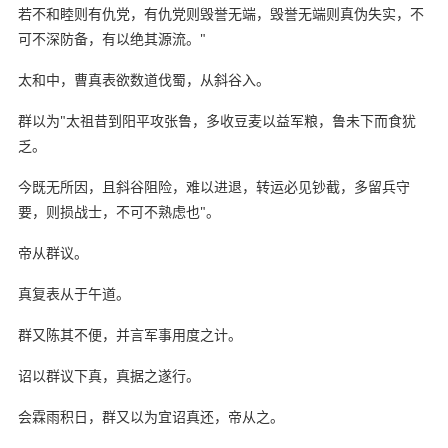
若不和睦则有仇党，有仇党则毁誉无端，毁誉无端则真伪失实，不
可不深防备，有以绝其源流。"
太和中，曹真表欲数道伐蜀，从斜谷入。
群以为"太祖昔到阳平攻张鲁，多收豆麦以益军粮，鲁未下而食犹
乏。
今既无所因，且斜谷阻险，难以进退，转运必见钞截，多留兵守
要，则损战士，不可不熟虑也"。
帝从群议。
真复表从于午道。
群又陈其不便，并言军事用度之计。
诏以群议下真，真据之遂行。
会霖雨积日，群又以为宜诏真还，帝从之。