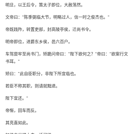
明旦，以王后令，策太子即位，大赦荡然。
文帝曰："陈季弼临大节，明略过人，信一时之俊杰也。"
帝既践阼，转置吏部，封高陵亭侯，迁尚书令。
明帝即位，进爵东乡侯，邑六百户。
车驾尝牢至尚书门，矫跪问帝曰："陛下欲何之？"帝曰："欲案行文
书耳。"
矫曰："此自臣职分，非陛下所宜临也。
若臣不称其职，则请就黜退。
陛下宜还。"
帝惭，回车而反。
其亮直如此。