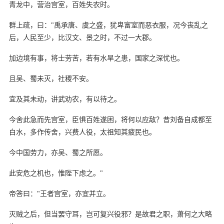
青龙中，营治宫室，百姓失农时。
群上疏，曰："禹承唐、虞之盛，犹卑富室而恶衣服，况今丧乱之
后，人民至少，比汉文、景之时，不过一大郡。
加边境有事，将士劳苦，若有水旱之患，国家之深忧也。
且吴、蜀未灭，社稷不安。
宜及其未动，讲武劝农，有以待之。
今舍此急而先宫室，臣惧百姓遂困，将何以应敌？昔刘备自成都至
白水，多作传舍，兴费人役，太祖知其疲民也。
今中国劳力，亦吴、蜀之所愿。
此安危之机也，惟陛下虑之。"
帝答曰："王者宫室，亦宜并立。
灭贼之后，但当罢守耳，岂可复兴役邪？是故君之职，萧何之大略