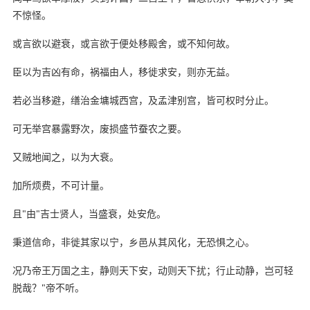
不惊怪。
或言欲以避衰，或言欲于便处移殿舍，或不知何故。
臣以为吉凶有命，祸福由人，移徙求安，则亦无益。
若必当移避，缮治金墉城西宫，及孟津别宫，皆可权时分止。
可无举宫暴露野次，废损盛节蚕农之要。
又贼地闻之，以为大衰。
加所烦费，不可计量。
且"由"吉士贤人，当盛衰，处安危。
秉道信命，非徙其家以宁，乡邑从其风化，无恐惧之心。
况乃帝王万国之主，静则天下安，动则天下扰；行止动静，岂可轻
脱哉？"帝不听。