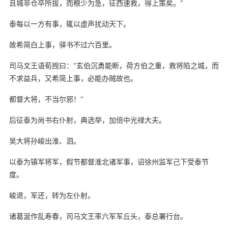
且城非仓卒所拔，而粮少为急，征西速救，得上策矣。"
泰每以一方有事，辄以虚声扰动天下。
故希简白上事，驿书不过六百里。
司马文王语荀觊曰："玄伯沉勇能断，荷方伯之重，救将陷之城，而
不求益兵，又希简上事，必能办贼故也。
都督大将，不当尔邪！"
后征泰为尚书右仆射，典选举，加倍中光禄大夫。
吴大将孙峻出淮、泗。
以泰为镇军将军，假节都督淮北诸军事，诏徐州监军己下受泰节
度。
峻退，军还，转为左仆射。
诸葛涎作乱寿春，司马文王率六军军丘头，泰总署行台。