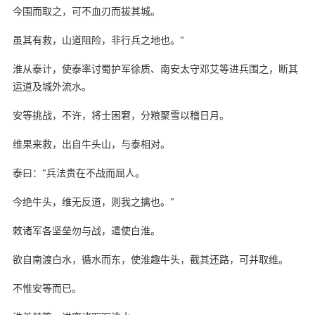
今围而取之，可不血刃而拔其城。
虽其有救，山道阻险，非行兵之地也。"
淮从泰计，使泰率讨蜀护军徐质、南安太守邓艾等进兵围之，断其
运道及城外流水。
安等挑战，不许，将士困窘，分粮聚雪以稽日月。
维果来救，出自牛头山，与泰相对。
泰曰："兵法贵在不战而屈人。
今绝牛头，维无反道，则我之擒也。"
敕诸军各坚垒勿与战，遣使白淮。
欲自南渡白水，循水而东，使淮趣牛头，截其还路，可并取维。
不惟安等而已。