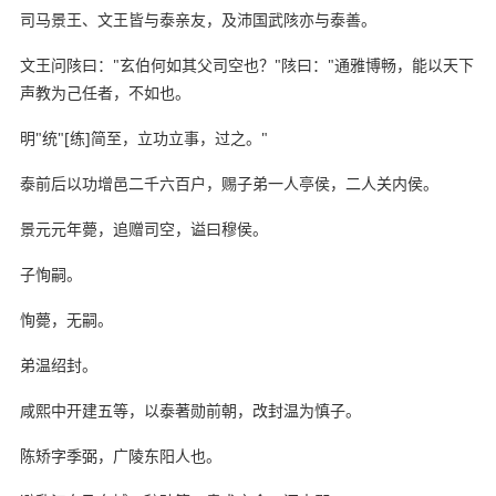
司马景王、文王皆与泰亲友，及沛国武陔亦与泰善。
文王问陔曰："玄伯何如其父司空也？"陔曰："通雅博畅，能以天下
声教为己任者，不如也。
明"统"[练]简至，立功立事，过之。"
泰前后以功增邑二千六百户，赐子弟一人亭侯，二人关内侯。
景元元年薨，追赠司空，谥曰穆侯。
子恂嗣。
恂薨，无嗣。
弟温绍封。
咸熙中开建五等，以泰著勋前朝，改封温为慎子。
陈矫字季弼，广陵东阳人也。