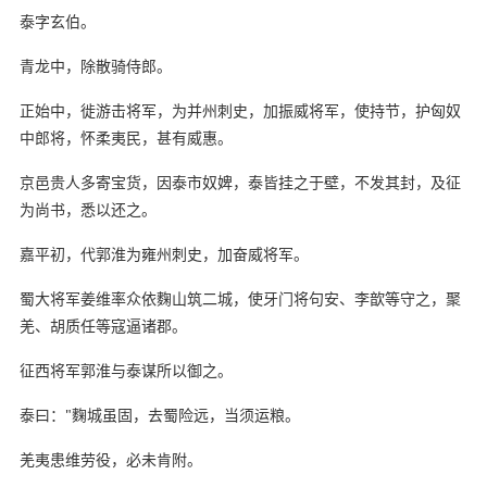
泰字玄伯。
青龙中，除散骑侍郎。
正始中，徙游击将军，为并州刺史，加振威将军，使持节，护匈奴
中郎将，怀柔夷民，甚有威惠。
京邑贵人多寄宝货，因泰市奴婢，泰皆挂之于壁，不发其封，及征
为尚书，悉以还之。
嘉平初，代郭淮为雍州刺史，加奋威将军。
蜀大将军姜维率众依麴山筑二城，使牙门将句安、李歆等守之，聚
羌、胡质任等寇逼诸郡。
征西将军郭淮与泰谋所以御之。
泰曰："麴城虽固，去蜀险远，当须运粮。
羌夷患维劳役，必未肯附。