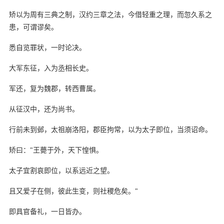
矫以为周有三典之制，汉约三章之法，今借轻重之理，而忽久系之
患，可谓谬矣。
悉自览罪状，一时论决。
大军东征，入为丞相长史。
军还，复为魏郡，转西曹属。
从征汉中，还为尚书。
行前未到邺，太祖崩洛阳，郡臣拘常，以为太子即位，当须诏命。
矫曰："王薨于外，天下惶惧。
太子宜割哀即位，以系远近之望。
且又爱子在侧，彼此生变，则社稷危矣。"
即具官备礼，一日皆办。