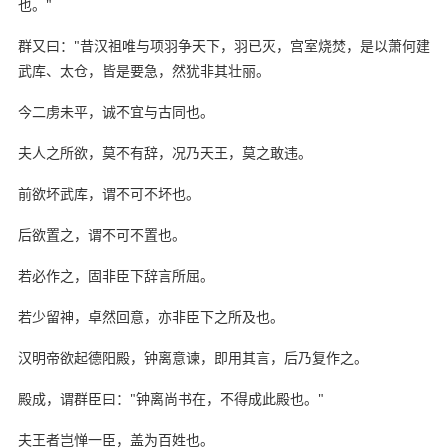
也。"
群又曰："昔汉祖唯与项羽争天下，羽已灭，宫室烧焚，是以萧何建
武库、太仓，皆是要急，然犹非其壮丽。
今二虏未平，诚不宜与古同也。
夫人之所欲，莫不有辞，况乃天王，莫之敢违。
前欲坏武库，谓不可不坏也。
后欲置之，谓不可不置也。
若必作之，固非臣下辞言所屈。
若少留神，卓然回意，亦非臣下之所及也。
汉明帝欲起德阳殿，钟离意谏，即用其言，后乃复作之。
殿成，谓群臣曰："钟离尚书在，不得成此殿也。"
夫王者岂惮一臣，盖为百姓也。