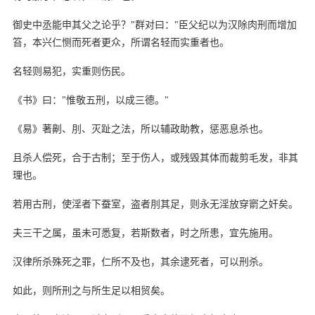
御史中丞能申其父之论乎？"群对曰："臣父纪以为汉除肉刑而增加
笞，本兴仁恻而死者更众，所谓名轻而实重者也。
名轻则易犯，实重则伤民。
《书》曰："惟敬五刑，以成三德。"
《易》著劓、刖、灭趾之法，所以辅政助教，惩恶息杀也。
且杀人偿死，合于古制；至于伤人，或残毁其体而裁剪毛发，非其
理也。
若用古刑，使淫者下蚕室，盗者刖其足，则永无淫放穿窬之奸矣。
夫三干之属，虽未可悉复，若斯数者，时之所患，宜先施用。
汉律所杀殊死之罪，仁所不及也，其余逮死者，可以刑杀。
如此，则所刑之与所生足以相贸矣。