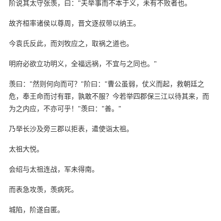
阶说其太守张羡，曰："夫举事而不本于义，未有不败者也。
故齐桓率诸侯以尊周，晋文逐叔带以纳王。
今袁氏反此，而刘牧应之，取祸之道也。
明府必欲立功明义，全福远祸，不宜与之同也。"
羡曰："然则何向而可？"阶曰："曹公虽弱，仗义而起，救朝廷之
危，奉王命而讨有罪，孰敢不服？今若举四郡保三江以待其来，而
为之内应，不亦可乎！"羡曰："善。"
乃举长沙及旁三郡以拒表，遣使诣太祖。
太祖大悦。
会绍与太祖连战，军未得南。
而表急攻羡，羡病死。
城陷，阶遂自匿。