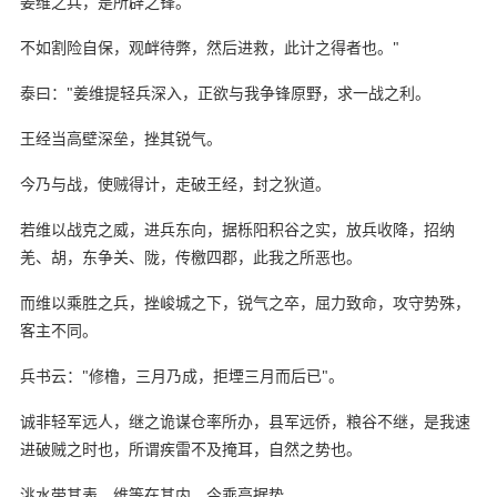
姜维之兵，是所辟之锋。
不如割险自保，观衅待弊，然后进救，此计之得者也。"
泰曰："姜维提轻兵深入，正欲与我争锋原野，求一战之利。
王经当高壁深垒，挫其锐气。
今乃与战，使贼得计，走破王经，封之狄道。
若维以战克之威，进兵东向，据栎阳积谷之实，放兵收降，招纳
羌、胡，东争关、陇，传檄四郡，此我之所恶也。
而维以乘胜之兵，挫峻城之下，锐气之卒，屈力致命，攻守势殊，
客主不同。
兵书云："修橹，三月乃成，拒堙三月而后已"。
诚非轻军远人，继之诡谋仓率所办，县军远侨，粮谷不继，是我速
进破贼之时也，所谓疾雷不及掩耳，自然之势也。
洮水带其表，维等在其内，今乘高据势。