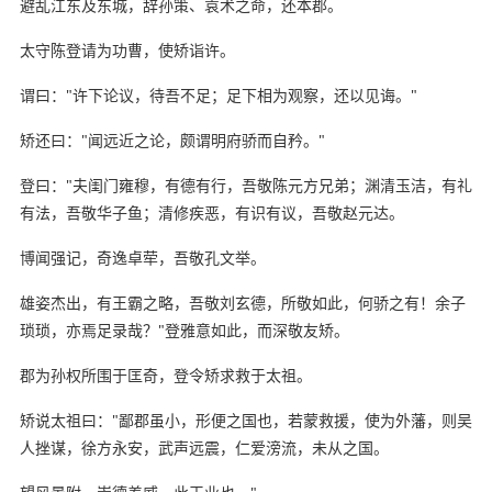
避乱江东及东城，辞孙策、袁术之命，还本郡。
太守陈登请为功曹，使矫诣许。
谓曰："许下论议，待吾不足；足下相为观察，还以见诲。"
矫还曰："闻远近之论，颇谓明府骄而自矜。"
登曰："夫闺门雍穆，有德有行，吾敬陈元方兄弟；渊清玉洁，有礼
有法，吾敬华子鱼；清修疾恶，有识有议，吾敬赵元达。
博闻强记，奇逸卓荦，吾敬孔文举。
雄姿杰出，有王霸之略，吾敬刘玄德，所敬如此，何骄之有！余子
琐琐，亦焉足录哉？"登雅意如此，而深敬友矫。
郡为孙权所围于匡奇，登令矫求救于太祖。
矫说太祖曰："鄙郡虽小，形便之国也，若蒙救援，使为外藩，则吴
人挫谋，徐方永安，武声远震，仁爱滂流，未从之国。