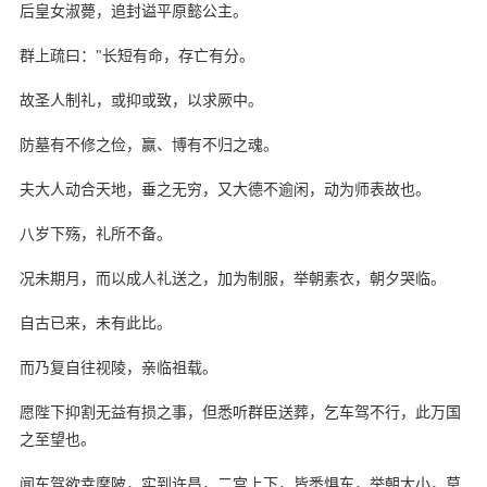
后皇女淑薨，追封谥平原懿公主。
群上疏曰："长短有命，存亡有分。
故圣人制礼，或抑或致，以求厥中。
防墓有不修之俭，赢、博有不归之魂。
夫大人动合天地，垂之无穷，又大德不逾闲，动为师表故也。
八岁下殇，礼所不备。
况未期月，而以成人礼送之，加为制服，举朝素衣，朝夕哭临。
自古已来，未有此比。
而乃复自往视陵，亲临祖载。
愿陛下抑割无益有损之事，但悉听群臣送葬，乞车驾不行，此万国
之至望也。
闻车驾欲幸摩陂，实到许昌，二宫上下，皆悉惧东，举朝大小，莫