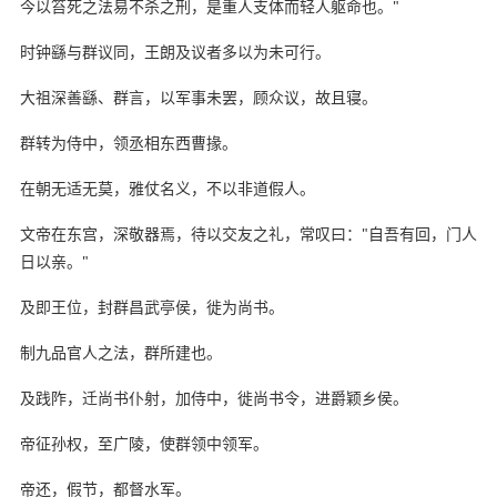
今以笞死之法易不杀之刑，是重人支体而轻人躯命也。"
时钟繇与群议同，王朗及议者多以为未可行。
大祖深善繇、群言，以军事未罢，顾众议，故且寝。
群转为侍中，领丞相东西曹掾。
在朝无适无莫，雅仗名义，不以非道假人。
文帝在东宫，深敬器焉，待以交友之礼，常叹曰："自吾有回，门人
日以亲。"
及即王位，封群昌武亭侯，徙为尚书。
制九品官人之法，群所建也。
及践阼，迁尚书仆射，加侍中，徙尚书令，进爵颖乡侯。
帝征孙权，至广陵，使群领中领军。
帝还，假节，都督水军。