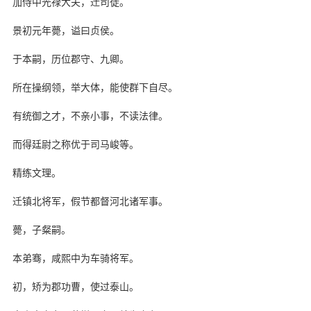
加侍中光禄大夫，迁司徒。
景初元年薨，谥曰贞侯。
于本嗣，历位郡守、九卿。
所在操纲领，举大体，能使群下自尽。
有统御之才，不亲小事，不读法律。
而得廷尉之称优于司马峻等。
精练文理。
迁镇北将军，假节都督河北诸军事。
薨，子粲嗣。
本弟骞，咸熙中为车骑将军。
初，矫为郡功曹，使过泰山。