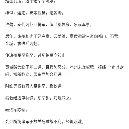
淮善其策，进率诸军军洮水。
维惧，遁走，安等孤县，遂皆降。
淮薨，泰代为征西将军，假节都督雍、凉诸军事。
后年，雍州刺史王经白泰，云姜维、夏侯霸欲三道向祁山、石营、
金城，求进兵为翅。
使凉州军至枹罕，讨蜀护军向祁山。
泰量贼势终不能三道，且兵势恶分，凉州未宜越境，报经："审其定
问，知所趣向，须东西势合乃进。"
时维等将数万人至枹罕，趣狄道。
泰救经进屯狄道，须军到，乃规取之。
泰进军陈仓。
会经所统诸军于故关与贼战不利，经辄渡洮。