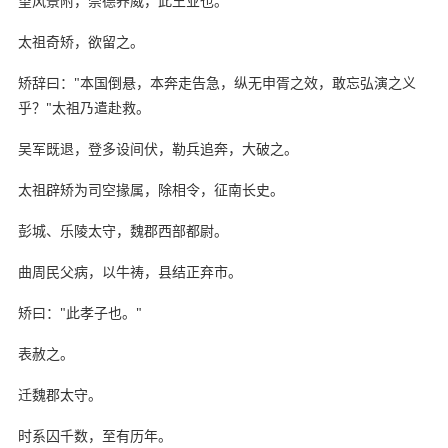
望风景附，崇德养威，此王业也。"
太祖奇矫，欲留之。
矫辞曰："本国倒悬，本奔走告急，纵无申胥之效，敢忘弘演之义
乎？"太祖乃遣赴救。
吴军既退，登多设间伏，勒兵追奔，大破之。
太祖辟矫为司空掾属，除相令，征南长史。
彭城、乐陵太守，魏郡西部都尉。
曲周民父病，以牛祷，县结正弃市。
矫曰："此孝子也。"
表赦之。
迁魏郡太守。
时系囚千数，至有历年。