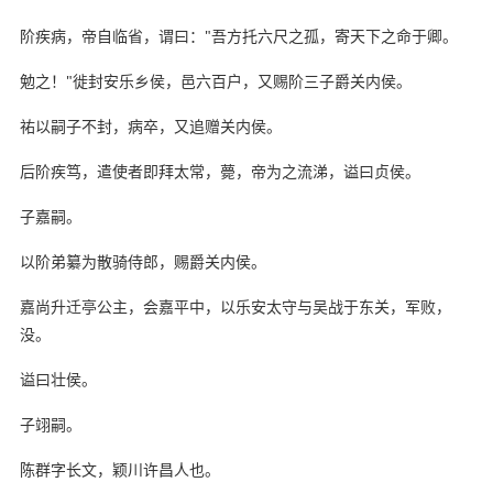
阶疾病，帝自临省，谓曰："吾方托六尺之孤，寄天下之命于卿。
勉之！"徙封安乐乡侯，邑六百户，又赐阶三子爵关内侯。
祐以嗣子不封，病卒，又追赠关内侯。
后阶疾笃，遣使者即拜太常，薨，帝为之流涕，谥曰贞侯。
子嘉嗣。
以阶弟纂为散骑侍郎，赐爵关内侯。
嘉尚升迁亭公主，会嘉平中，以乐安太守与吴战于东关，军败，
没。
谥曰壮侯。
子翊嗣。
陈群字长文，颖川许昌人也。