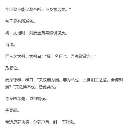
今臣曾不能少凝圣听，不及意远矣。"
帝于是有所减省。
初，太祖时，刘廙坐弟与魏讽谋反。
当诛。
群言之太祖，太祖曰："廙，名臣也，吾亦欲赦之。"
乃复位。
廙深德群，群曰："夫议刑为国，非为私也；且自明主之意，吾何知
焉？"其弘博不伐，皆此类也。
青龙四年薨，谥曰靖侯。
子泰嗣。
帝追思群功德，分群户邑，封一子列侯。