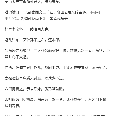
泰山太守东郡薛悌异之，结为亲友。
戏谓矫曰："以郡吏而交二千石，邻国君屈从陪臣游，不亦可
乎！"悌后为魏郡及尚书令，皆承代矫云。
徐宣字宝坚，广陵海西人也。
避乱江东，又辞孙策之命，还本郡。
与陈矫并为纲纪，二人齐名而私好不协，然惧见器于太守陈登，与
登并心于太祖。
海西、淮浦二县民作乱，都尉卫弥、令梁习夜奔宣家，密送免之。
太祖遣督军扈质来讨贼，以兵少不进。
宣潜见责之，示以形势，质乃进破贼。
太祖辟为司空掾属，除东缗、发干令，迁齐郡在守，入为门下督，
从到寿春。