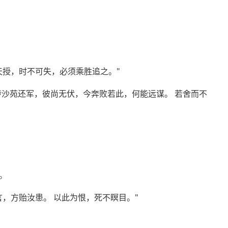
天授，时不可失，必须乘胜追之。"
涉沙苑还军，彼尚无伏，今奔败若此，何能远谋。 若舍而不
。
，方贻汝患。 以此为恨，死不瞑目。"