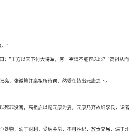
。"
曰："王方以天下付大将军，有一崔暹不能容忍耶？"高祖从而
张亮、张徽纂并高祖所待遇，然委任皆出元康之下。
以死罪没官，高祖启以赐元康为妻，元康乃弃故妇李氏，识者
心处物，溺于财利，受纳金帛，不可胜纪，放责交易，遍于州