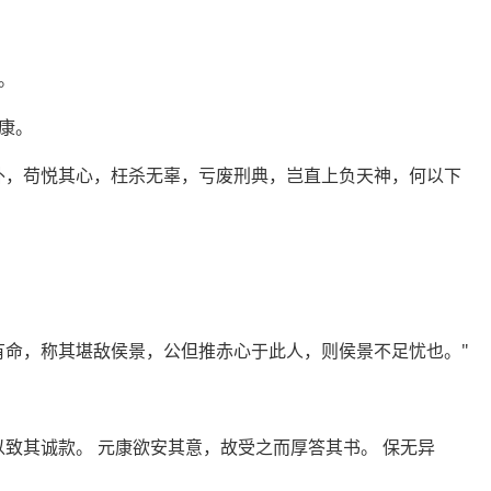
。
康。
外，苟悦其心，枉杀无辜，亏废刑典，岂直上负天神，何以下
有命，称其堪敌侯景，公但推赤心于此人，则侯景不足忧也。"
致其诚款。 元康欲安其意，故受之而厚答其书。 保无异