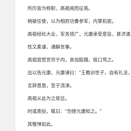
所历皆为称职，高祖闻而征焉。
稍被任使，以为相府功曹参军，内掌机密。
高祖经纶大业，军务烦广，元康承受意旨，甚济速
性又柔谨，通解世事。
高祖尝怒世宗于内，亲加殴蹋，极口骂之。
出以告元康，元康谏曰："王教训世子，自有礼法
言辞恳恳，至于流涕。
高祖从此为之惩忿。
时或恚挞，辄曰："勿使元康知之。"
其敬惮如此。