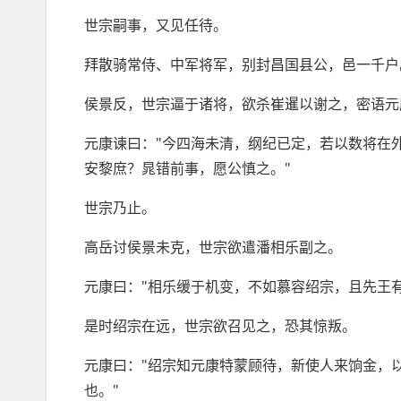
世宗嗣事，又见任待。
拜散骑常侍、中军将军，别封昌国县公，邑一千户
侯景反，世宗逼于诸将，欲杀崔暹以谢之，密语元
元康谏曰："今四海未清，纲纪已定，若以数将在
安黎庶？晁错前事，愿公慎之。"
世宗乃止。
高岳讨侯景未克，世宗欲遣潘相乐副之。
元康曰："相乐缓于机变，不如慕容绍宗，且先王
是时绍宗在远，世宗欲召见之，恐其惊叛。
元康曰："绍宗知元康特蒙顾待，新使人来饷金，以
也。"