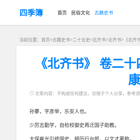
四季簿
首页
民俗文化
古籍史书
当前位置：首页>
古籍史书
>
二十五史
>北齐书>
北齐书
>
《北齐
《北齐书》 卷二
文章内容：不构成任何建议，仅限于个人分享，参考须
孙搴，字彦举，乐安人也。
少厉志勤学，自检校御史再迁国子助教。
太保崔光引修国史，频历行台郎，以文才著称。