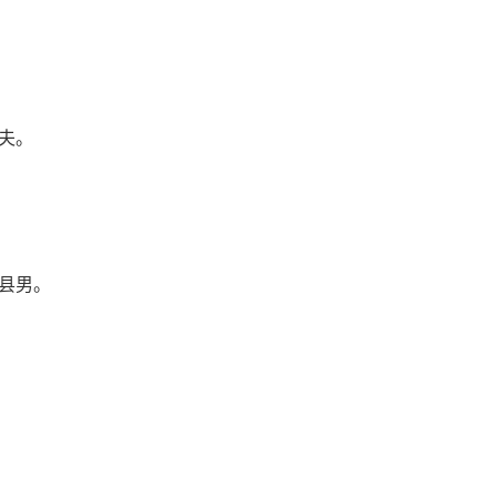
夫。
县男。