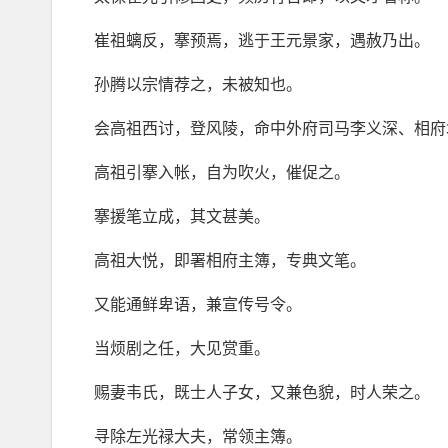
崔祖螭反，搴预焉，逃于王元景家，遇赦乃出。
孙腾以宗情荐之，未被知也。
会高祖西讨，登风陵，命中外府司马李义深、相府
高祖引搴入帐，自为吹火，催促之。
搴援笔立成，其文甚美。
高祖大悦，即署相府主簿，专典文笔。
又能通鲜卑语，兼宣传号令。
当烦剧之任，大见赏重。
赐妻韦氏，既士人子女，又兼色貌，时人荣之。
寻除左光禄大夫，常领主簿。