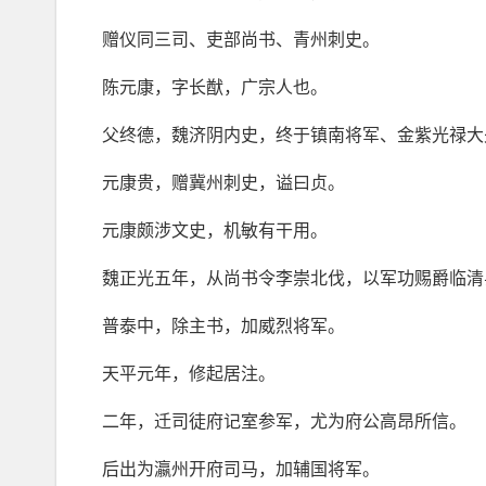
赠仪同三司、吏部尚书、青州刺史。
陈元康，字长猷，广宗人也。
父终德，魏济阴内史，终于镇南将军、金紫光禄大
元康贵，赠冀州刺史，谥曰贞。
元康颇涉文史，机敏有干用。
魏正光五年，从尚书令李崇北伐，以军功赐爵临清
普泰中，除主书，加威烈将军。
天平元年，修起居注。
二年，迁司徒府记室参军，尤为府公高昂所信。
后出为瀛州开府司马，加辅国将军。