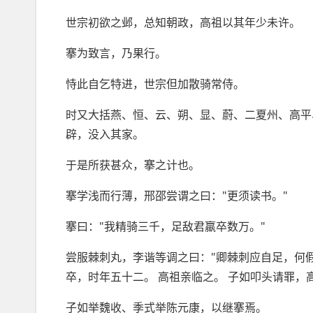
世宗初欲之邺，总知朝政，高祖以其年少未许。
搴为致言，乃果行。
恃此自乞特进，世宗但加散骑常侍。
时又大括燕、恒、云、朔、显、蔚、二夏州、高平
辟，没入其家。
于是所获甚众，搴之计也。
搴学浅而行薄，邢邵尝谓之曰："更须读书。"
搴曰："我精骑三千，足敌君羸卒数万。"
尝服棘刺丸，李谐等调之曰："卿棘刺应自足，何假
卒，时年五十二。 高祖亲临之。 子如叩头请罪，
子如举魏收、季式举陈元康，以继搴焉。