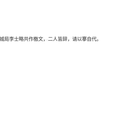
城局李士略共作檄文，二人皆辞，请以搴自代。