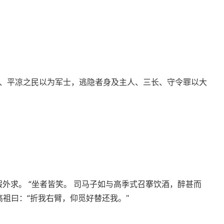
、平凉之民以为军士，逃隐者身及主人、三长、守令罪以大
外求。 “坐者皆笑。 司马子如与高季式召搴饮酒，醉甚而
高祖曰：“折我右臂，仰觅好替还我。"