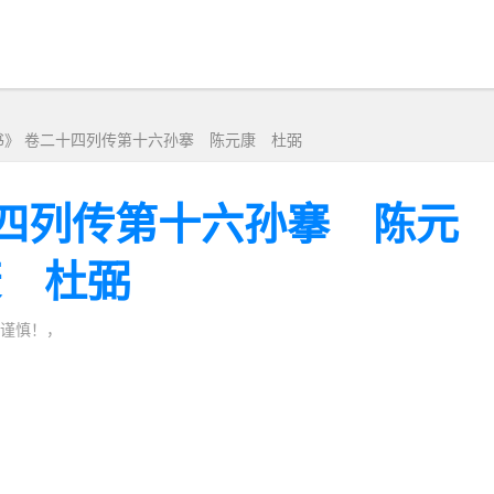
书》 卷二十四列传第十六孙搴 陈元康 杜弼
十四列传第十六孙搴 陈元
康 杜弼
谨慎！，