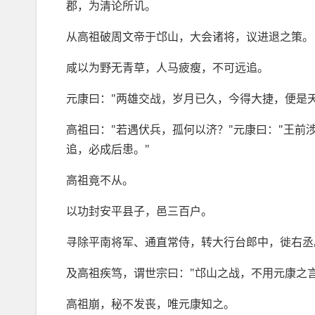
郡，为清论所讥。
从高祖破周文帝于邙山，大会诸将，议进退之策。
咸以为野无青草，人马疲瘦，不可远追。
元康曰："两雄交战，岁月已久，今得大捷，便是
高祖曰："若遇伏兵，孤何以济？"元康曰："王前
追，必成后患。"
高祖竟不从。
以功封安平县子，邑三百户。
寻除平南将军、通直常侍，转大行台郎中，徙右丞
及高祖疾笃，谓世宗曰："邙山之战，不用元康之言
高祖崩，秘不发丧，唯元康知之。