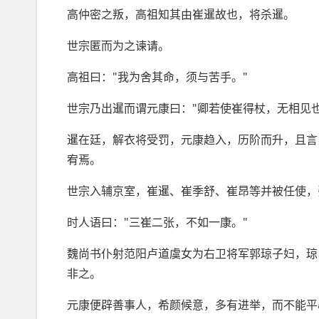
高仲密之叛，高祖知其由崔暹故也，将杀暹。
世宗匿而为之谏请。
高祖曰："我为舍其命，须与苦手。"
世宗乃出暹而谓元康曰："卿若使崔得杖，无相见也
暹在廷，解衣将受罚，元康趋入，历阶而升，且言
宥焉。
世宗入辅京室，崔暹、崔季舒、崔昂等并被任使，
时人语曰："三崔二张，不如一康。"
魏尚书仆射范阳卢道虞女为右卫将军郭琼子妇，琼
非之。
元康便辟善事人，希颜候意，多有进举，而不能平