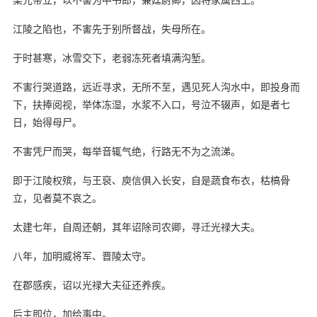
江陵之陷也，不害先于别所督战，失母所在。
于时甚寒，冰雪交下，老弱冻死者填满沟堑。
不害行哭道路，远近寻求，无所不至，遇见死人沟水中，即投身而
下，扶捧阅视，举体冻湿，水浆不入口，号泣不辍声，如是者七
日，始得母尸。
不害凭尸而哭，每举音辄气绝，行路无不为之流涕。
即于江陵权殡，与王裒、庾信俱入长安，自是蔬食布衣，枯槁骨
立，见者莫不哀之。
太建七年，自周还朝，其年诏除司农卿，寻迁光禄大夫。
八年，加明威将军、晋陵太守。
在郡感疾，诏以光禄大夫征还养疾。
后主即位，加给事中。