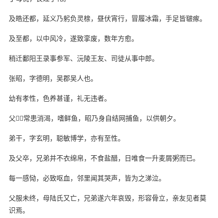
及皓还都，延义乃躬负灵榇，昼伏宵行，冒履冰霜，手足皆皲瘃。
及至都，以中风冷，遂致挛废，数年方愈。
稍迁鄱阳王录事参军、沅陵王友、司徒从事中郎。
张昭，字德明，吴郡吴人也。
幼有孝性，色养甚谨，礼无违者。
父，常患消渴，嗜鲜鱼，昭乃身自结网捕鱼，以供朝夕。
弟干，字玄明，聪敏博学，亦有至性。
及父卒，兄弟并不衣绵帛，不食盐醋，日唯食一升麦屑粥而已。
每一感恸，必致呕血，邻里闻其哭声，皆为之涕泣。
父服未终，母陆氏又亡，兄弟遂六年哀毁，形容骨立，亲友见者莫
识焉。