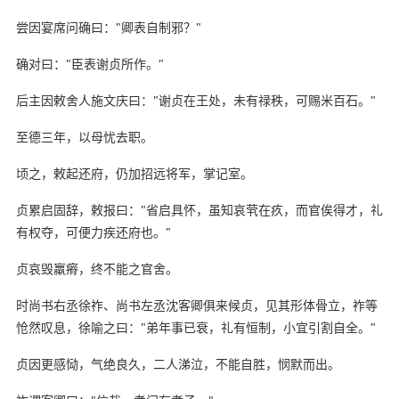
尝因宴席问确曰："卿表自制邪？"
确对曰："臣表谢贞所作。"
后主因敕舍人施文庆曰："谢贞在王处，未有禄秩，可赐米百石。"
至德三年，以母忧去职。
顷之，敕起还府，仍加招远将军，掌记室。
贞累启固辞，敕报曰："省启具怀，虽知哀茕在疚，而官俟得才，礼
有权夺，可便力疾还府也。"
贞哀毁羸瘠，终不能之官舍。
时尚书右丞徐祚、尚书左丞沈客卿俱来候贞，见其形体骨立，祚等
怆然叹息，徐喻之曰："弟年事已衰，礼有恒制，小宜引割自全。"
贞因更感恸，气绝良久，二人涕泣，不能自胜，悯默而出。