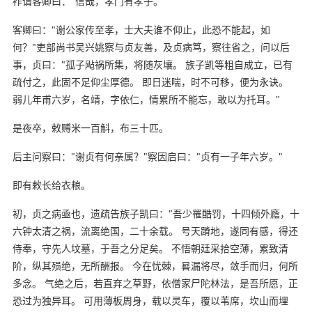
祚谓客卿曰："信哉，孝门有孝子。"
客卿曰："谢公家传至孝，士大夫谁不仰止，此恐不能起，如
何？"吏部尚书吴兴姚察与贞友善，及贞病笃，察往省之，问以后
事，贞曰："孤子飐祸所集，将随灰壤。 族子凯等粗自成立，已有
疏付之，此固不足仰尘厚德。 即日迷喘，时不可移，便为永诀。
弱儿年甫六岁，名靖，字依仁，情累所不能忘，敢以为托耳。"
是夜卒，敕赙米一百斛，布三十匹。
后主问察曰："谢贞有何亲属？"察因启曰："贞有一子年六岁。"
即有敕长给衣粮。
初，贞之病亟也，遗疏告族子凯曰："吾少罹酷罚，十四倾外廕，十
六钟太清之祸，流离绝国，二十余载。 号天蹐地，遂同有感，得还
侍奉，守先人坟墓，于吾之分足矣。 不悟朝廷采拾空薄，累致清
阶，纵其殒绝，无所酬报。 今在忧棘，晷漏将尽，敛手而归，何所
多念。 气绝之后，若直弃之草野，依僧家尸陀林法，是吾所愿，正
恐过为独异耳。 可用薄板周身，载以灵车，覆以苇席，坎山而埋