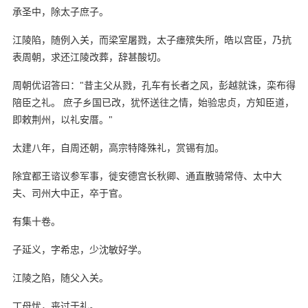
承圣中，除太子庶子。
江陵陷，随例入关，而梁室屠戮，太子瘗殡失所，皓以宫臣，乃抗
表周朝，求还江陵改葬，辞甚酸切。
周朝优诏答曰："昔主父从戮，孔车有长者之风，彭越就诛，栾布得
陪臣之礼。 庶子乡国已改，犹怀送往之情，始验忠贞，方知臣道，
即敕荆州，以礼安厝。"
太建八年，自周还朝，高宗特降殊礼，赏锡有加。
除宜都王谘议参军事，徙安德宫长秋卿、通直散骑常侍、太中大
夫、司州大中正，卒于官。
有集十卷。
子延义，字希忠，少沈敏好学。
江陵之陷，随父入关。
丁母忧，丧过于礼。