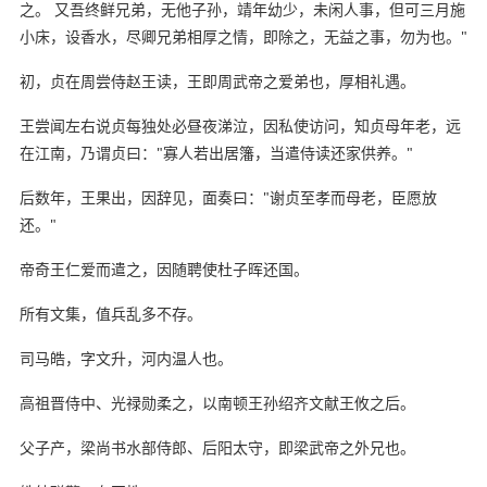
之。 又吾终鲜兄弟，无他子孙，靖年幼少，未闲人事，但可三月施
小床，设香水，尽卿兄弟相厚之情，即除之，无益之事，勿为也。"
初，贞在周尝侍赵王读，王即周武帝之爱弟也，厚相礼遇。
王尝闻左右说贞每独处必昼夜涕泣，因私使访问，知贞母年老，远
在江南，乃谓贞曰："寡人若出居籓，当遣侍读还家供养。"
后数年，王果出，因辞见，面奏曰："谢贞至孝而母老，臣愿放
还。"
帝奇王仁爱而遣之，因随聘使杜子晖还国。
所有文集，值兵乱多不存。
司马皓，字文升，河内温人也。
高祖晋侍中、光禄勋柔之，以南顿王孙绍齐文献王攸之后。
父子产，梁尚书水部侍郎、后阳太守，即梁武帝之外兄也。