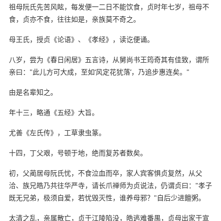
祖母阮氏先苦风眩，每发便一二日不能饮食，贞时年七岁，祖母不
食，贞亦不食，往往如是，亲族莫不奇之。
母王氏，授贞《论语》、《孝经》，读讫便诵。
八岁，尝为《春日闲居》五言诗，从舅尚书王筠奇其有佳致，谓所
亲曰："此儿方可大成，至如‘风定花犹落’，乃追步惠连矣。"
由是名辈知之。
年十三，略通《五经》大旨。
尤善《左氏传》，工草隶虫篆。
十四，丁父艰，号顿于地，绝而复苏者数矣。
初，父蔺居母阮氏忧，不食泣血而卒，家人宾客惧贞复然，从父
洽、族兄皓乃共往华严寺，请长爪禅师为贞说法，仍谓贞曰："孝子
既无兄弟，极须自爱，若忧毁灭性，谁养母邪？"自后少进饘粥。
太清之乱，亲属散亡，贞于江陵陷没，皓逃难番禺，贞母出家于宣