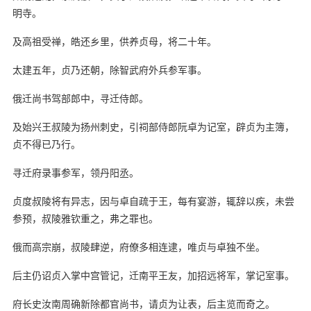
明寺。
及高祖受禅，皓还乡里，供养贞母，将二十年。
太建五年，贞乃还朝，除智武府外兵参军事。
俄迁尚书驾部郎中，寻迁侍郎。
及始兴王叔陵为扬州刺史，引祠部侍郎阮卓为记室，辟贞为主簿，
贞不得已乃行。
寻迁府录事参军，领丹阳丞。
贞度叔陵将有异志，因与卓自疏于王，每有宴游，辄辞以疾，未尝
参预，叔陵雅钦重之，弗之罪也。
俄而高宗崩，叔陵肆逆，府僚多相连逮，唯贞与卓独不坐。
后主仍诏贞入掌中宫管记，迁南平王友，加招远将军，掌记室事。
府长史汝南周确新除都官尚书，请贞为让表，后主览而奇之。