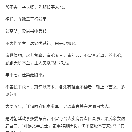
殷不害，字长卿，陈郡长平人也。
祖任，齐豫章王行参军。
父高明，梁尚书中兵郎。
不害性至孝，居父忧过礼，由是少知名。
家世俭约，居甚贫窭，有弟五人，皆幼弱，不害事老母，养小弟，
勤剧无所不至，士大夫以笃行称之。
年十七，仕梁廷尉平。
不害长于政事，兼饰以儒术，名法有轻重不便者，辄上书言之，多
见纳用。
大同五年，迁镇西府记室参军，寻以本官兼东宫通事舍人。
是时朝廷政事多委东宫，不害与舍人庾肩吾直日奏事，梁武帝尝谓
肩吾曰："卿是文学之士，吏事非卿所长，何不使殷不害来邪？"其