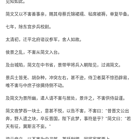
见知如此。
简文又以不害善事亲，赐其母蔡氏锦裙襦、毡席被褥，单复毕备。
七年，除东宫步兵校尉。
太清初，迁平北府谘议参军，舍人如故。
侯景之乱，不害从简文入台。
及台城陷，简文在中书省，景带甲将兵入朝陛见，过谒简文。
景兵士皆羌、胡杂种，冲突左右，甚不逊，侍卫者莫不惊恐辟易，
唯不害与中庶子徐摛侍侧不动。
及简文为景所幽，遣人请不害与居处，景许之，不害供侍益谨。
简文夜梦吞一块土，意甚不悦，以告不害，不害曰："昔晋文公出
奔，野人遗之块，卒反晋国，陛下此梦，事符是乎？"简文曰："若
天有征，冀斯言不妄。"
梁元帝立，以不害为中书郎，兼廷尉卿，因将家属西上。