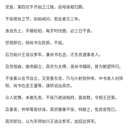
至是，第四兄不齐始之江陵，迎母丧柩归葬。
不佞居处之节，如始闻问，若此者又三年。
身自负土，手植松柏，每岁时伏腊，必三日不食。
世祖即位，除尚书左民郎，不就。
后为始兴王谘议参军，兼尚书右丞，迁东宫通事舍人。
及世祖崩，废帝嗣立，高宗为太傅，录尚书辅政，甚为朝望所归。
不佞素以名节自立，又受委东宫，乃与仆射到仲举、中书舍人刘师
知、尚书右丞王暹等，谋矫诏出高宗。
众人犹豫，未敢先发，不佞乃驰诣相府，面宣敕，令相王还第。
及事发，仲举等皆伏诛，高宗雅重不佞，特赦之，免其官而已。
高宗即位，以为军师始兴王谘议参军，加招远将军。