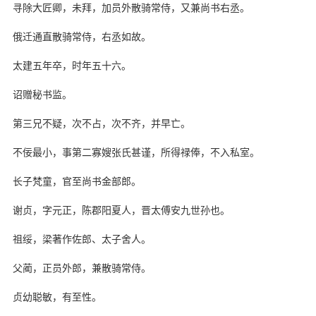
寻除大匠卿，未拜，加员外散骑常侍，又兼尚书右丞。
俄迁通直散骑常侍，右丞如故。
太建五年卒，时年五十六。
诏赠秘书监。
第三兄不疑，次不占，次不齐，并早亡。
不佞最小，事第二寡嫂张氏甚谨，所得禄俸，不入私室。
长子梵童，官至尚书金部郎。
谢贞，字元正，陈郡阳夏人，晋太傅安九世孙也。
祖绥，梁著作佐郎、太子舍人。
父蔺，正员外郎，兼散骑常侍。
贞幼聪敏，有至性。