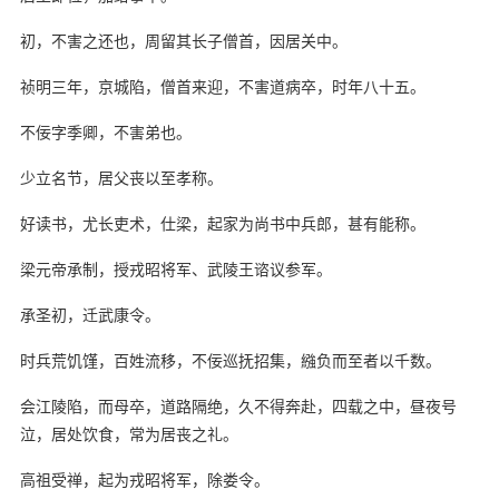
初，不害之还也，周留其长子僧首，因居关中。
祯明三年，京城陷，僧首来迎，不害道病卒，时年八十五。
不佞字季卿，不害弟也。
少立名节，居父丧以至孝称。
好读书，尤长吏术，仕梁，起家为尚书中兵郎，甚有能称。
梁元帝承制，授戎昭将军、武陵王谘议参军。
承圣初，迁武康令。
时兵荒饥馑，百姓流移，不佞巡抚招集，繈负而至者以千数。
会江陵陷，而母卒，道路隔绝，久不得奔赴，四载之中，昼夜号
泣，居处饮食，常为居丧之礼。
高祖受禅，起为戎昭将军，除娄令。