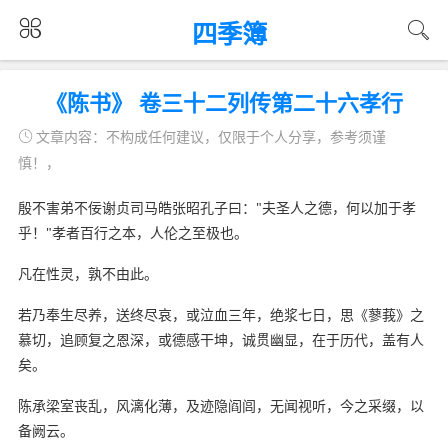
四季簿
《陈书》 卷三十二列传第二十六孝行
文章内容：不构成任何建议，仅限于个人分享，参考须谨
慎！，
殷不害弟不佞谢贞司马皓张昭孔子曰："夫圣人之德，何以加于孝
乎！"孝者百行之本，人伦之至极也。
凡在性灵，孰不由此。
若乃奉生尽养，送终尽哀，或泣血三年，绝浆七日，思《蓼莪》之
慕切，追顾复之恩深，或德感干坤，诚贯幽显，在于历代，盖有人
矣。
陈承梁室丧乱，风漓化薄，及迹隐阎闾，无闻视听，今之采缀，以
备阙云。