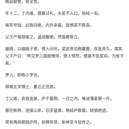
皓幼聪警，有至性。
年十二，丁内艰，孺慕过礼，水浆不入口，殆经一旬。
每至号恸，必致闷绝，内外亲戚，皆惧其不胜丧。
父子产每晓喻之，逼进饘粥，然毁瘠骨立。
服阕，以姻戚子弟，预入问讯，梁武帝见皓羸瘦，叹息良久，谓其
父子产曰："昨见罗儿面颜憔悴，使人恻然，便是不坠家风，为有子
矣。"
罗儿，即皓小字也。
释褐太学博士，累迁正员郎。
丁父艰，哀毁逾甚，庐于墓侧，一日之内，唯进薄麦粥一升。
墓在新林，连接山阜，旧多猛兽，皓结庐数载，豺狼绝迹。
常有两鸠栖宿庐所，驯狎异常，新林至今犹传之。