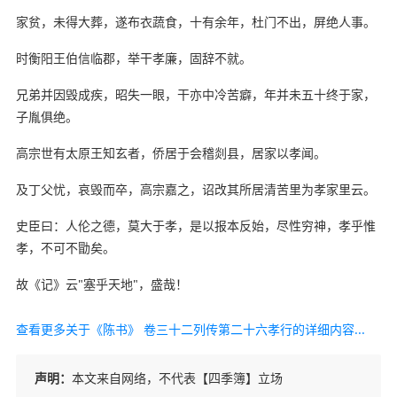
家贫，未得大葬，遂布衣蔬食，十有余年，杜门不出，屏绝人事。
时衡阳王伯信临郡，举干孝廉，固辞不就。
兄弟并因毁成疾，昭失一眼，干亦中冷苦癖，年并未五十终于家，
子胤俱绝。
高宗世有太原王知玄者，侨居于会稽剡县，居家以孝闻。
及丁父忧，哀毁而卒，高宗嘉之，诏改其所居清苦里为孝家里云。
史臣曰：人伦之德，莫大于孝，是以报本反始，尽性穷神，孝乎惟
孝，不可不勖矣。
故《记》云"塞乎天地"，盛哉！
查看更多关于《陈书》 卷三十二列传第二十六孝行的详细内容...
声明：
本文来自网络，不代表【四季簿】立场