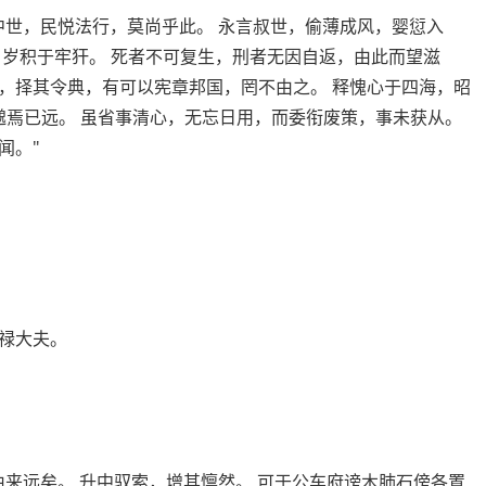
中世，民悦法行，莫尚乎此。 永言叔世，偷薄成风，婴愆入
，岁积于牢犴。 死者不可复生，刑者无因自返，由此而望滋
，择其令典，有可以宪章邦国，罔不由之。 释愧心于四海，昭
邈焉已远。 虽省事清心，无忘日用，而委衔废策，事未获从。
闻。"
禄大夫。
来远矣。 升中驭索，增其懔然。 可于公车府谤木肺石傍各置