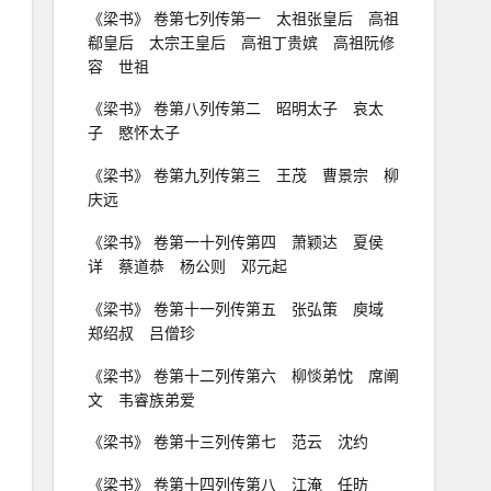
《梁书》 卷第七列传第一 太祖张皇后 高祖
郗皇后 太宗王皇后 高祖丁贵嫔 高祖阮修
容 世祖
《梁书》 卷第八列传第二 昭明太子 哀太
子 愍怀太子
《梁书》 卷第九列传第三 王茂 曹景宗 柳
庆远
《梁书》 卷第一十列传第四 萧颖达 夏侯
详 蔡道恭 杨公则 邓元起
《梁书》 卷第十一列传第五 张弘策 庾域
郑绍叔 吕僧珍
《梁书》 卷第十二列传第六 柳惔弟忱 席阐
文 韦睿族弟爱
《梁书》 卷第十三列传第七 范云 沈约
《梁书》 卷第十四列传第八 江淹 任昉