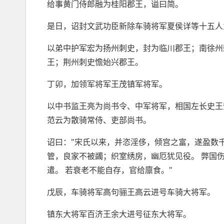
给事黄门侍郎融为桂阳郡王，谥曰简。
是日，诏封文武功臣新除车骑将军夏侯详等十五人
以弟中护军宏为扬州刺史，封为临川郡王；南徐州
王；荆州刺史憺始兴郡王。
丁卯，加领军将军王茂镇军将军。
以中书监王亮为尚书令、中军将军，相国左长史王
范云为散骑常侍、吏部尚书。
诏曰："宋氏以来，并恣淫侈，倾宫之富，遂盈数千
管，良家不被蠲；织室绣房，幽厄犹见役。 弊国
遣。 若衰老不能自存，官给廪食。"
戊辰，车骑将军高句骊王高云进号车骑大将军。
镇东大将军百济王余大进号征东大将军。