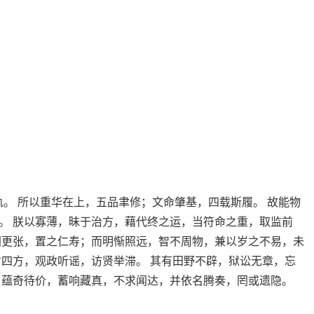
。 所以重华在上，五品聿修；文命肇基，四载斯履。 故能物
。 朕以寡薄，昧于治方，藉代终之运，当符命之重，取监前
网更张，置之仁寿；而明惭照远，智不周物，兼以岁之不易，未
省四方，观政听谣，访贤举滞。 其有田野不辟，狱讼无章，忘
，蕴奇待价，蓄响藏真，不求闻达，并依名腾奏，罔或遗隐。