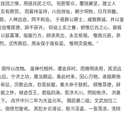
其挂冠之情，用拯兆民之切。 衔胆誓众，覆锐屠坚，建立人
，实有厥劳。 而晷纬呈祥，川岳效祉，朝夕坰牧，日月郊畿。
款，人神远迩，罔不和会。 于是群公卿士，咸致厥诚，并以皇
衍自惟匪德，辞不获许。 仰迫上玄之眷，俯惟亿兆之心，宸极
 以兹寡薄，临御万方，顾求夙志，永言祗惕。 敬简元辰，恭
烈，式传厥后，用永保于我有梁。 惟明灵是飨。"
、周所以改物。 虽禅代相舛，遭会异时，而微明迭用，其流远
不先后，宁济之功，属当期运，乘此时来，因心万物，遂振厥弛
终有征，历数云改，钦若前载，集大命于朕躬。 顾惟菲德，辞
与能之祚，继迹百王，君临四海，若涉大川，罔知攸济。 洪基
下。 改齐中兴二年为天监元年。 赐民爵二级；文武加位二
钱、宿债勿复收。 其犯乡论清议，赃污淫盗，一皆荡涤，洗除