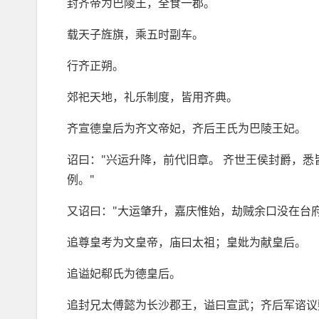
封齐帝为巴陵王，全食一郡。
载天子旌旗，乘五时副车。
行齐正朔。
郊祀天地，礼乐制度，皆用齐典。
齐宣德皇后为齐文帝妃，齐后王氏为巴陵王妃。
诏曰："兴运升降，前代旧章。 齐世王侯封爵，悉
例。"
又诏曰："大运肇升，嘉庆惟始，劫贼余口没在台府
追尊皇考为文皇帝，庙曰太祖；皇妣为献皇后。
追谥妃郗氏为德皇后。
追封兄太傅懿为长沙郡王，谥曰宣武；齐后军谘议