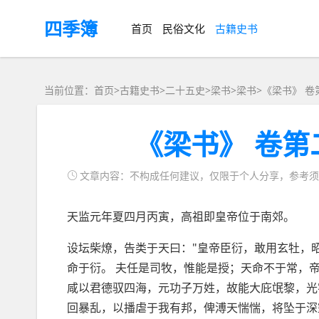
四季簿
首页
民俗文化
古籍史书
当前位置：首页>
古籍史书
>
二十五史
>梁书>
梁书
>
《梁书》 
《梁书》 卷
文章内容：不构成任何建议，仅限于个人分享，参考须
天监元年夏四月丙寅，高祖即皇帝位于南郊。
设坛柴燎，告类于天曰："皇帝臣衍，敢用玄牡，
命于衍。 夫任是司牧，惟能是授；天命不于常，
咸以君德驭四海，元功子万姓，故能大庇氓黎，光
回暴乱，以播虐于我有邦，俾溥天惴惴，将坠于深