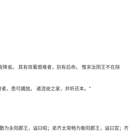
皆降省。 其有效著艰难者，别有后命。 惟宋汝阴王不在除
者，悉可蠲放。 诸流徙之家，并听还本。"
敷为永阳郡王，谥曰昭；弟齐太常畅为衡阳郡王，谥曰宣；齐