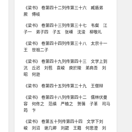
《梁书》 卷第四十二列传第三十六 臧盾弟
厥 傅岐
《梁书》 卷第四十三列传第三十七 韦粲 江
子一 弟子四 子五 张嵊 沈浚 柳敬礼
《梁书》 卷第四十四列传第三十八 太宗十一
王 世祖二子
《梁书》 卷第四十九列传第四十三 文学上到
沆 丘迟 刘苞 袁峻 庾於陵 弟肩吾 刘
昭 何逊
《梁书》 卷第四十五列传第三十九 王僧辩
《梁书》 卷第四十八列传第四十二 儒林伏曼
容 何佟之 范缜 严植之 贺蒨 子革 司马
筠 卞
《梁书》 卷第五十列传第四十四 文学下刘
峻 刘沼 谢几卿 刘勰 王籍 何思澄 刘