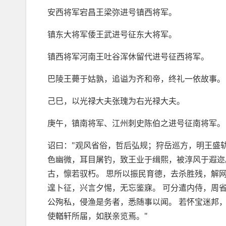
安西将军宕昌王梁弥进号镇西将军。
镇东大将军倭王武进号征东大将军。
镇西将军河南王吐谷浑休留代进号征西将军。
巴陵王薨于姑孰，追谥为齐和帝，终礼一依故事。
己巳，以光禄大夫张瑰为右光禄大夫。
庚午，镇南将军、江州刺史陈伯之进号征南将军。
诏曰："观风省俗，哲后弘规；狩岳巡方，明王盛轨
色幽微，耳目屠钓，致王业于缉熙，被淳风于遐迩
古，懔若驭朽。 思所以振民育德，去杀胜残，解
遑卜征，兴言夕惕，无忘鉴寐。 可分遣内侍，周
公殉私，侵渔是务者，悉随事以闻。 若怀宝迷邦
使輶轩所届，如朕亲览焉。"