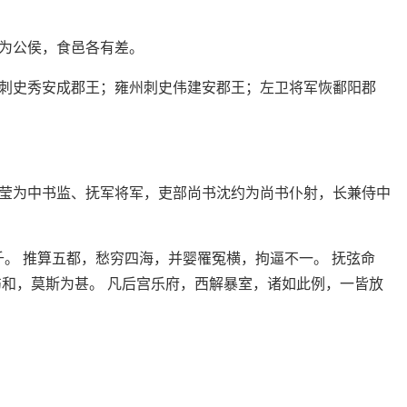
为公侯，食邑各有差。
刺史秀安成郡王；雍州刺史伟建安郡王；左卫将军恢鄱阳郡
莹为中书监、抚军将军，吏部尚书沈约为尚书仆射，长兼侍中
。 推算五都，愁穷四海，并婴罹冤横，拘逼不一。 抚弦命
伤和，莫斯为甚。 凡后宫乐府，西解暴室，诸如此例，一皆放