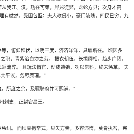
 若从我江、汉，功在可策，犀兕徒弊，龙蛇方县；次身才高
理有皦然，受困包匦；夫大政侵小，豪门陵贱，四民已穷，九
差等，俯仰拜伏，以明王度，济济洋洋，具瞻斯在。 顷因多
品之职，青紫治白簿之劳。 振衣朝伍，长揖卿相，趋步广闼，
思返流弊。 且玩法惰官，动成逋弛，罚以常科，终未惩革。 夫
共平议，务尽厥理。"
盈，所度之余，及骠骑府并可赐满。"
州刺史，正封宕昌王。
相惩纠。 而顷壹拘常式，见失方奏，多容违惰，莫肯执咎，宪