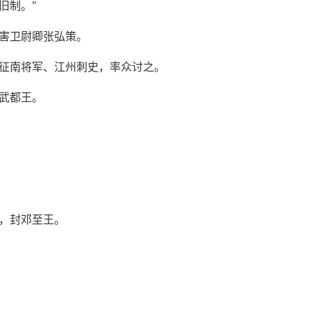
旧制。"
害卫尉卿张弘策。
征南将军、江州刺史，率众讨之。
武都王。
，封邓至王。