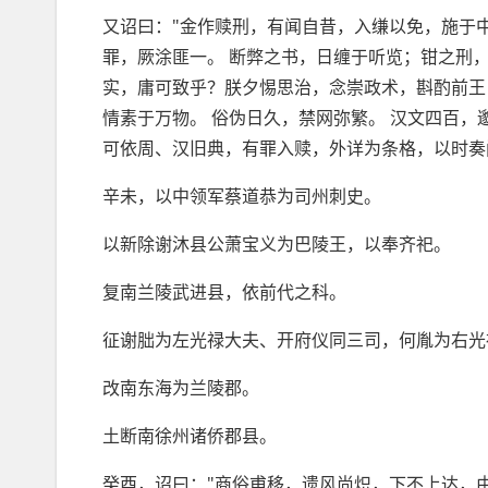
又诏曰："金作赎刑，有闻自昔，入缣以免，施于
罪，厥涂匪一。 断弊之书，日缠于听览；钳之刑
实，庸可致乎？朕夕惕思治，念崇政术，斟酌前王
情素于万物。 俗伪日久，禁网弥繁。 汉文四百，
可依周、汉旧典，有罪入赎，外详为条格，以时奏
辛未，以中领军蔡道恭为司州刺史。
以新除谢沐县公萧宝义为巴陵王，以奉齐祀。
复南兰陵武进县，依前代之科。
征谢朏为左光禄大夫、开府仪同三司，何胤为右光
改南东海为兰陵郡。
土断南徐州诸侨郡县。
癸酉，诏曰："商俗甫移，遗风尚炽，下不上达，由