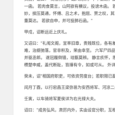
一函。 若肉食莫言，山阿欲有横议，投谤木函。
妙，摈压莫通，怀傅、吕之术，抱屈、贾之叹，其
重莫达。 若欲自申，并可投肺石函。"
甲戍，诏断远近上庆礼。
又诏曰："礼闱文阁，宜率旧章，贵贱既位，各有
难，治纲弛落，官非积及，荣由幸至。 六军尸四
并驱丞郎。 遂冠履倒错，珪甑莫辨。 静言疚怀，
槚楚申威，盖代断趾，笞捶有令，如或可从。 外详
癸未，诏"相国府职吏，可依资劳度台；若职限已
闰月丁酉，以行宕昌王梁弥邕为安西将军、河凉二
壬寅，以车骑将军夏侯详为右光禄大夫。
诏曰："成务弘风，肃厉内外，实由设官分职，互