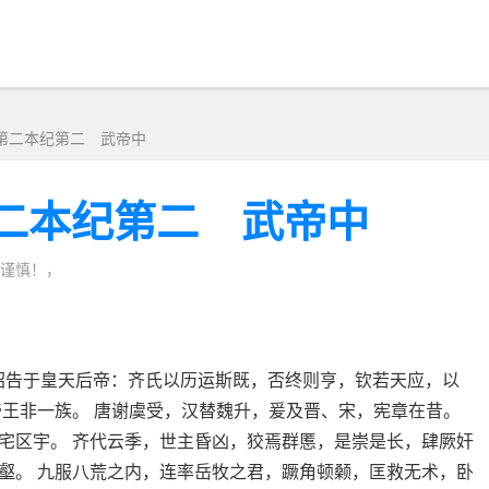
卷第二本纪第二 武帝中
第二本纪第二 武帝中
谨慎！，
昭告于皇天后帝：齐氏以历运斯既，否终则亨，钦若天应，以
帝王非一族。 唐谢虞受，汉替魏升，爰及晋、宋，宪章在昔。
宅区宇。 齐代云季，世主昏凶，狡焉群慝，是崇是长，肆厥奸
壑。 九服八荒之内，连率岳牧之君，蹶角顿颡，匡救无术，卧