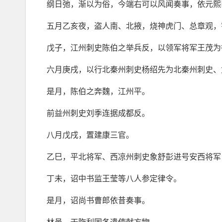
纲日弛，渐以为俗，今端右可以风闻奏事，依元熙
五月乙亥夜，盗人南、北掖，烧神虎门、总章观，
戊子，江州刺史陈伯之举兵反，以领军将军王茂为
六月庚戌，以行北秦州刺史杨绍先为北秦州刺史、
是月，陈伯之奔魏，江州平。
前益州刺史刘季连据成都反。
八月戊戌，置建康三官。
乙巳，平北将军、西凉州刺史象舒彭进号安西将军
丁未，诏中书监王莹等八人参定律令。
是月，诏尚书曹郎依昔奏事。