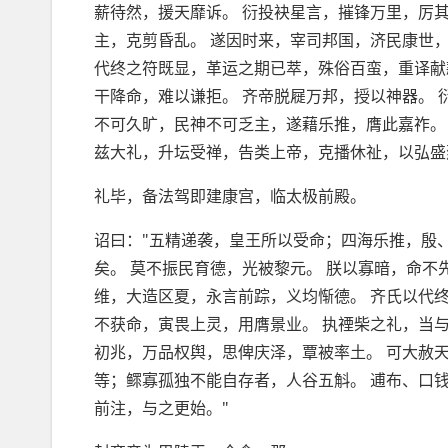
薪待然，援天靡诉。 衍投袂星言，摧锋万里，厉
主，克剪昏乱。 遂因时来，宰司邦国，济民康世
代终之符既显，革运之期已萃，殊俗百蛮，重译献
干降命，难以谦拒。 齐帝脱屣万邦，授以神器。 
不可久旷，民神不可乏主，遂藉乐推，膺此嘉祚。
兹大礼，升坛受禅，告类上帝，克播休祉，以弘盛
礼毕，备法驾即建康宫，临太极前殿。
诏曰："五精递袭，皇王所以受命；四海乐推，殷
矣。 莫不振民育德，光被黎元。 朕以寡暗，命
维，大造区夏，永言前踪，义均惭德。 齐氏以代
不获命，寅畏上灵，用膺景业。 执禋柴之礼，当
初兆，万品权舆，思俾庆泽，覃被率土。 可大赦天
等；鳏寡孤独不能自存者，人谷五斛。 逋布、口
前注，与之更始。"