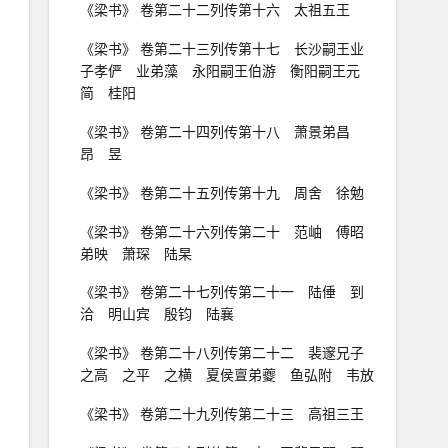
《梁书》 卷第二十二列传第十六 太祖五王
《梁书》 卷第二十三列传第十七 长沙嗣王业
子孝俨 业弟藻 永阳嗣王伯游 衡阳嗣王元
简 桂阳
《梁书》 卷第二十四列传第十八 萧景弟昌
昂 昱
《梁书》 卷第二十五列传第十九 周舍 徐勉
《梁书》 卷第二十六列传第二十 范岫 傅昭
弟映 萧琛 陆杲
《梁书》 卷第二十七列传第二十一 陆倕 到
洽 明山宾 殷钧 陆襄
《梁书》 卷第二十八列传第二十二 裴邃兄子
之高 之平 之横 夏侯亶弟夔 鱼弘附 韦放
《梁书》 卷第二十九列传第二十三 高祖三王