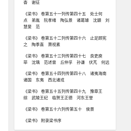
杳 谢征
《梁书》 卷第五十一列传第四十五 处士何
点 弟胤 阮孝绪 陶弘景 诸葛璩 沈顗 刘
慧斐 范
《梁书》 卷第五十二列传第四十六 止足顾宪
之 陶季直 萧视素
《梁书》 卷第五十三列传第四十七 良吏庾
荜 沈瑀 范述曾 丘仲孚 孙谦 伏芃 何远
《梁书》 卷第五十四列传第四十八 诸夷海南
诸国 东夷 西北诸戎
《梁书》 卷第五十五列传第四十九 豫章王
综 武陵王纪 临贺王正德 河东王誉
《梁书》 卷第五十六列传第五十 侯景
《梁书》 附录梁书序