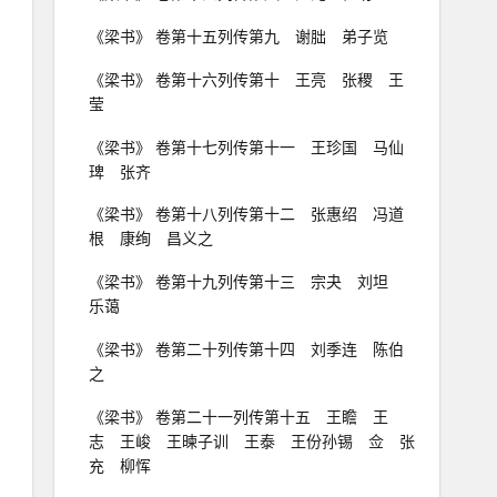
《梁书》 卷第十五列传第九 谢朏 弟子览
《梁书》 卷第十六列传第十 王亮 张稷 王
莹
《梁书》 卷第十七列传第十一 王珍国 马仙
琕 张齐
《梁书》 卷第十八列传第十二 张惠绍 冯道
根 康绚 昌义之
《梁书》 卷第十九列传第十三 宗夬 刘坦
乐蔼
《梁书》 卷第二十列传第十四 刘季连 陈伯
之
《梁书》 卷第二十一列传第十五 王瞻 王
志 王峻 王暕子训 王泰 王份孙锡 佥 张
充 柳恽