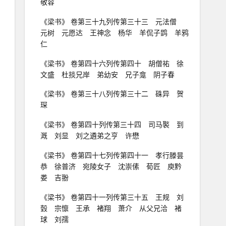
敬容
《梁书》 卷第三十九列传第三十三 元法僧
元树 元愿达 王神念 杨华 羊侃子鹍 羊鸦
仁
《梁书》 卷第四十六列传第四十 胡僧祐 徐
文盛 杜掞兄岸 弟幼安 兄子龛 阴子春
《梁书》 卷第三十八列传第三十二 硃异 贺
琛
《梁书》 卷第四十列传第三十四 司马褧 到
溉 刘显 刘之遴弟之亨 许懋
《梁书》 卷第四十七列传第四十一 孝行滕昙
恭 徐普济 宛陵女子 沈崇傃 荀匠 庾黔
娄 吉翂
《梁书》 卷第四十一列传第三十五 王规 刘
瑴 宗懔 王承 褚翔 萧介 从父兄洽 褚
球 刘孺